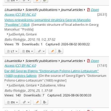
EN
Lituanistika
Scientific publications
Journal articles
Open
Access (CC) BY-NC 4.0
[
20.31
]
Vietos prieveiksmių semantinė struktūra Georgo Mancelio
"Postilėje" (1654)
[Semantic structure of local adverbs in Georg
Mancelius' "Postila]
Judžentytė, Gintarė
Baltu filoloģija , 2010, 19, 1/2, 37-52
Views:
79
Downloads:
1
Captured:
2026-08-02 00:00:22
LT
EN
Lituanistika
Scientific publications
Journal articles
Open
Access (CC) BY-NC 4.0
[
17.61
]
Dar dėl Georgo Elgerio "Dictionarium Polono-Latino-Lottauicum"
(1683) registro šaltinio
[On the source of Georg Elger’s "Dictionarium
Polono-Latino-Lottauicum" (1683) register]
Judžentytė, Gintarė
Zubaitienė, Vilma
Baltu filoloģija , 2016, 25, 1, 37-58
Views:
140
Downloads:
7
Captured:
2026-08-06 00:00:33
EN