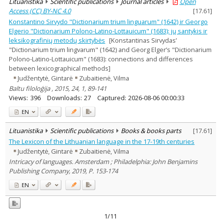
Lituanistika
Scientific publications
Journal articles
Open
Access (CC) BY-NC 4.0
[
17.61
]
Konstantino Sirvydo "Dictionarium trium linguarum" (1642) ir Georgo
Elgerio "Dictionarium Polono-Latino-Lottauicum" (1683): jų santykis ir
leksikografinių metodų skirtybės
[Konstantinas Sirvydas’
"Dictionarium trium lingvarum" (1642) and Georg Elger’s "Dictionarium
Polono-Latino-Lottauicum" (1683): connections and differences
between lexicographical methods]
Judžentytė, Gintarė
Zubaitienė, Vilma
Baltu filoloģija , 2015, 24, 1, 89-141
Views:
396
Downloads:
27
Captured:
2026-08-06 00:00:33
EN
Lituanistika
Scientific publications
Books & books parts
[
17.61
]
The Lexicon of the Lithuanian language in the 17-19th centuries
Judžentytė, Gintarė
Zubaitienė, Vilma
Intricacy of languages. Amsterdam ; Philadelphia: John Benjamins
Publishing Company, 2019, P. 153-174
EN
1/11