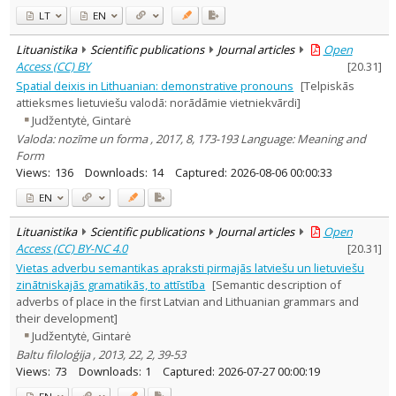
LT
EN
Lituanistika
Scientific publications
Journal articles
Open
Access (CC) BY
[
20.31
]
Spatial deixis in Lithuanian: demonstrative pronouns
[Telpiskās
attieksmes lietuviešu valodā: norādāmie vietniekvārdi]
Judžentytė, Gintarė
Valoda: nozīme un forma , 2017, 8, 173-193 Language: Meaning and
Form
Views:
136
Downloads:
14
Captured:
2026-08-06 00:00:33
EN
Lituanistika
Scientific publications
Journal articles
Open
Access (CC) BY-NC 4.0
[
20.31
]
Vietas adverbu semantikas apraksti pirmajās latviešu un lietuviešu
zinātniskajās gramatikās, to attīstība
[Semantic description of
adverbs of place in the first Latvian and Lithuanian grammars and
their development]
Judžentytė, Gintarė
Baltu filoloģija , 2013, 22, 2, 39-53
Views:
73
Downloads:
1
Captured:
2026-07-27 00:00:19