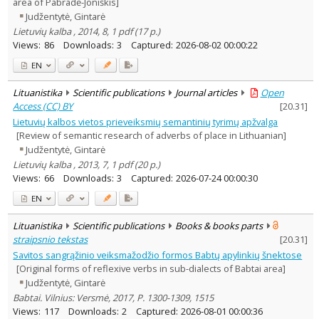
area of Pabradė-Joniškis]
Judžentytė, Gintarė
Lietuvių kalba , 2014, 8, 1 pdf (17 p.)
Views:
86
Downloads:
3
Captured:
2026-08-02 00:00:22
EN
Lituanistika
Scientific publications
Journal articles
Open
Access (CC) BY
[
20.31
]
Lietuvių kalbos vietos prieveiksmių semantinių tyrimų apžvalga
[Review of semantic research of adverbs of place in Lithuanian]
Judžentytė, Gintarė
Lietuvių kalba , 2013, 7, 1 pdf (20 p.)
Views:
66
Downloads:
3
Captured:
2026-07-24 00:00:30
EN
Lituanistika
Scientific publications
Books & books parts
straipsnio tekstas
[
20.31
]
Savitos sangrąžinio veiksmažodžio formos Babtų apylinkių šnektose
[Original forms of reflexive verbs in sub-dialects of Babtai area]
Judžentytė, Gintarė
Babtai. Vilnius: Versmė, 2017, P. 1300-1309, 1515
Views:
117
Downloads:
2
Captured:
2026-08-01 00:00:36