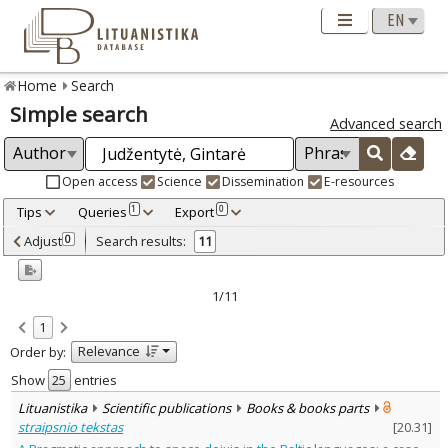
Home
Search
Simple search
Advanced search
Open access
Science
Dissemination
E-resources
Tips
Queries
Export
1
0
Adjusted by criteria
Adjust
Search results:
0
11
0
Year
–
2010
2019
1/11
Refine
:
1
Open access
10
Relevance
Order by:
Scientific publications
11
Document Type
:
Show
entries
Books & books parts
3
Lituanistika
Scientific publications
Books & books parts
Journal articles
8
straipsnio tekstas
[
20.31
]
Subject area
: