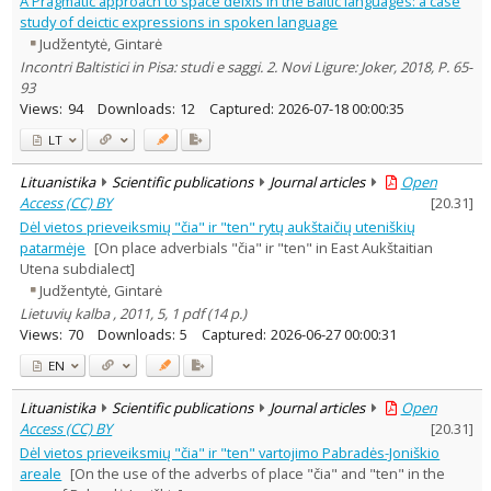
A Pragmatic approach to space deixis in the Baltic languages: a case
Linguistics
11
study of deictic expressions in spoken language
Literary Studies
1
Judžentytė, Gintarė
Text language
Incontri Baltistici in Pisa: studi e saggi. 2. Novi Ligure: Joker, 2018, P. 65-
Country of publication
93
Views:
94
Downloads:
12
Captured:
2026-07-18 00:00:35
Historical periods
Lithuanian place names
LT
Subject
Lituanistika
Scientific publications
Journal articles
Open
Journal
Access (CC) BY
[
20.31
]
Dėl vietos prieveiksmių "čia" ir "ten" rytų aukštaičių uteniškių
patarmėje
[On place adverbials "čia" ir "ten" in East Aukštaitian
Utena subdialect]
Judžentytė, Gintarė
Lietuvių kalba , 2011, 5, 1 pdf (14 p.)
Views:
70
Downloads:
5
Captured:
2026-06-27 00:00:31
EN
Lituanistika
Scientific publications
Journal articles
Open
Access (CC) BY
[
20.31
]
Dėl vietos prieveiksmių "čia" ir "ten" vartojimo Pabradės-Joniškio
areale
[On the use of the adverbs of place "čia" and "ten" in the