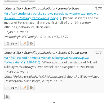
Lituanistika
Scientific publications
Journal articles
[
9.77
]
Wileńscy studenci a polska sprawa narodowa w pierwszej połowie
XIX wieku. Postawy, zachowania, decyzje
[Vilnius students and the
matter of Polish nationality in the first half of the 19th century.
Attitudes, behaviours, decisions]
Janicka, Iwona
Niepodległość i Pamięć , 2019, 26, 1 (65), 37-70
EN
Lituanistika
Scientific publications
Books & books parts
[
9.77
]
Wileński epizod pomnika Michała Mikołajewicza Murawjowa
"Wieszatiela" (1898-1915)
[Wilno episode of the statue of Mikhail
Nikolayevich Muravyov "Wieszatiel" (The Hangman) (1898-1915)]
Janicka, Iwona
Litwa i Polska w odległej i bliskiej przeszłości. Gdańsk : Wydawnictwo
Uniwersytetu Gdańskiego, 2018, P. 133-152
EN
1/5