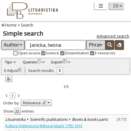
Home
Search
Simple search
Advanced search
Open access
Science
Dissemination
E-resources
Tips
Queries
Export
1
0
Adjusted by criteria
Adjust
Search results:
0
5
0
Year
–
2002
2019
1/5
Refine
:
1
Scientific publications
5
Relevance
Order by:
Document Type
:
Books & books parts
Show
entries
3
Journal articles
2
Lituanistika
Scientific publications
Books & books parts
[
9.77
]
Subject area
:
Kultura higieniczna Wilna w latach 1795-1915
Ethnology
1