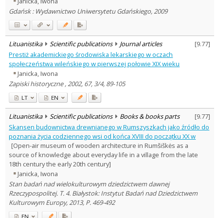
Janicka, Iwona
History
5
Gdańsk : Wydawnictwo Uniwersytetu Gdańskiego, 2009
Arts
1
Text language
Country of publication
Lituanistika
Scientific publications
Journal articles
[
9.77
]
Historical periods
Prestiż akademickiego środowiska lekarskiego w oczach
Lithuanian place names
społeczeństwa wileńskiego w pierwszej połowie XIX wieku
Janicka, Iwona
Subject
Zapiski historyczne , 2002, 67, 3/4, 89-105
Journal
LT
EN
Lituanistika
Scientific publications
Books & books parts
[
9.77
]
Skansen budownictwa drewnianego w Rumszyszkach jako źródło do
poznania życia codziennego wsi od końca XVIII do początku XX w
[Open-air museum of wooden architecture in Rumšiškės as a
source of knowledge about everyday life in a village from the late
18th century the early 20th century]
Janicka, Iwona
Stan badań nad wielokulturowym dziedzictwem dawnej
Rzeczypospolitej. T. 4. Białystok: Instytut Badań nad Dziedzictwem
Kulturowym Europy, 2013, P. 469-492
EN