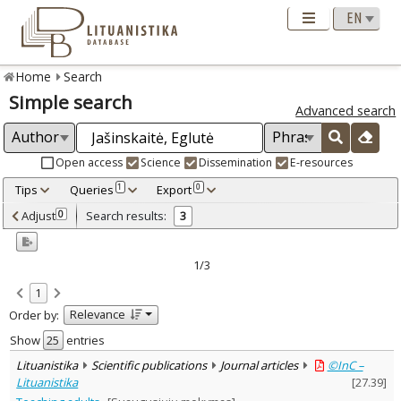
Home
Search
Simple search
Advanced search
Open access
Science
Dissemination
E-resources
Tips
Queries
Export
1
0
Adjusted by criteria
Adjust
Search results:
0
3
0
Year
–
2004
2009
1/3
Refine
:
1
Open access
3
Relevance
Order by:
Scientific publications
3
Document Type
:
Show
entries
Journal articles
3
Lituanistika
Scientific publications
Journal articles
©InC –
Subject area
:
Lituanistika
[
27.39
]
Education
3