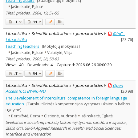
Teaching adults
[Suaugusiųjų mokymas]
Text language
Jašinskaitė, Eglutė
Country of publication
Tiltai. priedas , 2004, 19, 51-55
Historical periods
LT
EN
Lithuanian place names
Lituanistika
Scientific publications
Journal articles
©InC –
Subject
Lituanistika
[
23.76
]
Journal
Teaching teachers
[Mokytojų mokymas]
Jašinskaitė, Eglutė
Valaitytė, Vilija
Tiltai. priedas , 2005, 28, 58-63
Views:
40
Downloads:
4
Captured:
2026-06-26 00:00:20
LT
EN
Lituanistika
Scientific publications
Journal articles
Open
Access (CC) BY-NC-ND
[
20.98
]
The Development of intercultural competence in foreign language
education
[Tarpkultūrinės kompetencijos vystymas užsienio kalbos
ugdyme]
Bertužytė, Berta
Čistienė, Audronė
Jašinskaitė, Eglutė
Sveikatos ir socialinių mokslų taikomieji tyrimai: sandūra ir sąveika ,
2009, 6(1), 58-64 Applied Research in Health and Social Sciences:
Interface and Interaction