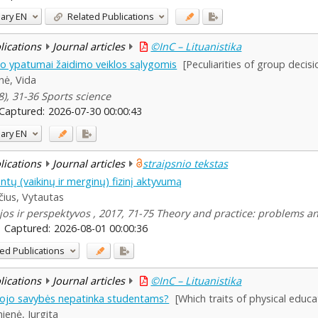
ary
EN
Related Publications
blications
Journal articles
©InC – Lituanistika
o ypatumai žaidimo veiklos sąlygomis
[Peculiarities of group decis
nė, Vida
8), 31-36 Sports science
Captured:
2026-07-30 00:00:43
ary
EN
blications
Journal articles
straipsnio tekstas
tų (vaikinų ir merginų) fizinį aktyvumą
čius, Vytautas
ijos ir perspektyvos , 2017, 71-75 Theory and practice: problems a
Captured:
2026-08-01 00:00:36
ed Publications
blications
Journal articles
©InC – Lituanistika
tojo savybės nepatinka studentams?
[Which traits of physical educ
ienė, Jurgita