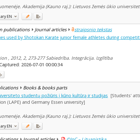
suomenėje. Akademija (Kauno raj.): Lietuvos žemės ūkio universitet
ary
EN
n publications
Journal articles
straipsnio tekstas
ues used by Shotokan Karate junior female athletes during competit
ion , 2012, 2, 273-277 Sabiedrība. Integrācija. Izglītība
Captured:
2026-07-01 00:00:34
blications
Books & books parts
iversiteto studentų požiūris į kūno kultūrą ir studijas
[Students' att
ion (LAPE) and Germany Essen university]
suomenėje. Akademija (Kauno raj.): Lietuvos žemės ūkio universitet
ary
EN
blications
Journal articles
©InC – Lituanistika