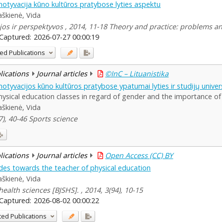
otyvacija kūno kultūros pratybose lyties aspektu
aškienė, Vida
ijos ir perspektyvos , 2014, 11-18 Theory and practice: problems a
Captured:
2026-07-27 00:00:19
ed Publications
blications
Journal articles
©InC – Lituanistika
otyvacijos kūno kultūros pratybose ypatumai lyties ir studijų unive
hysical education classes in regard of gender and the importance of 
aškienė, Vida
7), 40-46 Sports science
blications
Journal articles
Open Access (CC) BY
udes towards the teacher of physical education
aškienė, Vida
health sciences [BJSHS]. , 2014, 3(94), 10-15
Captured:
2026-08-02 00:00:22
ted Publications