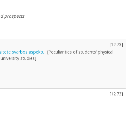
nd prospects
[
12.73
]
rsitete svarbos aspektu
[Peculiarities of students‘ physical
university studies]
[
12.73
]