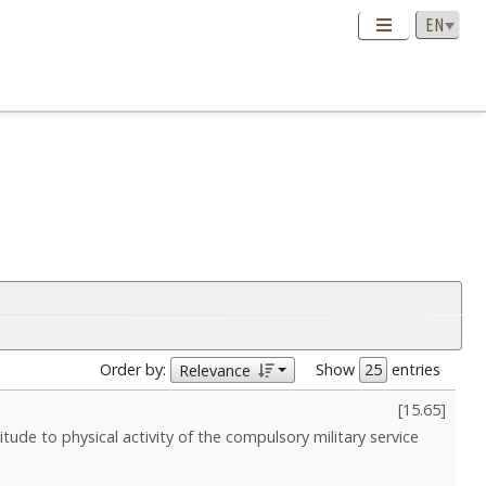
Order by:
Show
entries
Relevance
[
15.65
]
titude to physical activity of the compulsory military service