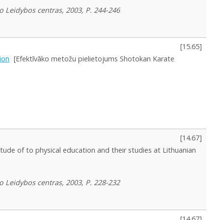
o Leidybos centras, 2003, P. 244-246
[
15.65
]
ion
[Efektīvāko metožu pielietojums Shotokan Karate
[
14.67
]
itude of to physical education and their studies at Lithuanian
o Leidybos centras, 2003, P. 228-232
[
14.67
]