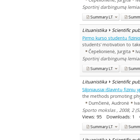
Sportinį darbingumą lemiant
Summary
LT
Summ
Lituanistika
Scientific pu
Pirmo kurso studentų fizini
students‘ motivation to tak
Čepelionienė, Jurgita
Iv
Sportinį darbingumą lemiant
Summary
LT
Summ
Lituanistika
Scientific pu
Silpniausiai išlavintų fizin
the methods promoting physi
Dumčienė, Audronė
Iva
Sporto mokslas , 2008, 2 (5
Views:
95
Downloads:
1
Summary
LT
Summ
Lituanistika
Scientific pu