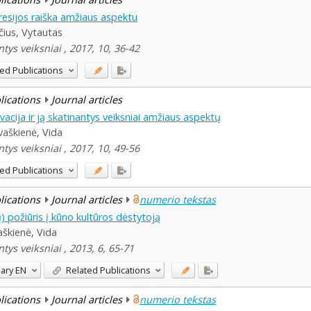
esijos raiška amžiaus aspektu
čius, Vytautas
ys veiksniai , 2017, 10, 36-42
ed Publications
blications
Journal articles
cija ir ją skatinantys veiksniai amžiaus aspektų
vaškienė, Vida
ys veiksniai , 2017, 10, 49-56
ed Publications
blications
Journal articles
numerio tekstas
) požiūris į kūno kultūros dėstytoją
aškienė, Vida
ys veiksniai , 2013, 6, 65-71
ary
EN
Related Publications
blications
Journal articles
numerio tekstas