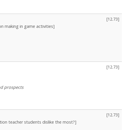
[
12.73
]
ion making in game activities]
[
12.73
]
nd prospects
[
12.73
]
ation teacher students dislike the most?]