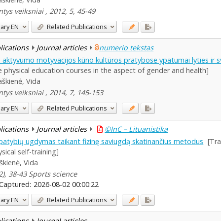
ys veiksniai , 2012, 5, 45-49
ary
EN
Related Publications
blications
Journal articles
numerio tekstas
o aktyvumo motyvacijos kūno kultūros pratybose ypatumai lyties ir 
e physical education courses in the aspect of gender and health]
aškienė, Vida
ys veiksniai , 2014, 7, 145-153
ary
EN
Related Publications
blications
Journal articles
©InC – Lituanistika
ių ypatybių ugdymas taikant fizinę saviugdą skatinančius metodus
[Tr
cal self-training]
škienė, Vida
2), 38-43 Sports science
Captured:
2026-08-02 00:00:22
ary
EN
Related Publications
blications
Journal articles