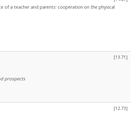
nce of a teacher and parents' cooperation on the physical
[
13.71
]
nd prospects
[
12.73
]