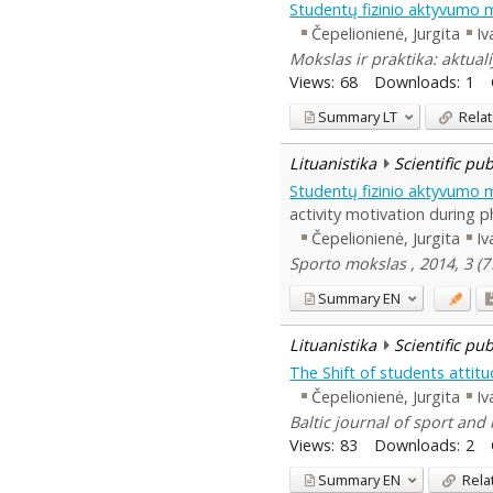
Studentų fizinio aktyvumo m
Čepelionienė, Jurgita
Iv
Mokslas ir praktika: aktual
Views:
68
Downloads:
1
Summary
LT
Relat
Lituanistika
Scientific pu
Studentų fizinio aktyvumo m
activity motivation during p
Čepelionienė, Jurgita
Iv
Sporto mokslas , 2014, 3 (7
Summary
EN
Lituanistika
Scientific pu
The Shift of students attit
Čepelionienė, Jurgita
Iv
Baltic journal of sport and 
Views:
83
Downloads:
2
Summary
EN
Rela