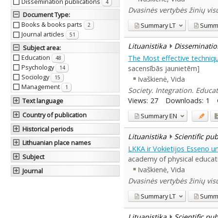
Dissemination publications
4
Dvasinės vertybės žinių vi
Document Type
:
Books & books parts
Summary
LT
Summ
2
Journal articles
51
Lituanistika
Disseminatio
Subject area
:
Education
The Most effective techniq
48
Psychology
sacensībās jaunietēm]
14
Sociology
15
Ivaškienė, Vida
Management
1
Society. Integration. Educat
Views:
27
Downloads:
1
Text language
Country of publication
Summary
EN
Historical periods
Lituanistika
Scientific pu
Lithuanian place names
LKKA ir Vokietijos Esseno un
Subject
academy of physical educat
Ivaškienė, Vida
Journal
Dvasinės vertybės žinių vi
Summary
LT
Summ
Lituanistika
Scientific pu