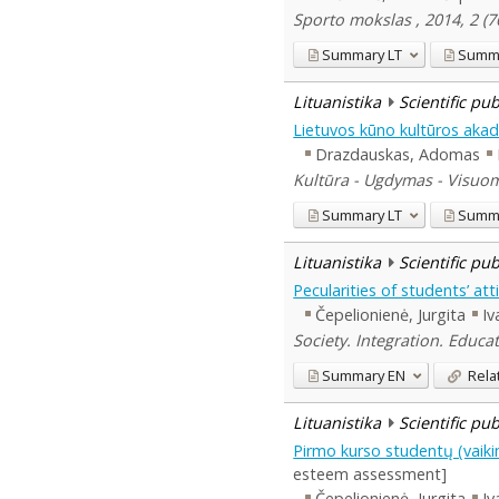
Sporto mokslas , 2014, 2 (7
Summary
LT
Summ
Lituanistika
Scientific pu
Lietuvos kūno kultūros akad
Drazdauskas, Adomas
Kultūra - Ugdymas - Visuom
Summary
LT
Summ
Lituanistika
Scientific pu
Pecularities of students’ a
Čepelionienė, Jurgita
Iv
Society. Integration. Educat
Summary
EN
Rela
Lituanistika
Scientific pu
Pirmo kurso studentų (vaikin
esteem assessment]
Čepelionienė, Jurgita
Iv