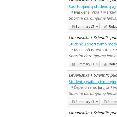
Sportuojančių studenčių agr
Ivaškienė, Vida
Markevi
Sportinį darbingumą lemiant
Summary
LT
Relat
Lituanistika
Scientific pu
Studenčių sportavimo motyva
Markevičius, Vytautas
I
Sportinį darbingumą lemiant
Summary
LT
Relat
Lituanistika
Scientific pu
Studentų (vaikinų ir merginų
Čepelionienė, Jurgita
Iv
Sportinį darbingumą lemiant
Summary
LT
Summ
Lituanistika
Scientific pu