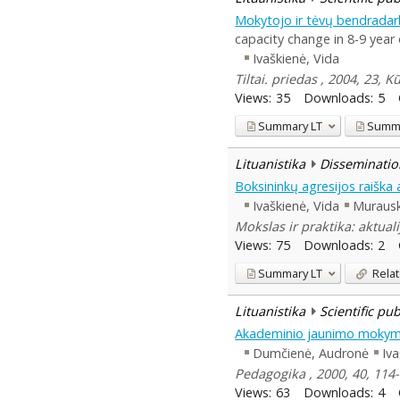
Mokytojo ir tėvų bendradarb
capacity change in 8-9 year 
Ivaškienė, Vida
Tiltai. priedas , 2004, 23,
Views:
35
Downloads:
5
Summary
LT
Summ
Lituanistika
Disseminatio
Boksininkų agresijos raiška
Ivaškienė, Vida
Murausk
Mokslas ir praktika: aktual
Views:
75
Downloads:
2
Summary
LT
Relat
Lituanistika
Scientific pu
Akademinio jaunimo mokym
Dumčienė, Audronė
Iva
Pedagogika , 2000, 40, 11
Views:
63
Downloads:
4