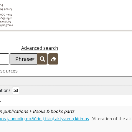
Advanced search
esources
ations
53
n publications
Books & books parts
os jaunuolių požiūrio į fizinį aktyvumą kitimas
[Alteration of the at