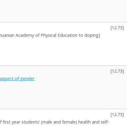
[
12.73
]
ithuanian Academy of Physical Education to doping]
[
12.73
]
e aspect of gender
[
12.73
]
f first year students’ (male and female) health and self-