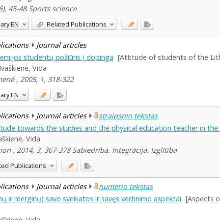
6), 45-48 Sports science
ary
EN
Related Publications
blications
Journal articles
emijos studentų požiūris į dopingą
[Attitude of students of the L
Ivaškienė, Vida
enė , 2005, 1, 318-322
ary
EN
blications
Journal articles
straipsnio tekstas
ttitude towards the studies and the physical education teacher in th
aškienė, Vida
ion , 2014, 3, 367-378 Sabiedrība. Integrācija. Izglītība
ted Publications
blications
Journal articles
numerio tekstas
ų ir merginų) savo sveikatos ir savęs vertinimo aspektai
[Aspects o
aškienė, Vida