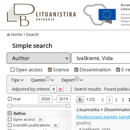
Home
Search
Simple search
Open access
Science
Dissemination
E-r
1
0
Tips
Queries
Export
Adjusted by criteria
Search results:
Found public
0
Year
–
2000
2019
1/25
1
2
3
Lituanistika
Disseminatio
Refine
:
Privalomosios karinės tarnyb
Open access
39
youths]
Scientific publications
49
Ivaškienė, Vida