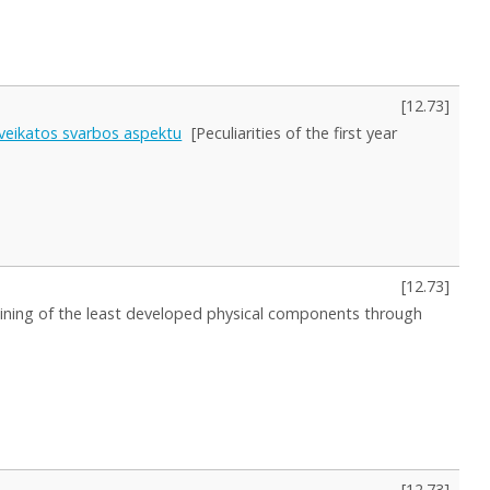
[
12.73
]
sveikatos svarbos aspektu
[Peculiarities of the first year
[
12.73
]
aining of the least developed physical components through
[
12.73
]