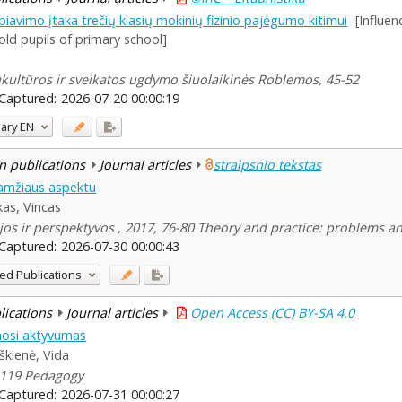
iavimo įtaka trečių klasių mokinių fizinio pajėgumo kitimui
[Influe
old pupils of primary school]
 Kūkultūros ir sveikatos ugdymo šiuolaikinės Roblemos, 45-52
Captured:
2026-07-20 00:00:19
ary
EN
n publications
Journal articles
straipsnio tekstas
 amžiaus aspektu
as, Vincas
ijos ir perspektyvos , 2017, 76-80 Theory and practice: problems a
Captured:
2026-07-30 00:00:43
ed Publications
blications
Journal articles
Open Access (CC) BY-SA 4.0
osi aktyvumas
škienė, Vida
4-119 Pedagogy
Captured:
2026-07-31 00:00:27