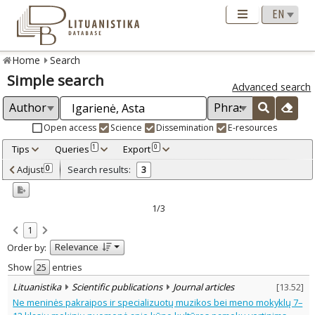
Home
Search
Simple search
Advanced search
Open access
Science
Dissemination
E-resources
Tips
Queries
Export
1
0
Adjusted by criteria
Adjust
Search results:
0
3
0
Year
–
2015
2016
1/3
Refine
:
1
Open access
1
Relevance
Order by:
Scientific publications
3
Document Type
:
Show
entries
Journal articles
3
Lituanistika
Scientific publications
Journal articles
[
13.52
]
Subject area
:
Ne meninės pakraipos ir specializuotų muzikos bei meno mokyklų 7–
Education
3