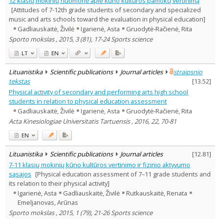
12 klasių mokinių nuomonė apie kūno kultūros pamokų vertinimą
Text language
[Attitudes of 7-12th grade students of secondary and specialized
music and arts schools toward the evaluation in physical education]
Country of publication
Gadliauskaitė, Živilė
Igarienė, Asta
Gruodytė-Račienė, Rita
Historical periods
Sporto mokslas , 2015, 3 (81), 17-24 Sports science
Lithuanian place names
LT
EN
Subject
Journal
Lituanistika
Scientific publications
Journal articles
straipsnio
tekstas
[
13.52
]
Physical activity of secondary and performing arts high school
students in relation to physical education assessment
Gadliauskaitė, Živilė
Igarienė, Asta
Gruodytė-Račienė, Rita
Acta Kinesiologiae Universitatis Tartuensis , 2016, 22, 70-81
EN
Lituanistika
Scientific publications
Journal articles
[
12.81
]
7-11 klasių mokinių kūno kultūros vertinimo ir fizinio aktyvumo
sąsajos
[Physical education assessment of 7–11 grade students and
its relation to their physical activity]
Igarienė, Asta
Gadliauskaitė, Živilė
Rutkauskaitė, Renata
Emeljanovas, Arūnas
Sporto mokslas , 2015, 1 (79), 21-26 Sports science