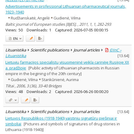
Advertisements in professional Lithuanian pharmaceutical journals,
1923–1940
Rudžianskaitė, Angelė
Gudienė, Vilma
Baltic journal of European studies [BJES]. , 2011, 1, 1, 282-293
Views:
50
Downloads:
1
Captured:
2026-07-05 00:00:15
EN
Lituanistika
Scientific publications
Journal articles
©InC –
Lituanistika
[
13.64
]
Lietuvių farmacijos specialistų visuomeninė veikla carinėje Rusijoje XX
a. pradžioje
[Public activity of Lithuanian pharmacists in Russian
empire in the begining of the 20th century]
Gudienė, Vilma
Stankūnienė, Aurima
Tiltai , 2006, 3 (36), 33-40 Bridges
Views:
48
Downloads:
2
Captured:
2026-06-26 00:00:20
Lituanistika
Scientific publications
Journal articles
[
13.64
]
Lietuvos Respublikos (1918-1940) vaistinių signatūrų piešiniai ir
simboliai
[Pictures and symbols of signatures of drug-stories in
Lithuania (1918-1940)]