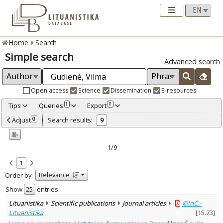
Home
Search
Simple search
Advanced search
Open access
Science
Dissemination
E-resources
Tips
Queries
Export
1
0
Adjusted by criteria
Adjust
Search results:
0
9
0
Year
–
2004
2023
1/9
Refine
:
1
Open access
5
Relevance
Order by:
Scientific publications
9
Document Type
:
Show
entries
Books & books parts
3
Lituanistika
Scientific publications
Journal articles
©InC –
Journal articles
6
Lituanistika
[
15.73
]
Subject area
: