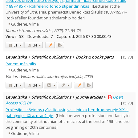
Lietuvos universiteto dėstytojas, farmacininkas Benediktas Šiaulis
Archaeology
1
(1887-1957) - Rokfelerio fondo stipendininkas
[Lecturer at the
History
9
University of Lithuania, pharmacist Benediktas Šiaulis (1887-1957) -
Arts
2
Rockefeller foundation scholarship holder]
Sociology
1
Gudienė, Vilma
Text language
Kauno istorijos metraštis , 2023, 21, 55-76
Country of publication
Views:
58
Downloads:
7
Captured:
2026-07-30 00:00:43
Historical periods
LT
EN
Lithuanian place names
Lituanistika
Scientific publications
Books & books parts
[
15.73
]
Subject
Panemunės pilis
Journal
Gudienė, Vilma
Vilnius : Vilniaus dailės akademijos leidykla, 2005
LT
EN
Lituanistika
Scientific publications
Journal articles
Open
Access (CC) BY
[
15.73
]
Profesijos ir šeimos ryšiai lietuvių vaistininkų bendruomenėje XIX a.
pabaigoje - XX a. pradžioje
[Links between profession and family in
the community of Lithuanian pharmacists at the end of 19th and the
beginning of 20th centuries]
Gudienė, Vilma