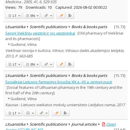
Medicina , 2005, 41, 6, 529-535
Views:
79
Downloads:
10
Captured:
2026-08-02 00:00:22
LT
EN
Lituanistika
Scientific publications
Books & books parts
[
15.73
]
Senoji Viekšnių vaistinė ir jos vaistininkai
[Old pharmacy of Viekšniai
and its pharmacists]
Gudienė, Vilma
Viekšniai: istorija ir kultūra. Vilnius: Vilniaus dailės akademijos leidykla,
2013, P. 663-685
LT
EN
Lituanistika
Scientific publications
Books & books parts
[
15.73
]
Socialiniai Lietuvos farmacijos bruožai XIX a.–XX a. pirmoji pusė
[Social features of Lithuanian pharmacy in the 19th century and the
first half of the 20th century]
Gudienė, Vilma
Kaunas : Lietuvos sveikatos mokslų universiteto Leidybos namai, 2017
LT
Lituanistika
Scientific publications
Journal articles
Open
Access (CC) BY-NC-ND
[
13.64
]