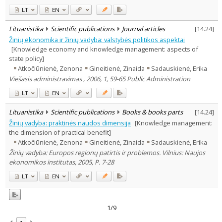
LT
EN
Lituanistika
Scientific publications
Journal articles
[
14.24
]
Žinių ekonomika ir žinių vadyba: valstybės politikos aspektai
[Knowledge economy and knowledge management: aspects of
state policy]
Atkočiūnienė, Zenona
Gineitienė, Zinaida
Sadauskienė, Erika
Viešasis administravimas , 2006, 1, 59-65 Public Administration
LT
EN
Lituanistika
Scientific publications
Books & books parts
[
14.24
]
Žinių vadyba: praktinės naudos dimensija
[Knowledge management:
the dimension of practical benefit]
Atkočiūnienė, Zenona
Gineitienė, Zinaida
Sadauskienė, Erika
Žinių vadyba: Europos regionų patirtis ir problemos. Vilnius: Naujos
ekonomikos institutas, 2005, P. 7-28
LT
EN
1/9