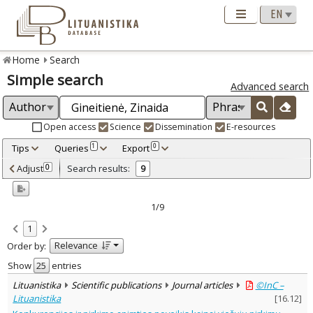
Home
Search
Simple search
Advanced search
Open access
Science
Dissemination
E-resources
Tips
Queries
Export
1
0
Adjusted by criteria
Adjust
Search results:
0
9
0
Year
–
2005
2012
1/9
Refine
:
1
Open access
5
Relevance
Order by:
Scientific publications
9
Document Type
:
Show
entries
Books & books parts
3
Lituanistika
Scientific publications
Journal articles
©InC –
Journal articles
6
Lituanistika
[
16.12
]
Subject area
: