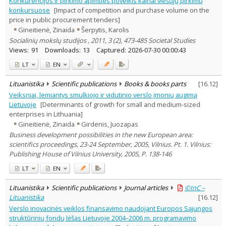
Konkurencijos ir pirkimo apimties poveikis kainai viešųjų pirkimų
Economics
5
konkursuose
[Impact of competition and purchase volume on the
Documentation. Iinformation
price in public procurement tenders]
2
Gineitienė, Zinaida
Šerpytis, Karolis
Sociology
1
Management
Socialinių mokslų studijos , 2011, 3 (2), 473-485 Societal Studies
6
Views:
91
Downloads:
13
Captured:
2026-07-30 00:00:43
Text language
LT
EN
Country of publication
Historical periods
Lituanistika
Scientific publications
Books & books parts
[
16.12
]
Lithuanian place names
Veiksniai, lemiantys smulkiojo ir vidutinio verslo įmonių augimą
Subject
Lietuvoje
[Determinants of growth for small and medium-sized
enterprises in Lithuania]
Journal
Gineitienė, Zinaida
Girdenis, Juozapas
Business development possibilities in the new European area:
scientifics proceedings, 23-24 September, 2005, Vilnius. Pt. 1. Vilnius:
Publishing House of Vilnius University, 2005, P. 138-146
LT
EN
Lituanistika
Scientific publications
Journal articles
©InC –
Lituanistika
[
16.12
]
Verslo inovacinės veiklos finansavimo naudojant Europos Sąjungos
struktūrinių fondų lėšas Lietuvoje 2004–2006 m. programavimo