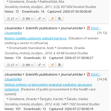
Gineitienė, Zinaida
Raklevičiūtė, Rita
Socialinių mokslų studijos , 2011, 3 (3), 837-854 Societal Studies
Views:
72
Downloads:
14
Captured:
2026-07-30 00:00:43
LT
EN
Lituanistika
Scientific publications
Journal articles
©InC –
Lituanistika
[
15.12
]
Moterų padėtis Lietuvoje siekiant karjeros
[Situation of women
seeking a career in Lithuania]
Dromantaitė-Stancikienė, Aistė
Gineitienė, Zinaida
Socialinių mokslų studijos , 2010, 4, 69-88 Societal Studies
Views:
174
Downloads:
33
Captured:
2026-07-31 00:00:27
LT
EN
Lituanistika
Scientific publications
Journal articles
©InC –
Lituanistika
[
14.24
]
Viešųjų pirkimų organizavimo ypatumai sveikatos apsaugos
sistemoje
[Features of public procurement in the health care
system]
Gineitienė, Zinaida
Šerpytis, Karolis
Šakalis, Vaidas
Socialinių mokslų studijos , 2012, 4 (4), 1487-1502 Societal Studies
Views:
107
Downloads:
13
Captured:
2026-07-27 00:00:19