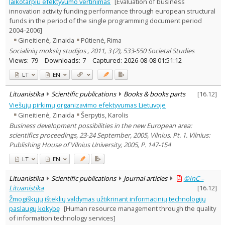
laikotarpiu efektyvumo vertinimas
[Evaluation of business
innovation activity funding performance through european structural
funds in the period of the single programming document period
2004–2006]
Gineitienė, Zinaida
Pūtienė, Rima
Socialinių mokslų studijos , 2011, 3 (2), 533-550 Societal Studies
Views:
79
Downloads:
7
Captured:
2026-08-08 01:51:12
LT
EN
Lituanistika
Scientific publications
Books & books parts
[
16.12
]
Viešųjų pirkimų organizavimo efektyvumas Lietuvoje
Gineitienė, Zinaida
Šerpytis, Karolis
Business development possibilities in the new European area:
scientifics proceedings, 23-24 September, 2005, Vilnius. Pt. 1. Vilnius:
Publishing House of Vilnius University, 2005, P. 147-154
LT
EN
Lituanistika
Scientific publications
Journal articles
©InC –
Lituanistika
[
16.12
]
Žmogiškųjų išteklių valdymas užtikrinant informacinių technologijų
paslaugų kokybę
[Human resource management through the quality
of information technology services]