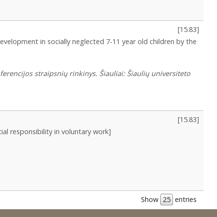
[
15.83
]
development in socially neglected 7-11 year old children by the
rencijos straipsnių rinkinys. Šiauliai: Šiaulių universiteto
[
15.83
]
al responsibility in voluntary work]
Show
entries