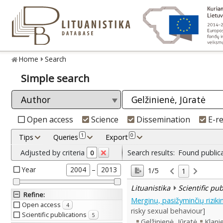
Home
Search
Simple search
Open access
Science
Dissemination
E-r
1
0
Tips
Queries
Export
Adjusted by criteria
Search results:
Found public
0
Year
–
2004
2013
1/5
1
Lituanistika
Scientific pu
Refine
:
Merginų, pasižyminčių rizik
Open access
4
risky sexual behaviour]
Scientific publications
5
Gelžinienė, Jūratė
Klani