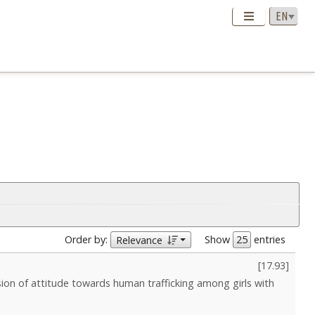
Order by:
Show
entries
Relevance
[
17.93
]
sion of attitude towards human trafficking among girls with