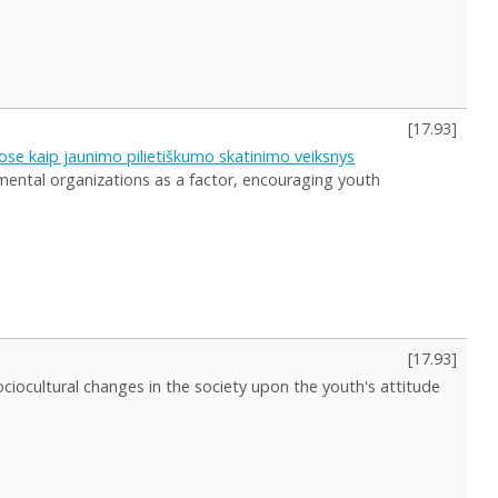
[
17.93
]
se kaip jaunimo pilietiškumo skatinimo veiksnys
mental organizations as a factor, encouraging youth
[
17.93
]
sociocultural changes in the society upon the youth's attitude