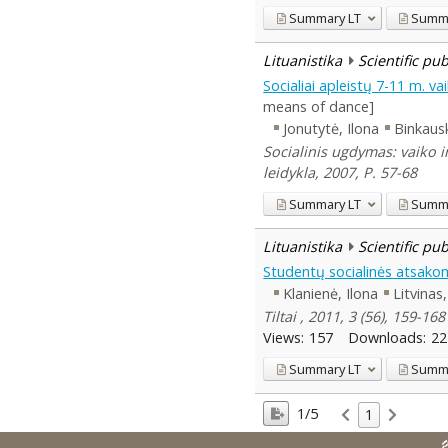
Summary
LT
Summ
Lituanistika
Scientific pu
Socialiai apleistų 7-11 m. 
means of dance]
Jonutytė, Ilona
Binkausk
Socialinis ugdymas: vaiko i
leidykla, 2007, P. 57-68
Summary
LT
Summ
Lituanistika
Scientific pu
Studentų socialinės atsako
Klanienė, Ilona
Litvinas
Tiltai , 2011, 3 (56), 159-16
Views:
157
Downloads:
22
Summary
LT
Summ
1/5
1