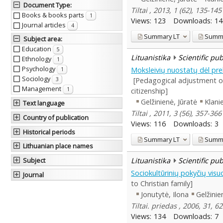
Document Type
:
Tiltai , 2013, 1 (62), 135-14
Books & books parts
1
Views:
123
Downloads:
14
Journal articles
4
Summary
LT
Summ
Subject area
:
Education
5
Lituanistika
Scientific pu
Ethnology
1
Psychology
Moksleivių nuostatų dėl pr
1
Sociology
[Pedagogical adjustment of
3
Management
1
citizenship]
Gelžinienė, Jūratė
Klani
Text language
Tiltai , 2011, 3 (56), 357-36
Country of publication
Views:
116
Downloads:
3
Historical periods
Summary
LT
Summ
Lithuanian place names
Lituanistika
Scientific pu
Subject
Sociokultūrinių pokyčių visu
Journal
to Christian family]
Jonutytė, Ilona
Gelžinie
Tiltai. priedas , 2006, 31, 6
Views:
134
Downloads:
7