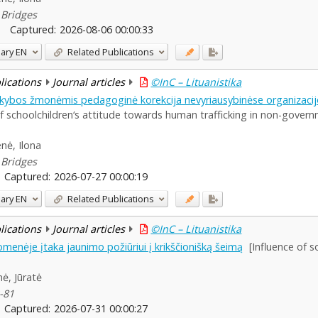
5 Bridges
Captured:
2026-08-06 00:00:33
ary
EN
Related Publications
blications
Journal articles
©InC – Lituanistika
ekybos žmonėmis pedagoginė korekcija nevyriausybinėse organizacijo
 schoolchildren‘s attitude towards human trafficking in non-govern
enė, Ilona
6 Bridges
Captured:
2026-07-27 00:00:19
ary
EN
Related Publications
blications
Journal articles
©InC – Lituanistika
omenėje įtaka jaunimo požiūriui į krikščionišką šeimą
[Influence of 
nė, Jūratė
2-81
Captured:
2026-07-31 00:00:27