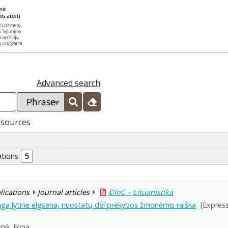
Advanced search
esources
ations
5
blications
Journal articles
©InC – Lituanistika
inga lytine elgsena, nuostatų dėl prekybos žmonėmis raiška
[Expres
enė, Ilona