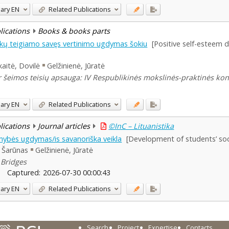
ary
EN
Related Publications
blications
Books & books parts
vaikų teigiamo savęs vertinimo ugdymas šokiu
[Positive self-esteem 
aitė, Dovilė
Gelžinienė, Jūratė
r šeimos teisių apsauga: IV Respublikinės mokslinės-praktinės konfe
ary
EN
Related Publications
blications
Journal articles
©InC – Lituanistika
mybės ugdymas/is savanoriška veikla
[Development of students’ soci
, Šarūnas
Gelžinienė, Jūratė
8 Bridges
Captured:
2026-07-30 00:00:43
ary
EN
Related Publications
Search
Project
Expertise
Contacts