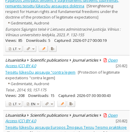
Pagarbos žmogaus teisėms ir pagrindinėms laisvėms stiprinimas,
Subject area
:
remiantis teisėtų lūkesčių apsaugos doktrina
[Strenghtening
Law
7
respect for Human rights and fundamental freedoms under the
Text language
doctrine of the protection of legitimate expectations]
Country of publication
Gedmintaitė, Audronė
Europos Sąjungos teisė ir Lietuvos administracinė justicija. Vilnius :
Historical periods
Vilniaus universiteto leidykla, 2023, P. 132-155
Lithuanian place names
Views:
85
Downloads:
5
Captured:
2026-07-27 00:00:19
Subject
LT
Journal
Lituanistika
Scientific publications
Journal articles
Open
Access (CC) BY 4.0
[
20.82
]
Teisėtų lūkesčių apsauga "contra legem
[Protection of legitimate
expectations "contra legem]
Gedmintaitė, Audronė
Teisė , 2014, 93, 157-175
Views:
208
Downloads:
15
Captured:
2026-07-30 00:00:43
LT
EN
Lituanistika
Scientific publications
Journal articles
Open
Access (CC) BY 4.0
[
20.82
]
Teisėtų lūkesčių apsauga Europos Žmogaus Teisių Teismo praktikoje