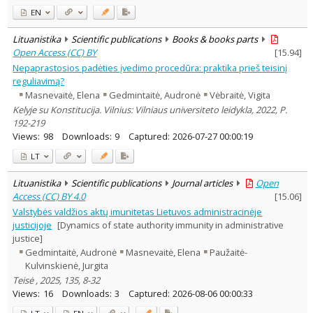
EN
Lituanistika
Scientific publications
Books & books parts
Open Access (CC) BY
[
15.94
]
Nepaprastosios padėties įvedimo procedūra: praktika prieš teisinį
reguliavimą?
Masnevaitė, Elena
Gedmintaitė, Audronė
Vėbraitė, Vigita
Kelyje su Konstitucija. Vilnius: Vilniaus universiteto leidykla, 2022, P.
192-219
Views:
98
Downloads:
9
Captured:
2026-07-27 00:00:19
LT
Lituanistika
Scientific publications
Journal articles
Open
Access (CC) BY 4.0
[
15.06
]
Valstybės valdžios aktų imunitetas Lietuvos administracinėje
justicijoje
[Dynamics of state authority immunity in administrative
justice]
Gedmintaitė, Audronė
Masnevaitė, Elena
Paužaitė-
Kulvinskienė, Jurgita
Teisė , 2025, 135, 8-32
Views:
16
Downloads:
3
Captured:
2026-08-06 00:00:33