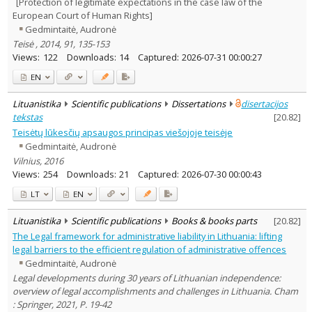
[Protection of legitimate expectations in the case law of the
European Court of Human Rights]
Gedmintaitė, Audronė
Teisė , 2014, 91, 135-153
Views:
122
Downloads:
14
Captured:
2026-07-31 00:00:27
EN
Lituanistika
Scientific publications
Dissertations
disertacijos
tekstas
[
20.82
]
Teisėtų lūkesčių apsaugos principas viešojoje teisėje
Gedmintaitė, Audronė
Vilnius, 2016
Views:
254
Downloads:
21
Captured:
2026-07-30 00:00:43
LT
EN
Lituanistika
Scientific publications
Books & books parts
[
20.82
]
The Legal framework for administrative liability in Lithuania: lifting
legal barriers to the efficient regulation of administrative offences
Gedmintaitė, Audronė
Legal developments during 30 years of Lithuanian independence:
overview of legal accomplishments and challenges in Lithuania. Cham
: Springer, 2021, P. 19-42