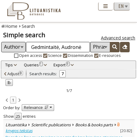
Home
Search
Simple search
Advanced search
Open access
Science
Dissemination
E-resources
Tips
Queries
Export
1
0
Adjusted by criteria
Adjust
Search results:
0
7
0
Year
–
2014
2025
1/7
Refine
:
1
Open access
6
Relevance
Order by:
Scientific publications
7
Document Type
:
Show
entries
Books & books parts
3
Lituanistika
Scientific publications
Books & books parts
Journal articles
3
knygos tekstas
[
20.82
]
Dissertations
1