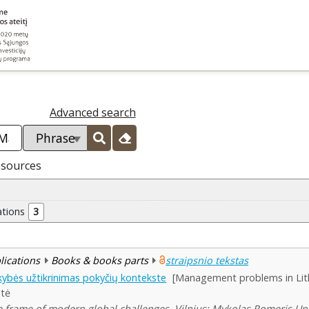
Advanced search
esources
ations
3
blications
Books & books parts
straipsnio tekstas
kybės užtikrinimas pokyčių kontekste
[Management problems in Lith
ntė
he frame of modern global challenges. Vilnius: Mykolas Romeris Uni