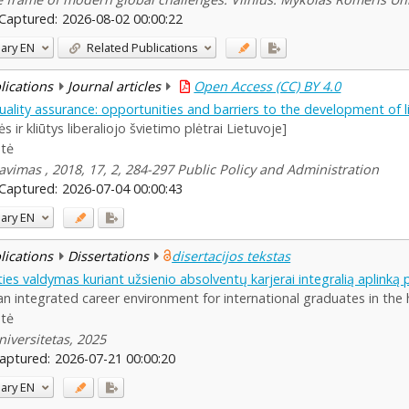
Captured:
2026-08-02 00:00:22
ary
EN
Related Publications
blications
Journal articles
Open Access (CC) BY 4.0
uality assurance: opportunities and barriers to the development of l
s ir kliūtys liberaliojo švietimo plėtrai Lietuvoje]
ntė
ravimas , 2018, 17, 2, 284-297 Public Policy and Administration
Captured:
2026-07-04 00:00:43
ary
EN
blications
Dissertations
disertacijos tekstas
ties valdymas kuriant užsienio absolventų karjerai integralią aplinką p
 integrated career environment for international graduates in the 
ntė
iversitetas, 2025
aptured:
2026-07-21 00:00:20
ary
EN