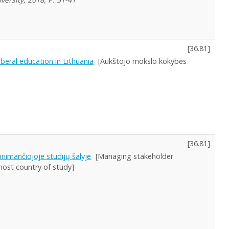
[
36.81
]
iberal education in Lithuania
[Aukštojo mokslo kokybės
[
36.81
]
riimančiojoje studijų šalyje
[Managing stakeholder
host country of study]