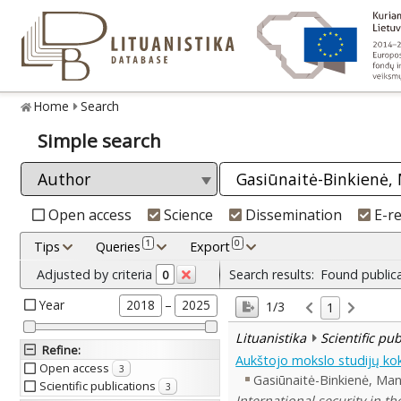
Home
Search
Simple search
Open access
Science
Dissemination
E-r
1
0
Tips
Queries
Export
Adjusted by criteria
Search results:
Found public
0
Year
–
2018
2025
1/3
1
Lituanistika
Scientific pu
Refine
:
Aukštojo mokslo studijų ko
Open access
3
Gasiūnaitė-Binkienė, Ma
Scientific publications
3
International security in t