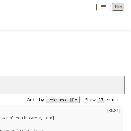
Order by:
Show
entries
Relevance
[
36.81
]
uania’s health care system]
versity, 2018, P. 31-41