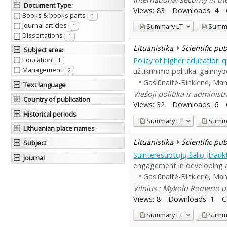
Document Type
:
Views:
83
Downloads:
4
Books & books parts
1
Journal articles
Summary
LT
Summ
1
Dissertations
1
Lituanistika
Scientific pu
Subject area
:
Education
Policy of higher education q
1
Management
užtikrinimo politika: galimybė
2
Gasiūnaitė-Binkienė, Ma
Text language
Viešoji politika ir administ
Country of publication
Views:
32
Downloads:
6
Historical periods
Summary
LT
Summ
Lithuanian place names
Lituanistika
Scientific pu
Subject
Suinteresuotųjų šalių įtrauk
Journal
engagement in developing an
Gasiūnaitė-Binkienė, Ma
Vilnius : Mykolo Romerio un
Views:
8
Downloads:
1
C
Summary
LT
Summ