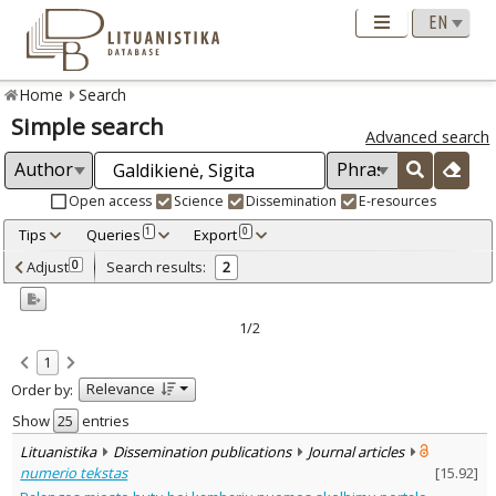
Home
Search
Simple search
Advanced search
Open access
Science
Dissemination
E-resources
Tips
Queries
Export
1
0
Adjusted by criteria
Adjust
Search results:
0
2
0
Year
–
2016
2017
1/2
Refine
:
1
Open access
2
Relevance
Order by:
Scientific publications
1
Dissemination publications
1
Show
entries
Document Type
:
Lituanistika
Dissemination publications
Journal articles
Journal articles
2
numerio tekstas
[
15.92
]
Subject area
: