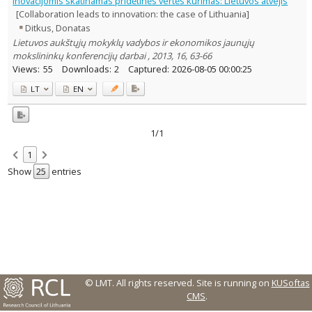
Inovacijomis skatinamas pridėtinės vertės kūrimas: Lietuvos atvejis
Text language
[Collaboration leads to innovation: the case of Lithuania]
Ditkus, Donatas
Country of publication
Lietuvos aukštųjų mokyklų vadybos ir ekonomikos jaunųjų
Historical periods
mokslininkų konferencijų darbai , 2013, 16, 63-66
Lithuanian place names
Views:
55
Downloads:
2
Captured:
2026-08-05 00:00:25
Subject
LT
EN
Journal
1/1
1
Show
entries
© LMT. All rights reserved.
Site is running on
KUSoftas
CMS
.