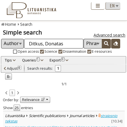
Home
Search
Simple search
Advanced search
Open access
Science
Dissemination
E-resources
Tips
Queries
Export
1
0
Adjusted by criteria
Adjust
Search results:
0
1
0
Year
–
2013
2013
1/1
Refine
:
1
Open access
1
Relevance
Order by:
Scientific publications
1
Document Type
:
Show
entries
Journal articles
1
Lituanistika
Scientific publications
Journal articles
straipsnio
Subject area
:
tekstas
[
10.34
]
Economics
1