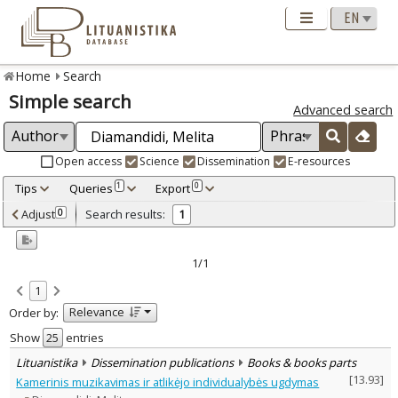
Home
Search
Simple search
Advanced search
Open access
Science
Dissemination
E-resources
Tips
Queries
Export
1
0
Adjusted by criteria
Adjust
Search results:
0
1
0
Year
–
2005
2005
1/1
Refine
:
1
Dissemination publications
1
Relevance
Order by:
Document Type
:
Books & books parts
Show
entries
1
Subject area
:
Lituanistika
Dissemination publications
Books & books parts
Musicology
1
[
13.93
]
Kamerinis muzikavimas ir atlikėjo individualybės ugdymas
Text language