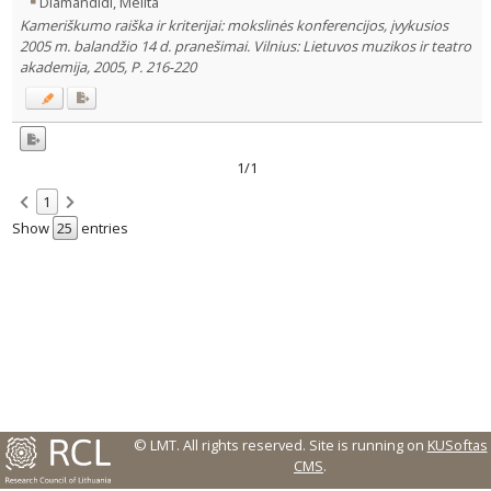
Diamandidi, Melita
Kameriškumo raiška ir kriterijai: mokslinės konferencijos, įvykusios
Country of publication
2005 m. balandžio 14 d. pranešimai. Vilnius: Lietuvos muzikos ir teatro
Historical periods
akademija, 2005, P. 216-220
Lithuanian place names
Subject
Journal
1/1
1
Show
entries
© LMT. All rights reserved.
Site is running on
KUSoftas
CMS
.