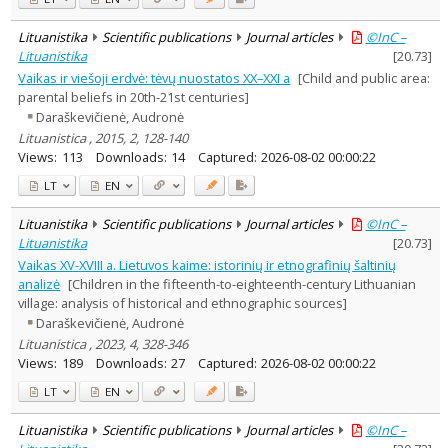
Lituanistika
Scientific publications
Journal articles
©InC –
Lituanistika
[
20.73
]
Vaikas ir viešoji erdvė: tėvų nuostatos XX–XXI a
[Child and public area:
parental beliefs in 20th-21st centuries]
Daraškevičienė, Audronė
Lituanistica , 2015, 2, 128-140
Views:
113
Downloads:
14
Captured:
2026-08-02 00:00:22
LT
EN
Lituanistika
Scientific publications
Journal articles
©InC –
Lituanistika
[
20.73
]
Vaikas XV-XVIII a. Lietuvos kaime: istorinių ir etnografinių šaltinių
analizė
[Children in the fifteenth-to-eighteenth-century Lithuanian
village: analysis of historical and ethnographic sources]
Daraškevičienė, Audronė
Lituanistica , 2023, 4, 328-346
Views:
189
Downloads:
27
Captured:
2026-08-02 00:00:22
LT
EN
Lituanistika
Scientific publications
Journal articles
©InC –