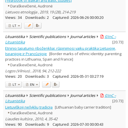
[Yearbook of Balkan and Baltic studies]
Dissertations
1
Daraškevičienė, Audronė
Subject area
:
Lietuvos etnologija , 2019, 19 (28), 214-219
Ethnology
8
Views:
34
Downloads:
2
Captured:
2026-06-26 00:00:20
History
1
Sociology
2
LT
Text language
Lituanistika
Scientific publications
Journal articles
©InC –
Country of publication
Lituanistika
[
20.73
]
Historical periods
Etninio tapatumo riboženkliai: rūpinimosi vaiku praktika Lietuvoje,
Lithuanian place names
Ispanijoje ir Prancūzijoje
[Border marks of ethnic identity: parenting
practices in Lithuania, Spain and France]
Subject
Daraškevičienė, Audronė
Journal
Logos (Vilnius) , 2018, 94, 212-222
Views:
20
Downloads:
3
Captured:
2026-05-31 03:27:19
LT
EN
Lituanistika
Scientific publications
Journal articles
©InC –
Lituanistika
[
20.73
]
Lietuviškoji nešyklių tradicija
[Lithuanian baby carrier tradition]
Daraškevičienė, Audronė
Liaudies kultūra , 2010, 4, 35-42
Views:
90
Downloads:
9
Captured:
2026-07-30 00:00:43