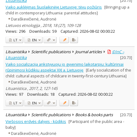
Lituanistika
[
20.73
]
Vaiko auklėjimas šiuolaikinėje Lietuvoje: tėvų požiūris
[Bringing up a
child in contemporary Lithuania: parental attitudes]
Daraškevičienė, Audronė
Lietuvos etnologija , 2018, 18 (27), 109-128
Views:
296
Downloads:
59
Captured:
2026-08-02 00:00:22
LT
EN
Lituanistika
Scientific publications
Journal articles
©InC –
Lituanistika
[
20.73
]
Vaiko socializacija ankstyvuoju jo gyvenimo laikotarpiu: kultūriniai
rūpinimosi kūdikiu aspektai XXI a. Lietuvoje
[Early socialization of the
child: cultural aspects of childcare in twenty-first-century Lithuania]
Daraškevičienė, Audronė
Lituanistica , 2017, 2, 127-145
Views:
97
Downloads:
18
Captured:
2026-08-02 00:00:22
LT
EN
Lituanistika
Scientific publications
Books & books parts
[
20.73
]
Viešosios erdvės dalyvis - kūdikis
[Participant of the public area -
baby]
Daraškevičienė, Audronė