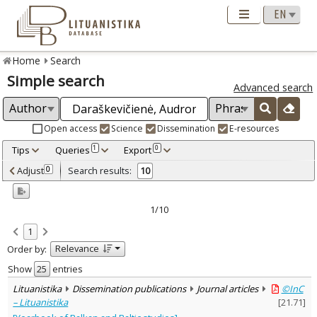
Home
Search
Simple search
Advanced search
Open access
Science
Dissemination
E-resources
Tips
Queries
Export
1
0
Adjusted by criteria
Adjust
Search results:
0
10
0
Year
–
2009
2023
1/10
Refine
:
1
Open access
9
Relevance
Order by:
Scientific publications
9
Dissemination publications
1
Show
entries
Document Type
:
Lituanistika
Dissemination publications
Journal articles
©InC
Books & books parts
1
– Lituanistika
[
21.71
]
Journal articles
8