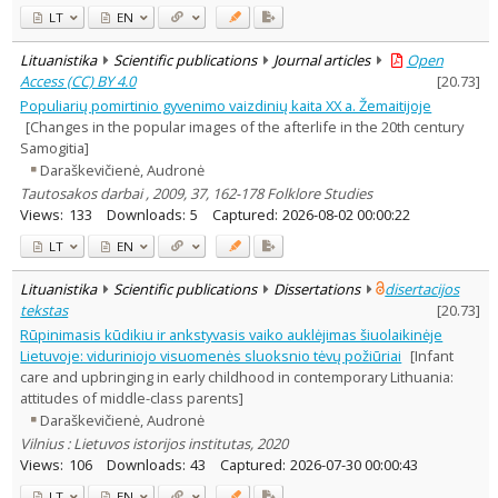
LT
EN
Lituanistika
Scientific publications
Journal articles
Open
Access (CC) BY 4.0
[
20.73
]
Populiarių pomirtinio gyvenimo vaizdinių kaita XX a. Žemaitijoje
[Changes in the popular images of the afterlife in the 20th century
Samogitia]
Daraškevičienė, Audronė
Tautosakos darbai , 2009, 37, 162-178 Folklore Studies
Views:
133
Downloads:
5
Captured:
2026-08-02 00:00:22
LT
EN
Lituanistika
Scientific publications
Dissertations
disertacijos
tekstas
[
20.73
]
Rūpinimasis kūdikiu ir ankstyvasis vaiko auklėjimas šiuolaikinėje
Lietuvoje: viduriniojo visuomenės sluoksnio tėvų požiūriai
[Infant
care and upbringing in early childhood in contemporary Lithuania:
attitudes of middle-class parents]
Daraškevičienė, Audronė
Vilnius : Lietuvos istorijos institutas, 2020
Views:
106
Downloads:
43
Captured:
2026-07-30 00:00:43
LT
EN