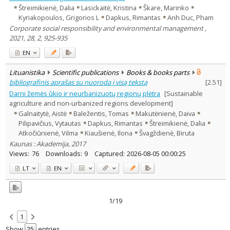
Štreimikienė, Dalia
Lasickaitė, Kristina
Škare, Marinko
Kyriakopoulos, Grigorios L
Dapkus, Rimantas
Anh Duc, Pham
Corporate social responsibility and environmental management ,
2021, 28, 2, 925-935
EN
Lituanistika
Scientific publications
Books & books parts
bibliografinis aprašas su nuoroda į visą tekstą
[
2.51
]
Darni žemės ūkio ir neurbanizuotų regionų plėtra
[Sustainable
agriculture and non-urbanized regions development]
Galnaitytė, Aistė
Baležentis, Tomas
Makutėnienė, Daiva
Pilipavičius, Vytautas
Dapkus, Rimantas
Štreimikienė, Dalia
Atkočiūnienė, Vilma
Kiaušienė, Ilona
Švagždienė, Biruta
Kaunas : Akademija, 2017
Views:
76
Downloads:
9
Captured:
2026-08-05 00:00:25
LT
EN
1/19
1
Show
entries