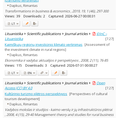
[Darnumo vertinimas]
Subject area
:
Dapkus, Rimantas
Education
1
Transformations in business & economics , 2019, 19, 1 (46), 297-300
Economics
11
Views:
39
Downloads:
2
Captured:
2026-06-27 00:00:31
Political sciences
2
Sociology
1
LT
Management
10
Text language
Lituanistika
Scientific publications
Journal articles
©InC –
Lituanistika
[
7.27
]
Country of publication
Kaimiškųjų regionų investicinio klimato vertinimas
[Assessment of
Historical periods
the investment climate in rural regions]
Lithuanian place names
Dapkus, Rimantas
Subject
Ekonomika ir vadyba: aktualijos ir perspektyvos , 2008, 2 (11), 76-85
Views:
115
Downloads:
3
Captured:
2026-07-31 00:00:27
Journal
LT
EN
Lituanistika
Scientific publications
Journal articles
Open
Access (CC) BY 4.0
[
7.27
]
Kultūrinio turizmo plėtros perspektyvos
[Perspectives of cultural
tourism development]
Dapkus, Rimantas
Vadybos mokslas ir studijos - kaimo verslų ir jų infrastruktūros plėtrai
, 2008, 4 (15), 29-40 Management theory and studies for rural business