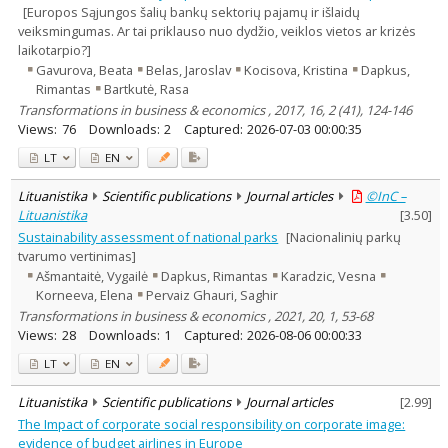
[Europos Sąjungos šalių bankų sektorių pajamų ir išlaidų
veiksmingumas. Ar tai priklauso nuo dydžio, veiklos vietos ar krizės
laikotarpio?]
Gavurova, Beata
Belas, Jaroslav
Kocisova, Kristina
Dapkus,
Rimantas
Bartkutė, Rasa
Transformations in business & economics , 2017, 16, 2 (41), 124-146
Views:
76
Downloads:
2
Captured:
2026-07-03 00:00:35
LT
EN
Lituanistika
Scientific publications
Journal articles
©InC –
Lituanistika
[
3.50
]
Sustainability assessment of national parks
[Nacionalinių parkų
tvarumo vertinimas]
Ašmantaitė, Vygailė
Dapkus, Rimantas
Karadzic, Vesna
Korneeva, Elena
Pervaiz Ghauri, Saghir
Transformations in business & economics , 2021, 20, 1, 53-68
Views:
28
Downloads:
1
Captured:
2026-08-06 00:00:33
LT
EN
Lituanistika
Scientific publications
Journal articles
[
2.99
]
The Impact of corporate social responsibility on corporate image:
evidence of budget airlines in Europe