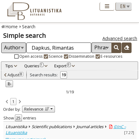
Home
Search
Simple search
Advanced search
Open access
Science
Dissemination
E-resources
Tips
Queries
Export
1
0
Adjusted by criteria
Adjust
Search results:
0
19
0
Year
–
2006
2021
1/19
Refine
:
1
Open access
17
Relevance
Order by:
Scientific publications
18
Dissemination publications
1
Show
entries
Document Type
:
Lituanistika
Scientific publications
Journal articles
©InC –
Books & books parts
1
Lituanistika
[
7.27
]
Journal articles
18