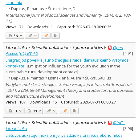
Lithuania
Dapkus, Rimantas
Štreimikienė, Dalia
International journal of social sciences and humanity , 2014, 4, 2, 108-
112
Views:
72
Downloads:
1
Captured:
2026-07-18 00:00:35
EN
Lituanistika
Scientific publications
Journal articles
Open
Access (CC) BY 4.0
[
4.91
]
Emigracijos poveikis jauno žmogaus raidai darnaus kaimo vystymosi
kontekste
[Emigration influence for the youth evolution in the
sustainable rural development context]
Dapkus, Rimantas
Lisinskienė, Aušra
Šukys, Saulius
Vadybos mokslas ir studijos - kaimo verslų ir jų infrastruktūros plėtrai
, 2011, 2 (26), 59-68 Management theory and studies for rural business
and infrastructure development
Views:
107
Downloads:
15
Captured:
2026-07-31 00:00:27
LT
EN
Lituanistika
Scientific publications
Journal articles
©InC –
Lituanistika
[
3.96
]
Lietuvos aukštojo mokslo ir jo įvaizdžio kaita rinkos ekonomikos