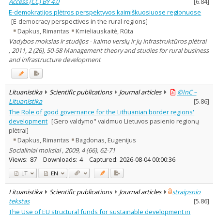
Access (CC) BY 4.0
[
6.84
]
E-demokratijos plėtros perspektyvos kaimiškuosiuose regionuose
[E-democracy perspectives in the rural regions]
Dapkus, Rimantas
Kmieliauskaitė, Rūta
Vadybos mokslas ir studijos - kaimo verslų ir jų infrastruktūros plėtrai
, 2011, 2 (26), 50-58 Management theory and studies for rural business
and infrastructure development
Lituanistika
Scientific publications
Journal articles
©InC –
Lituanistika
[
5.86
]
The Role of good governance for the Lithuanian border regions'
development
[Gero valdymo" vaidmuo Lietuvos pasienio regionų
plėtrai]
Dapkus, Rimantas
Bagdonas, Eugenijus
Socialiniai mokslai , 2009, 4 (66), 62-71
Views:
87
Downloads:
4
Captured:
2026-08-04 00:00:36
LT
EN
Lituanistika
Scientific publications
Journal articles
straipsnio
tekstas
[
5.86
]
The Use of EU structural funds for sustainable development in