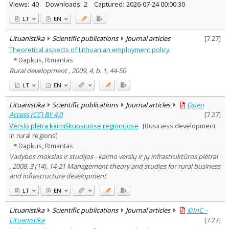
Views:
40
Downloads:
2
Captured:
2026-07-24 00:00:30
LT
EN
Lituanistika
Scientific publications
Journal articles
[
7.27
]
Theoretical aspects of Lithuanian employment policy
Dapkus, Rimantas
Rural development , 2009, 4, b. 1, 44-50
LT
EN
Lituanistika
Scientific publications
Journal articles
Open
Access (CC) BY 4.0
[
7.27
]
Verslo plėtra kaimiškuosiuose regionuose
[Business development
in rural regions]
Dapkus, Rimantas
Vadybos mokslas ir studijos - kaimo verslų ir jų infrastruktūros plėtrai
, 2008, 3 (14), 14-21 Management theory and studies for rural business
and infrastructure development
LT
EN
Lituanistika
Scientific publications
Journal articles
©InC –
Lituanistika
[
7.27
]