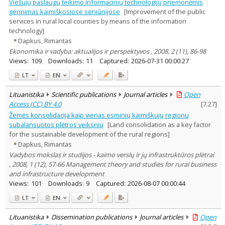
Viešųjų paslaugų teikimo informacinių technologijų priemonėmis
gerinimas kaimiškosiose seniūnijose
[Improvement of the public
services in rural local counties by means of the information
technology]
Dapkus, Rimantas
Ekonomika ir vadyba: aktualijos ir perspektyvos , 2008, 2 (11), 86-98
Views:
109
Downloads:
11
Captured:
2026-07-31 00:00:27
LT
EN
Lituanistika
Scientific publications
Journal articles
Open
Access (CC) BY 4.0
[
7.27
]
Žemės konsolidacija kaip vienas esminių kaimiškųjų regionų
subalansuotos plėtros veiksnių
[Land consolidation as a key factor
for the sustainable development of the rural regions]
Dapkus, Rimantas
Vadybos mokslas ir studijos - kaimo verslų ir jų infrastruktūros plėtrai
, 2008, 1 (12), 57-66 Management theory and studies for rural business
and infrastructure development
Views:
101
Downloads:
9
Captured:
2026-08-07 00:00:44
LT
EN
Lituanistika
Dissemination publications
Journal articles
Open