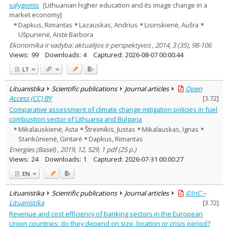
sąlygomis
[Lithuanian higher education and its image change in a
market economy]
Dapkus, Rimantas
Lazauskas, Andrius
Lisinskienė, Aušra
Ušpurienė, Aistė Barbora
Ekonomika ir vadyba: aktualijos ir perspektyvos , 2014, 3 (35), 98-106
Views:
99
Downloads:
4
Captured:
2026-08-07 00:00:44
LT
Lituanistika
Scientific publications
Journal articles
Open
Access (CC) BY
[
3.72
]
Comparative assessment of climate change mitigation policies in fuel
combustion sector of Lithuania and Bulgaria
Mikalauskienė, Asta
Štreimikis, Justas
Mikalauskas, Ignas
Stankūnienė, Gintarė
Dapkus, Rimantas
Energies (Basel) , 2019, 12, 529, 1 pdf (25 p.)
Views:
24
Downloads:
1
Captured:
2026-07-31 00:00:27
EN
Lituanistika
Scientific publications
Journal articles
©InC –
Lituanistika
[
3.72
]
Revenue and cost efficiency of banking sectors in the European
Union countries: do they depend on size, location or crisis period?