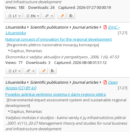
and infrastructure development
Views:
183
Downloads:
26
Captured:
2026-07-27 00:00:19
LT
EN
Lituanistika
Scientific publications
Journal articles
©InC –
Lituanistika
[
7.27
]
National concept of innovation for the regional development
[Regioninės plėtros nacionalinė inovacijų koncepcija]
Dapkus, Rimantas
Ekonomika ir vadyba: aktualijos ir perspektyvos , 2006, 1 (6), 47-53
Views:
77
Downloads:
3
Captured:
2026-08-08 01:51:12
LT
Lituanistika
Scientific publications
Journal articles
Open
Access (CC) BY 4.0
[
7.27
]
Poveikio aplinkai vertinimo sistema ir darni regiono plėtra
[Environmental impact assessment system and sustainable regional
development]
Dapkus, Rimantas
Vadybos mokslas ir studijos - kaimo verslų ir jų infrastruktūros plėtrai
, 2007, 4 (11), 20-27 Management theory and studies for rural business
and infrastructure development