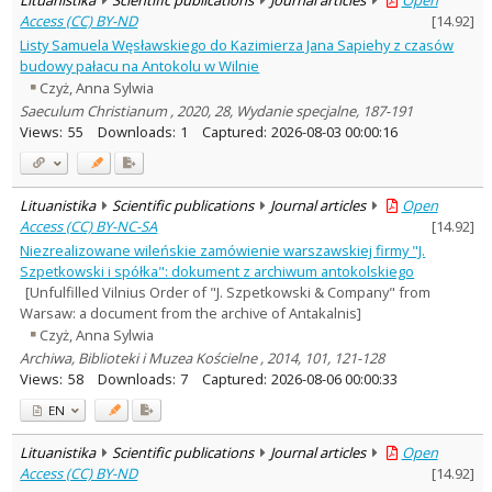
Access (CC) BY-ND
[
14.92
]
Listy Samuela Węsławskiego do Kazimierza Jana Sapiehy z czasów
budowy pałacu na Antokolu w Wilnie
Czyż, Anna Sylwia
Saeculum Christianum , 2020, 28, Wydanie specjalne, 187-191
Views:
55
Downloads:
1
Captured:
2026-08-03 00:00:16
Lituanistika
Scientific publications
Journal articles
Open
Access (CC) BY-NC-SA
[
14.92
]
Niezrealizowane wileńskie zamówienie warszawskiej firmy "J.
Szpetkowski i spółka": dokument z archiwum antokolskiego
[Unfulfilled Vilnius Order of "J. Szpetkowski & Company" from
Warsaw: a document from the archive of Antakalnis]
Czyż, Anna Sylwia
Archiwa, Biblioteki i Muzea Kościelne , 2014, 101, 121-128
Views:
58
Downloads:
7
Captured:
2026-08-06 00:00:33
EN
Lituanistika
Scientific publications
Journal articles
Open
Access (CC) BY-ND
[
14.92
]