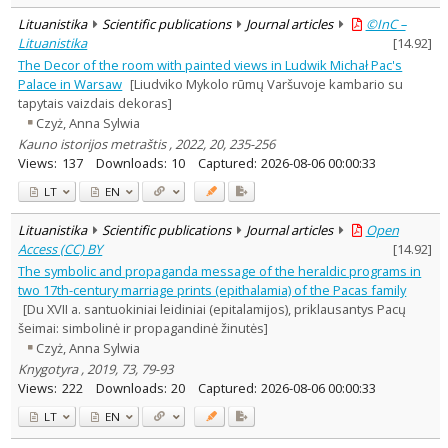
Lituanistika
Scientific publications
Journal articles
©InC –
Lituanistika
[
14.92
]
The Decor of the room with painted views in Ludwik Michał Pac's
Palace in Warsaw
[Liudviko Mykolo rūmų Varšuvoje kambario su
tapytais vaizdais dekoras]
Czyż, Anna Sylwia
Kauno istorijos metraštis , 2022, 20, 235-256
Views:
137
Downloads:
10
Captured:
2026-08-06 00:00:33
LT
EN
Lituanistika
Scientific publications
Journal articles
Open
Access (CC) BY
[
14.92
]
The symbolic and propaganda message of the heraldic programs in
two 17th-century marriage prints (epithalamia) of the Pacas family
[Du XVII a. santuokiniai leidiniai (epitalamijos), priklausantys Pacų
šeimai: simbolinė ir propagandinė žinutės]
Czyż, Anna Sylwia
Knygotyra , 2019, 73, 79-93
Views:
222
Downloads:
20
Captured:
2026-08-06 00:00:33
LT
EN