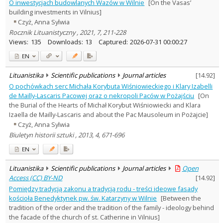
O inwestycjach budowlanych Wazów w Wilnie
[On the Vasas’
building investments in Vilnius]
Czyż, Anna Sylwia
Rocznik Lituanistyczny , 2021, 7, 211-228
Views:
135
Downloads:
13
Captured:
2026-07-31 00:00:27
EN
Lituanistika
Scientific publications
Journal articles
[
14.92
]
O pochówkach serc Michała Korybuta Wiśniowieckiego i Klary Izabelli
de Mailly-Lascaris Pacowej oraz o nekropoli Paców w Pożajściu
[On
the Burial of the Hearts of Michał Korybut Wiśniowiecki and Klara
Izaella de Mailly-Lascaris and about the Pac Mausoleum in Pożajcie]
Czyż, Anna Sylwia
Biuletyn historii sztuki , 2013, 4, 671-696
EN
Lituanistika
Scientific publications
Journal articles
Open
Access (CC) BY-ND
[
14.92
]
Pomiędzy tradycją zakonu a tradycją rodu - treści ideowe fasady
kościoła Benedyktynek pw. św. Katarzyny w Wilnie
[Between the
tradition of the order and the tradition of the family - ideology behind
the facade of the church of st. Catherine in Vilnius]