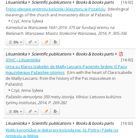
Lituanistika
Scientific publications
Books & books parts
[
14.92
]
Treści ideowe wystroju kościoła i klasztoru w Pożajściu
[Ideological
meanings of the church and monastery décor at Pažaislis]
Czyż, Anna Sylwia
Kameduli w Warszawie 1641-2016: 375 lat fundacji eremu na
Bielanach. Warszawa: Miasto Stołeczne Warszawa, 2016, P. 305-336
EN
Lituanistika
Scientific publications
Books & books parts
©InC – Lituanistika
[
14.92
]
Urna su Klaros Izabelės de Mailly Lascaris-Pacienės širdimi: iš Pacų
mauzoliejaus Pažaislyje istorijos
[Urn with the heart of Clara Isabelle
de Mailly-Lascaris: from the history of the Рас mausoleum in
Pažaislis]
Czyż, Anna Sylwia
Pažaislio vienuolyno 350 metų istorija. Vilnius: Lietuvos kultūros
tyrimų institutas, 2014, P. 269-282
EN
Lituanistika
Scientific publications
Books & books parts
[
14.92
]
Wątki kanonickie w dekoracji kościoła pw. śś. Piotra i Pawła na
Antokolu w Wilnie