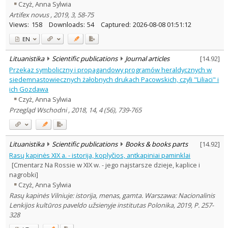
Czyż, Anna Sylwia
Artifex novus , 2019, 3, 58-75
Views:
158
Downloads:
54
Captured:
2026-08-08 01:51:12
EN
Lituanistika
Scientific publications
Journal articles
[
14.92
]
Przekaz symboliczny i propagandowy programów heraldycznych w
siedemnastowiecznych żałobnych drukach Pacowskich, czyli "Liliaci" i
ich Gozdawa
Czyż, Anna Sylwia
Przegląd Wschodni , 2018, 14, 4 (56), 739-765
Lituanistika
Scientific publications
Books & books parts
[
14.92
]
Rasų kapinės XIX a. - istorija, koplyčios, antkapiniai paminklai
[Cmentarz Na Rossie w XIX w. - jego najstarsze dzieje, kaplice i
nagrobki]
Czyż, Anna Sylwia
Rasų kapinės Vilniuje: istorija, menas, gamta. Warszawa: Nacionalinis
Lenkijos kultūros paveldo užsienyje institutas Polonika, 2019, P. 257-
328