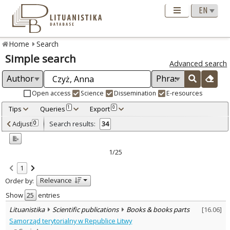
Home
Search
Simple search
Advanced search
Open access
Science
Dissemination
E-resources
Tips
Queries
Export
1
0
Adjusted by criteria
Adjust
Search results:
0
34
0
Year
–
2005
2024
1/25
Refine
:
1
Open access
16
Relevance
Order by:
Scientific publications
34
Document Type
:
Show
entries
Books & books parts
17
Lituanistika
Scientific publications
Books & books parts
[
16.06
]
Journal articles
17
Samorząd terytorialny w Republice Litwy
Subject area
: