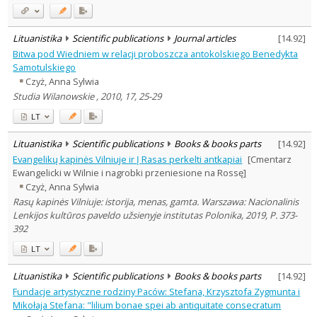
Lituanistika
Scientific publications
Journal articles
[
14.92
]
Bitwa pod Wiedniem w relacji proboszcza antokolskiego Benedykta
Samotulskiego
Czyż, Anna Sylwia
Studia Wilanowskie , 2010, 17, 25-29
LT
Lituanistika
Scientific publications
Books & books parts
[
14.92
]
Evangelikų kapinės Vilniuje ir Į Rasas perkelti antkapiai
[Cmentarz
Ewangelicki w Wilnie i nagrobki przeniesione na Rossę]
Czyż, Anna Sylwia
Rasų kapinės Vilniuje: istorija, menas, gamta. Warszawa: Nacionalinis
Lenkijos kultūros paveldo užsienyje institutas Polonika, 2019, P. 373-
392
LT
Lituanistika
Scientific publications
Books & books parts
[
14.92
]
Fundacje artystyczne rodziny Paców: Stefana, Krzysztofa Zygmunta i
Mikołaja Stefana: "lilium bonae spei ab antiquitate consecratum