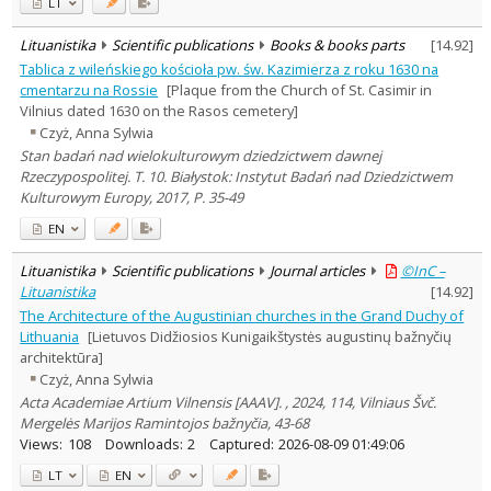
LT
Lituanistika
Scientific publications
Books & books parts
[
14.92
]
Tablica z wileńskiego kościoła pw. św. Kazimierza z roku 1630 na
cmentarzu na Rossie
[Plaque from the Church of St. Casimir in
Vilnius dated 1630 on the Rasos cemetery]
Czyż, Anna Sylwia
Stan badań nad wielokulturowym dziedzictwem dawnej
Rzeczypospolitej. T. 10. Białystok: Instytut Badań nad Dziedzictwem
Kulturowym Europy, 2017, P. 35-49
EN
Lituanistika
Scientific publications
Journal articles
©InC –
Lituanistika
[
14.92
]
The Architecture of the Augustinian churches in the Grand Duchy of
Lithuania
[Lietuvos Didžiosios Kunigaikštystės augustinų bažnyčių
architektūra]
Czyż, Anna Sylwia
Acta Academiae Artium Vilnensis [AAAV]. , 2024, 114, Vilniaus Švč.
Mergelės Marijos Ramintojos bažnyčia, 43-68
Views:
108
Downloads:
2
Captured:
2026-08-09 01:49:06
LT
EN