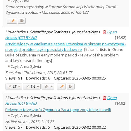
Czyż, Anna
History
18
Samorząd terytorialny w Europie Środkowej i Wschodniej. Toruń:
Documentation. Iinformation
Wydawnictwo Adam Marszałek, 2009, P. 106-122
2
Literary Studies
3
Arts
28
Political sciences
1
Lituanistika
Scientific publications
Journal articles
Open
Theology
2
Access (CC) BY-ND
[
14.92
]
Management
1
Artyści włoscy w Wielkim Księstwie Litewskim w okresie nowożytnym -
Text language
przegląd problematyki i postulaty badawcze
[Italian artists in Grand
Country of publication
Duke of Lithuania in early modern period - review of the problem
and key research findings]
Historical periods
Czyż, Anna Sylwia
Lithuanian place names
Saeculum Christianum , 2013, 20, 61-73
Subject
Views:
91
Downloads:
6
Captured:
2026-08-05 00:00:25
Journal
LT
EN
Lituanistika
Scientific publications
Journal articles
Open
Access (CC) BY-ND
[
14.92
]
Belweder Krzysztofa Zygmunta Paca i jego żony Klary Izabelli
Czyż, Anna Sylwia
Artifex novus , 2017, 1, 10-27
Views:
57
Downloads:
5
Captured:
2026-08-02 00:00:22