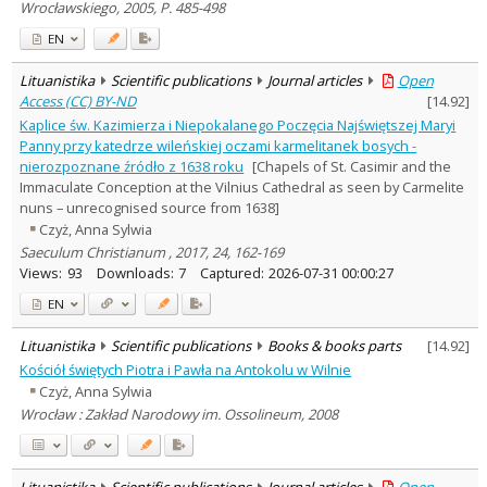
Wrocławskiego, 2005, P. 485-498
EN
Lituanistika
Scientific publications
Journal articles
Open
Access (CC) BY-ND
[
14.92
]
Kaplice św. Kazimierza i Niepokalanego Poczęcia Najświętszej Maryi
Panny przy katedrze wileńskiej oczami karmelitanek bosych -
nierozpoznane źródło z 1638 roku
[Chapels of St. Casimir and the
Immaculate Conception at the Vilnius Cathedral as seen by Carmelite
nuns – unrecognised source from 1638]
Czyż, Anna Sylwia
Saeculum Christianum , 2017, 24, 162-169
Views:
93
Downloads:
7
Captured:
2026-07-31 00:00:27
EN
Lituanistika
Scientific publications
Books & books parts
[
14.92
]
Kościół świętych Piotra i Pawła na Antokolu w Wilnie
Czyż, Anna Sylwia
Wrocław : Zakład Narodowy im. Ossolineum, 2008
Lituanistika
Scientific publications
Journal articles
Open