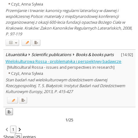
Czyż, Anna Sylwia
Przemijanie i trwanie: kanonicy regularni laterańscy w dawnej i
współczesnej Polsce: materiały z międzynarodowej konferencji
zorganizowanej z okazji 600-lecia fundacji opactwa Bożego Ciała w
Krakowie. Kraków: Zakon Kanoników Regularnych Laterańskich, 2008,
P. 97-119
Lituanistika
Scientific publications
Books & books parts
[
14.92
]
Wielokulturowa Rossa - problematyka i perspektywy badawcze
[Multicultural Rossa - issues and perspectives in research]
Czyż, Anna Sylwia
Stan badań nad wielokulturowym dziedzictwem dawnej
Rzeczypospolitej. T. 5. Białystok: Instytut Badań nad Dziedzictwem
Kulturowym Europy, 2013, P. 415-427
1/25
1
Show
entries