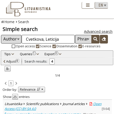
Home
Search
Simple search
Advanced search
Open access
Science
Dissemination
E-resources
Tips
Queries
Export
1
0
Adjusted by criteria
Adjust
Search results:
0
4
0
Year
–
2011
2015
1/4
Refine
:
1
Open access
3
Relevance
Order by:
Scientific publications
4
Document Type
:
Show
entries
Journal articles
4
Lituanistika
Scientific publications
Journal articles
Open
Subject area
:
Access (CC) BY-SA 4.0
[
9.64
]
Education
1