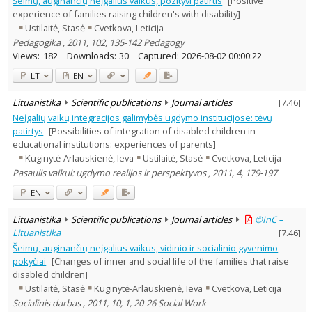
Šeimų, auginančių neįgalius vaikus, pozityvi patirtis
[Positive
Psychology
1
experience of families raising children's with disability]
Sociology
2
Ustilaitė, Stasė
Cvetkova, Leticija
Text language
Pedagogika , 2011, 102, 135-142 Pedagogy
Country of publication
Views:
182
Downloads:
30
Captured:
2026-08-02 00:00:22
Historical periods
LT
EN
Lithuanian place names
Lituanistika
Scientific publications
Journal articles
[
7.46
]
Subject
Neįgalių vaikų integracijos galimybės ugdymo institucijose: tėvų
Journal
patirtys
[Possibilities of integration of disabled children in
educational institutions: experiences of parents]
Kuginytė-Arlauskienė, Ieva
Ustilaitė, Stasė
Cvetkova, Leticija
Pasaulis vaikui: ugdymo realijos ir perspektyvos , 2011, 4, 179-197
EN
Lituanistika
Scientific publications
Journal articles
©InC –
Lituanistika
[
7.46
]
Šeimų, auginančių neįgalius vaikus, vidinio ir socialinio gyvenimo
pokyčiai
[Changes of inner and social life of the families that raise
disabled children]
Ustilaitė, Stasė
Kuginytė-Arlauskienė, Ieva
Cvetkova, Leticija
Socialinis darbas , 2011, 10, 1, 20-26 Social Work