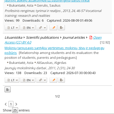
Jaunojo atlikėjo atsakomybė už pasirengimą darbo rinkai
Text language
Bukantaitė, Asta
Gerulis, Saulius
Country of publication
Profesinis rengimas: tyrimai ir realijos , 2013, 24, 46-57 Vocational
training: research and realities
Historical periods
Views:
99
Downloads:
6
Captured:
2026-08-09 01:49:06
Lithuanian place names
LT
EN
Subject
Journal
Lituanistika
Scientific publications
Journal articles
Open
Access (CC) BY 4.0
[
12.92
]
Mokinių tarpusavio santykių vertinimas: mokinių, tėvų ir pedagogų
požiūris
[Relationship among students and its evaluation: the
position of students, parents and pedagogues]
Bukantaitė, Asta
Ališauskas, Algirdas
Jaunųjų mokslininkų darbai , 2011, 2 (31), 24-30
Views:
138
Downloads:
23
Captured:
2026-07-30 00:00:43
LT
EN
1/2
1
Show
entries