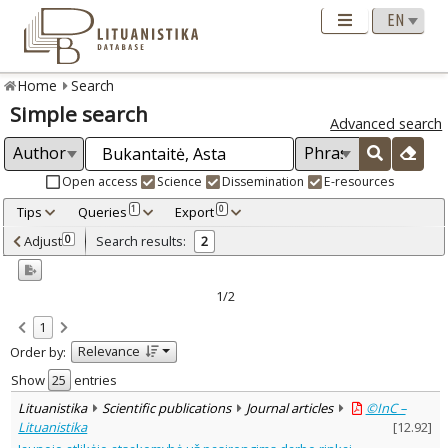
Home
Search
Simple search
Advanced search
Open access
Science
Dissemination
E-resources
Tips
Queries
Export
1
0
Adjusted by criteria
Adjust
Search results:
0
2
0
Year
–
2011
2013
1/2
Refine
:
1
Open access
2
Relevance
Order by:
Scientific publications
2
Document Type
:
Show
entries
Journal articles
2
Lituanistika
Scientific publications
Journal articles
©InC –
Subject area
:
Lituanistika
[
12.92
]
Education
2