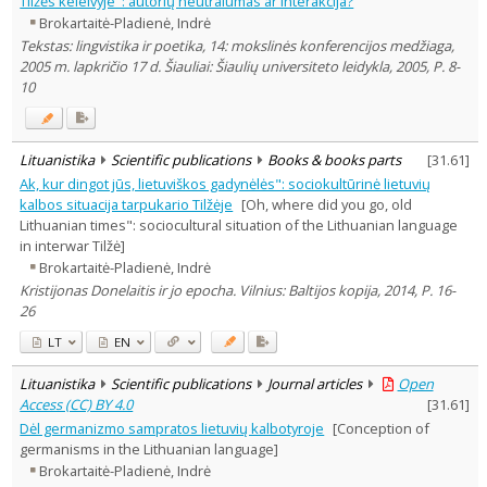
Tilžės keleivyje": autorių neutralumas ar interakcija?
Dissertations
1
Brokartaitė-Pladienė, Indrė
Subject area
:
Tekstas: lingvistika ir poetika, 14: mokslinės konferencijos medžiaga,
Linguistics
15
2005 m. lapkričio 17 d. Šiauliai: Šiaulių universiteto leidykla, 2005, P. 8-
Literary Studies
2
10
Text language
Country of publication
Historical periods
Lituanistika
Scientific publications
Books & books parts
[
31.61
]
Lithuanian place names
Ak, kur dingot jūs, lietuviškos gadynėlės": sociokultūrinė lietuvių
kalbos situacija tarpukario Tilžėje
[Oh, where did you go, old
Subject
Lithuanian times": sociocultural situation of the Lithuanian language
Journal
in interwar Tilžė]
Brokartaitė-Pladienė, Indrė
Kristijonas Donelaitis ir jo epocha. Vilnius: Baltijos kopija, 2014, P. 16-
26
LT
EN
Lituanistika
Scientific publications
Journal articles
Open
Access (CC) BY 4.0
[
31.61
]
Dėl germanizmo sampratos lietuvių kalbotyroje
[Conception of
germanisms in the Lithuanian language]
Brokartaitė-Pladienė, Indrė