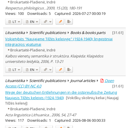
Brokartaitė-Pladienė, Indrė
Respectus philologicus , 2009, 15 (20), 180-191
Views:
100
Downloads:
5
Captured:
2026-07-27 00:00:19
LT
EN
Lituanistika
Scientific publications
Books & books parts
[
31.61
]
Vokietybės "Naujajame Tilžės keleivyje" (1924-1940): lingvistiniai
integracijos ypatumai
Brokartaitė-Pladienė, Indrė
Kalbos vienetų semantika ir struktūra. Klaipėda: Klaipėdos
universiteto leidykla, 2006, P. 13-21
LT
EN
Lituanistika
Scientific publications
Journal articles
Open
Access (CC) BY-NC 4.0
[
31.61
]
Wege der deutschen Entlehnungen in die ostpreußische Zeitung
Naujasis Tilžės keleivis (1924-1940)
[Vokiškų skolinių keliai į Naujajį
Tilžės keleivį]
Brokartaitė-Pladienė, Indrė
Acta linguistica Lithuanica , 2006, 54, 27-47
Views:
117
Downloads:
1
Captured:
2026-08-06 00:00:33