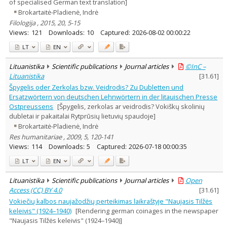
of specialised German text translation]
Brokartaitė-Pladienė, Indrė
Filologija , 2015, 20, 5-15
Views:
121
Downloads:
10
Captured:
2026-08-02 00:00:22
LT
EN
Lituanistika
Scientific publications
Journal articles
©InC –
Lituanistika
[
31.61
]
Špygelis oder Zerkolas bzw. Veidrodis? Zu Dubletten und
Ersatzwörtern von deutschen Lehnwörtern in der litauischen Presse
Ostpreussens
[Špygelis, zerkolas ar veidrodis? Vokiškų skolinių
dubletai ir pakaitalai Rytprūsių lietuvių spaudoje]
Brokartaitė-Pladienė, Indrė
Res humanitariae , 2009, 5, 120-141
Views:
114
Downloads:
5
Captured:
2026-07-18 00:00:35
LT
EN
Lituanistika
Scientific publications
Journal articles
Open
Access (CC) BY 4.0
[
31.61
]
Vokiečių kalbos naujažodžių perteikimas laikraštyje "Naujasis Tilžės
keleivis" (1924–1940)
[Rendering german coinages in the newspaper
"Naujasis Tilžės keleivis" (1924–1940)]