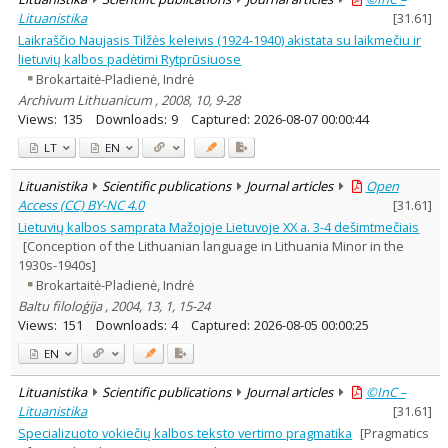
Lituanistika
[
31.61
]
Laikraščio Naujasis Tilžės keleivis (1924-1940) akistata su laikmečiu ir
lietuvių kalbos padėtimi Rytprūsiuose
Brokartaitė-Pladienė, Indrė
Archivum Lithuanicum , 2008, 10, 9-28
Views:
135
Downloads:
9
Captured:
2026-08-07 00:00:44
LT
EN
Lituanistika
Scientific publications
Journal articles
Open
Access (CC) BY-NC 4.0
[
31.61
]
Lietuvių kalbos samprata Mažojoje Lietuvoje XX a. 3-4 dešimtmečiais
[Conception of the Lithuanian language in Lithuania Minor in the
1930s-1940s]
Brokartaitė-Pladienė, Indrė
Baltu filoloģija , 2004, 13, 1, 15-24
Views:
151
Downloads:
4
Captured:
2026-08-05 00:00:25
EN
Lituanistika
Scientific publications
Journal articles
©InC –
Lituanistika
[
31.61
]
Specializuoto vokiečių kalbos teksto vertimo pragmatika
[Pragmatics