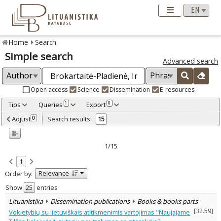
Home
Search
Simple search
Advanced search
Open access
Science
Dissemination
E-resources
Tips
Queries
Export
1
0
Adjusted by criteria
Adjust
Search results:
0
15
0
Year
–
2004
2015
1/15
Refine
:
1
Open access
9
Relevance
Order by:
Scientific publications
13
Dissemination publications
2
Show
entries
Document Type
:
Lituanistika
Dissemination publications
Books & books parts
Books & books parts
4
[
32.59
]
Vokietybių su lietuviškais atitikmenimis vartojimas "Naujajame
Journal articles
10