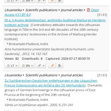
LT
EN
Lituanistika
Scientific publications
Journal articles
Open
Access (CC) BY 4.0
[
31.61
]
XX a. 3-4-uoju dešimtmečiais: amžininkų liudijimai Marburgo Herderio
instituto archyve
[Contradictory attitudes towards the Lithuanian
language in Tilžė in the 3rd and 4th decades of the 20th century:
contemporaries' testimonies in the Archive of Marburg Herder
Institute]
Brokartaitė-Pladienė, Indrė
Acta humanitarica universitatis Saulensis [Acta humanit. univ.
Saulensis]. , 2012, 14, 152-163
Views:
82
Downloads:
8
Captured:
2026-07-27 00:00:19
LT
EN
Lituanistika
Scientific publications
Journal articles
[
31.61
]
Zu Sachbereichen Deutscher entlehnungen in der Litauischen
Presse Ostpreussens am Anfang des 20. Jahrhunderts
[Semantic
groups of German borrowings in the Lithuanian press of East
Prussia at the beginning of the 20th century]
Brokartaitė-Pladienė, Indrė
Vārds un tā pētišanas aspekti , 2005, 9, 231-241