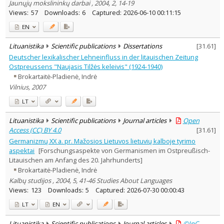
Jaunųjų mokslininkų darbai , 2004, 2, 14-19
Views:
57
Downloads:
6
Captured:
2026-06-10 00:11:15
EN
Lituanistika
Scientific publications
Dissertations
[
31.61
]
Deutscher lexikalischer Lehneinfluss in der litauischen Zeitung
Ostpreussens "Naujasis Tilžės keleivis" (1924-1940)
Brokartaitė-Pladienė, Indrė
Vilnius, 2007
LT
Lituanistika
Scientific publications
Journal articles
Open
Access (CC) BY 4.0
[
31.61
]
Germanizmų XX a. pr. Mažosios Lietuvos lietuvių kalboje tyrimo
aspektai
[Forschungsaspekte von Germanismen im Ostpreußisch-
Litauischen am Anfang des 20. Jahrhunderts]
Brokartaitė-Pladienė, Indrė
Kalbų studijos , 2004, 5, 41-46 Studies About Languages
Views:
123
Downloads:
5
Captured:
2026-07-30 00:00:43
LT
EN
Lituanistika
Scientific publications
Journal articles
©InC –