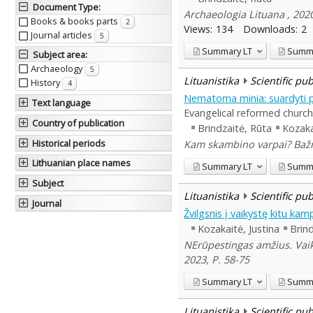
Document Type
:
Archaeologia Lituana , 2020
Books & books parts
2
Views:
134
Downloads:
2
Journal articles
5
Summary
LT
Summ
Subject area
:
Archaeology
5
Lituanistika
Scientific pu
History
4
Nematoma minia: suardyti p
Text language
Evangelical reformed church
Country of publication
Brindzaitė, Rūta
Kozaka
Historical periods
Kam skambino varpai? Bažnyč
Lithuanian place names
Summary
LT
Summ
Subject
Lituanistika
Scientific pu
Journal
Žvilgsnis į vaikystę kitu kam
Kozakaitė, Justina
Brind
NErūpestingas amžius. Vaiky
2023, P. 58-75
Summary
LT
Summ
Lituanistika
Scientific pu