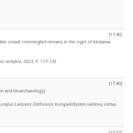
[
17.40
]
sible crowd: commingled remains in the crypt of Kėdainiai
o leidykla, 2023, P. 117-135
[
17.40
]
ren and bioarchaeology]
uziejus Lietuvos Didžiosios Kunigaikštystės valdovų rūmai,
[
15.37
]