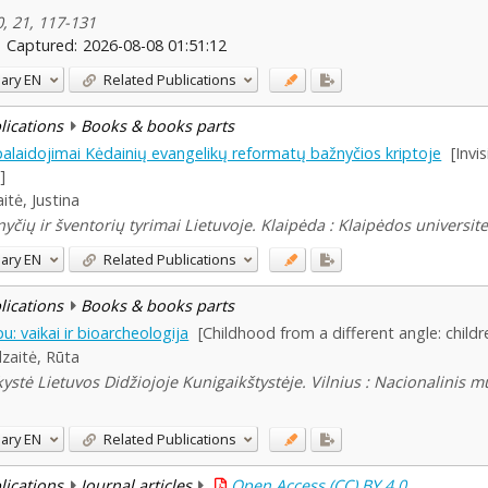
, 21, 117-131
Captured:
2026-08-08 01:51:12
ary
EN
Related Publications
blications
Books & books parts
alaidojimai Kėdainių evangelikų reformatų bažnyčios kriptoje
[Invi
]
itė, Justina
ių ir šventorių tyrimai Lietuvoje. Klaipėda : Klaipėdos universitet
ary
EN
Related Publications
blications
Books & books parts
pu: vaikai ir bioarcheologija
[Childhood from a different angle: child
zaitė, Rūta
stė Lietuvos Didžiojoje Kunigaikštystėje. Vilnius : Nacionalinis m
ary
EN
Related Publications
blications
Journal articles
Open Access (CC) BY 4.0