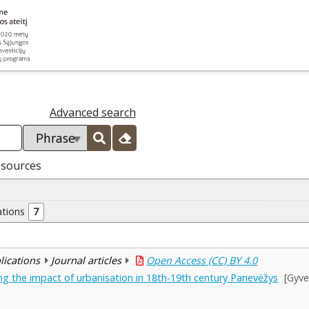
Advanced search
esources
ations
7
blications
Journal articles
Open Access (CC) BY 4.0
ring the impact of urbanisation in 18th-19th century Panevėžys
[Gyve