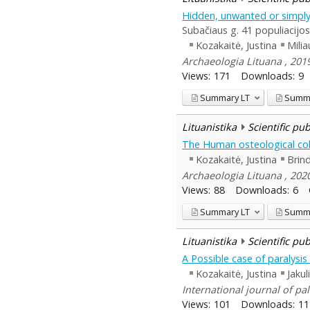
Hidden, unwanted or simply 
Subačiaus g. 41 populiacijos 
Kozakaitė, Justina
Mili
Archaeologia Lituana , 2019
Views:
171
Downloads:
9
Summary
LT
Summ
Lituanistika
Scientific pu
The Human osteological colle
Kozakaitė, Justina
Brind
Archaeologia Lituana , 2020
Views:
88
Downloads:
6
Summary
LT
Summ
Lituanistika
Scientific pu
A Possible case of paralysis 
Kozakaitė, Justina
Jakul
International journal of pa
Views:
101
Downloads:
11