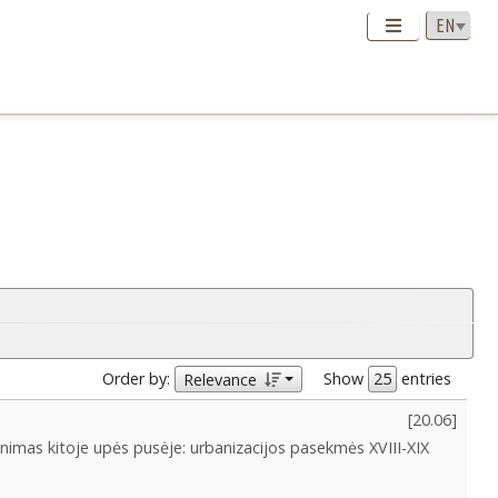
Order by:
Show
entries
Relevance
[
20.06
]
nimas kitoje upės pusėje: urbanizacijos pasekmės XVIII-XIX