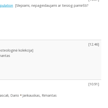
opulation
[Slepiami, nepageidaujami ar tiesiog pamiršti?
[
12.46
]
steologinė kolekcija]
mantas
[
10.91
]
scali, Dario
Jankauskas, Rimantas