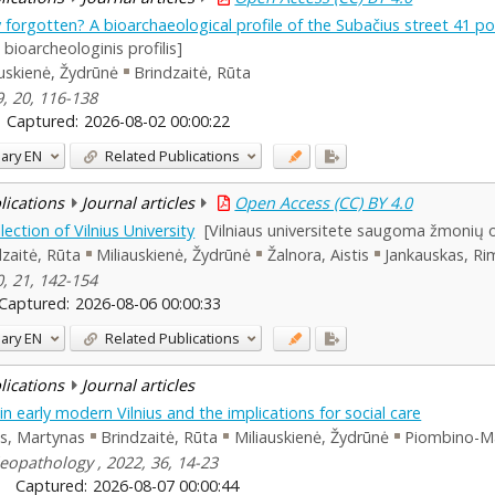
forgotten? A bioarchaeological profile of the Subačius street 41 p
bioarcheologinis profilis]
auskienė, Žydrūnė
Brindzaitė, Rūta
, 20, 116-138
Captured:
2026-08-02 00:00:22
ary
EN
Related Publications
blications
Journal articles
Open Access (CC) BY 4.0
ction of Vilnius University
[Vilniaus universitete saugoma žmonių o
zaitė, Rūta
Miliauskienė, Žydrūnė
Žalnora, Aistis
Jankauskas, Ri
, 21, 142-154
Captured:
2026-08-06 00:00:33
ary
EN
Related Publications
blications
Journal articles
in early modern Vilnius and the implications for social care
is, Martynas
Brindzaitė, Rūta
Miliauskienė, Žydrūnė
Piombino-Ma
leopathology , 2022, 36, 14-23
Captured:
2026-08-07 00:00:44