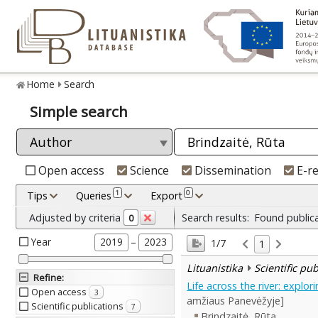
Home
Search
Simple search
Open access
Science
Dissemination
E-r
1
0
Tips
Queries
Export
Adjusted by criteria
Search results:
Found public
0
Year
–
2019
2023
1/7
1
Lituanistika
Scientific pu
Refine
:
Life across the river: explo
Open access
3
amžiaus Panevėžyje]
Scientific publications
7
Brindzaitė, Rūta