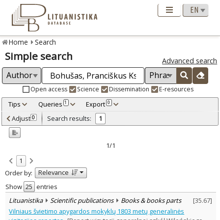
Home
Search
Simple search
Advanced search
Open access
Science
Dissemination
E-resources
Tips
Queries
Export
1
0
Adjusted by criteria
Adjust
Search results:
0
1
0
Year
–
2024
2024
1/1
Refine
:
1
Scientific publications
1
Relevance
Order by:
Document Type
:
Books & books parts
Show
entries
1
Subject area
:
Lituanistika
Scientific publications
Books & books parts
[
35.67
]
History
1
Vilniaus švietimo apygardos mokyklų 1803 metų generalinės
Text language