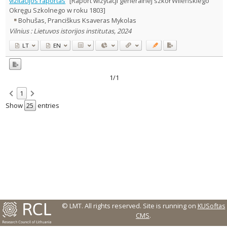
vizitacijos raportas
[Raport wizytacji generalnej szkół Wileńskiego
Okręgu Szkolnego w roku 1803]
Country of publication
Bohušas, Pranciškus Ksaveras Mykolas
Historical periods
Vilnius : Lietuvos istorijos institutas, 2024
Lithuanian place names
LT
EN
Subject
Journal
1/1
1
Show
entries
© LMT. All rights reserved.
Site is running on
KUSoftas
CMS
.