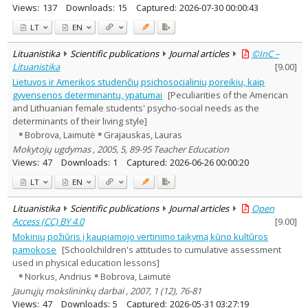
Views:
137
Downloads:
15
Captured:
2026-07-30 00:00:43
LT
EN
Lituanistika
Scientific publications
Journal articles
©InC –
Lituanistika
[
9.00
]
Lietuvos ir Amerikos studenčių psichosocialinių poreikių, kaip
gyvensenos determinantų, ypatumai
[Peculiarities of the American
and Lithuanian female students' psycho-social needs as the
determinants of their living style]
Bobrova, Laimutė
Grajauskas, Lauras
Mokytojų ugdymas , 2005, 5, 89-95 Teacher Education
Views:
47
Downloads:
1
Captured:
2026-06-26 00:00:20
LT
EN
Lituanistika
Scientific publications
Journal articles
Open
Access (CC) BY 4.0
[
9.00
]
Mokinių požiūris į kaupiamojo vertinimo taikymą kūno kultūros
pamokose
[Schoolchildren's attitudes to cumulative assessment
used in physical education lessons]
Norkus, Andrius
Bobrova, Laimutė
Jaunųjų mokslininkų darbai , 2007, 1 (12), 76-81
Views:
47
Downloads:
5
Captured:
2026-05-31 03:27:19