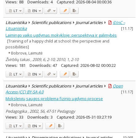
Views:
88
Downloads:
4
Captured:
2026-08-04 00:00:36
LT
EN
Lituanistika
Scientific publications
Journal articles
©InC –
Lituanistika
[
11.17
]
Laimingo vaiko ugdymas mokykloje: perspektyva ir galimybės
[Training of a happy child at school: the perspective and
possibilities]
Bobrova, Laimutė
Žvirblių takas , 2009, 6, 2-10; 2010, 1, 2-10
Views:
181
Downloads:
47
Captured:
2026-08-02 00:00:22
LT
EN
Lituanistika
Scientific publications
Journal articles
Open
Access (CC) BY-SA 4.0
[
11.17
]
Moksleivių saugos problema fizinio ugdymo procese
Bobrova, Laimutė
Pedagogika , 2002, 56, 47-51 Pedagogy
Views:
33
Downloads:
3
Captured:
2026-05-31 03:27:19
LT
EN
Lituanistika
Dissemination publications
Journal articles
[
9.99
]