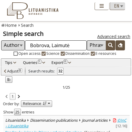
Home
Search
Simple search
Advanced search
Open access
Science
Dissemination
E-resources
Tips
Queries
Export
1
0
Adjusted by criteria
Adjust
Search results:
0
32
0
Year
–
2001
2016
1/25
Refine
:
1
Open access
27
Relevance
Order by:
Scientific publications
28
Dissemination publications
4
Show
entries
Document Type
:
Lituanistika
Dissemination publications
Journal articles
©InC
Books & books parts
3
– Lituanistika
[
12.16
]
Journal articles
29