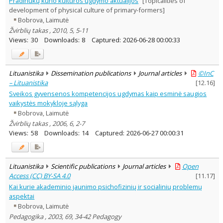
Pradinukų kūno kultūros ugdymo aktualijos
[Topicalities of
Subject area
:
development of physical culture of primary-formers]
Education
31
Bobrova, Laimutė
Linguistics
1
Žvirblių takas , 2010, 5, 5-11
Documentation. Iinformation
Views:
30
Downloads:
8
Captured:
2026-06-28 00:00:33
1
Psychology
5
Sociology
7
Management
2
Lituanistika
Dissemination publications
Journal articles
©InC
Text language
– Lituanistika
[
12.16
]
Country of publication
Sveikos gyvensenos kompetencijos ugdymas kaip esminė saugios
vaikystės mokykloje sąlyga
Historical periods
Bobrova, Laimutė
Lithuanian place names
Žvirblių takas , 2006, 6, 2-7
Subject
Views:
58
Downloads:
14
Captured:
2026-06-27 00:00:31
Journal
Lituanistika
Scientific publications
Journal articles
Open
Access (CC) BY-SA 4.0
[
11.17
]
Kai kurie akademinio jaunimo psichofizinių ir socialinių problemų
aspektai
Bobrova, Laimutė
Pedagogika , 2003, 69, 34-42 Pedagogy