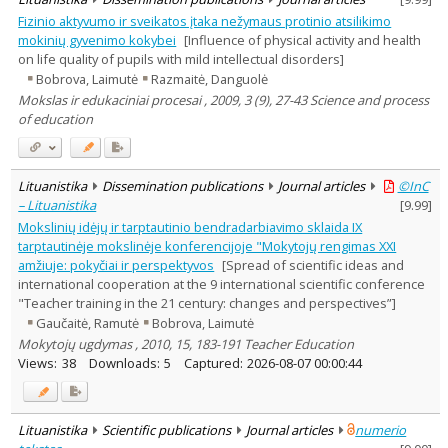
Fizinio aktyvumo ir sveikatos įtaka nežymaus protinio atsilikimo
mokinių gyvenimo kokybei
[Influence of physical activity and health
on life quality of pupils with mild intellectual disorders]
Bobrova, Laimutė
Razmaitė, Danguolė
Mokslas ir edukaciniai procesai , 2009, 3 (9), 27-43 Science and process
of education
Lituanistika
Dissemination publications
Journal articles
©InC
– Lituanistika
[
9.99
]
Mokslinių idėjų ir tarptautinio bendradarbiavimo sklaida IX
tarptautinėje mokslinėje konferencijoje "Mokytojų rengimas XXI
amžiuje: pokyčiai ir perspektyvos
[Spread of scientific ideas and
international cooperation at the 9 international scientific conference
"Teacher training in the 21 century: changes and perspectives”]
Gaučaitė, Ramutė
Bobrova, Laimutė
Mokytojų ugdymas , 2010, 15, 183-191 Teacher Education
Views:
38
Downloads:
5
Captured:
2026-08-07 00:00:44
Lituanistika
Scientific publications
Journal articles
numerio