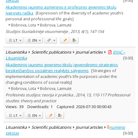
tekstas
[
9.00
]
Akademinio jaunimo asmeninio ir profesinio gyvenimo tikslų
įvairovės raiška
[Expression of the diversity of academic youth’s
personal and professional life goals]
Bobrova, Lota
Bobrova, Laimutė
Studijos šiuolaikinėje visuomenėje , 2013, 4(1), 147-154
LT
EN
Lituanistika
Scientific publications
Journal articles
©InC –
Lituanistika
[
9.00
]
Akademinio jaunimo gyvenimo tikslų įgyvendinimo strategijos
besikeičiančios socialinės realybės sąlygomis
[Strategies of
implementation of academic youth’s life purposes under the
changing conditions of social reality]
Bobrova, Lota
Bobrova, Laimutė
Profesinės studijos: teorija ir praktika , 2014, 13, 110-117 Professional
studies: theory and practice
Views:
39
Downloads:
1
Captured:
2026-07-30 00:00:43
LT
EN
Lituanistika
Scientific publications
Journal articles
numerio
tekstas
[
9.00
]