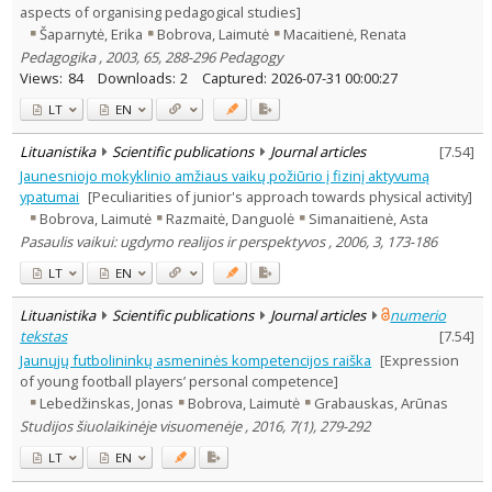
aspects of organising pedagogical studies]
Šaparnytė, Erika
Bobrova, Laimutė
Macaitienė, Renata
Pedagogika , 2003, 65, 288-296 Pedagogy
Views:
84
Downloads:
2
Captured:
2026-07-31 00:00:27
LT
EN
Lituanistika
Scientific publications
Journal articles
[
7.54
]
Jaunesniojo mokyklinio amžiaus vaikų požiūrio į fizinį aktyvumą
ypatumai
[Peculiarities of junior's approach towards physical activity]
Bobrova, Laimutė
Razmaitė, Danguolė
Simanaitienė, Asta
Pasaulis vaikui: ugdymo realijos ir perspektyvos , 2006, 3, 173-186
LT
EN
Lituanistika
Scientific publications
Journal articles
numerio
tekstas
[
7.54
]
Jaunųjų futbolininkų asmeninės kompetencijos raiška
[Expression
of young football players’ personal competence]
Lebedžinskas, Jonas
Bobrova, Laimutė
Grabauskas, Arūnas
Studijos šiuolaikinėje visuomenėje , 2016, 7(1), 279-292
LT
EN