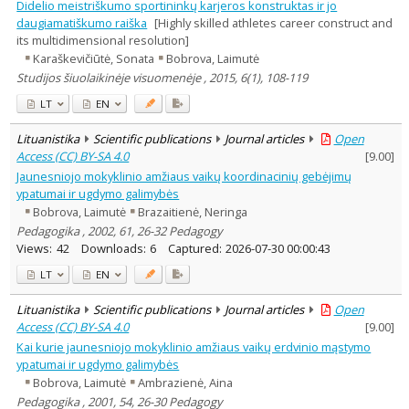
Didelio meistriškumo sportininkų karjeros konstruktas ir jo
daugiamatiškumo raiška
[Highly skilled athletes career construct and
its multidimensional resolution]
Karaškevičiūtė, Sonata
Bobrova, Laimutė
Studijos šiuolaikinėje visuomenėje , 2015, 6(1), 108-119
LT
EN
Lituanistika
Scientific publications
Journal articles
Open
Access (CC) BY-SA 4.0
[
9.00
]
Jaunesniojo mokyklinio amžiaus vaikų koordinacinių gebėjimų
ypatumai ir ugdymo galimybės
Bobrova, Laimutė
Brazaitienė, Neringa
Pedagogika , 2002, 61, 26-32 Pedagogy
Views:
42
Downloads:
6
Captured:
2026-07-30 00:00:43
LT
EN
Lituanistika
Scientific publications
Journal articles
Open
Access (CC) BY-SA 4.0
[
9.00
]
Kai kurie jaunesniojo mokyklinio amžiaus vaikų erdvinio mąstymo
ypatumai ir ugdymo galimybės
Bobrova, Laimutė
Ambrazienė, Aina
Pedagogika , 2001, 54, 26-30 Pedagogy