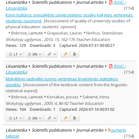
Lituanistika
Scientific publications
Journal articles
©InC –
Lituanistika
[
7.54
]
Kūno kultūros specialybės universitetinių studijų kokybės vertinimas:
studentų nuomonė
[Assessment of quality of university studies of
physical education: students' opinion]
Bobrova, Laimutė
Grajauskas, Lauras
Norkus, Stanislovas
Mokytojų ugdymas , 2010, 15, 162-176 Teacher Education
Views:
129
Downloads:
3
Captured:
2026-07-31 00:00:27
LT
EN
Lituanistika
Scientific publications
Journal articles
©InC –
Lituanistika
[
7.54
]
Mokyklinio vadovėlio turinio vertinimas lingvistinės statistikos
aspektu
[Assessment of the textbook content from the linguistic-
statistical aspect]
Bobrova, Laimutė
Korsakas, Juozas
Sabienė, Irena
Mokytojų ugdymas , 2005, 4, 86-92 Teacher Education
Views:
104
Downloads:
1
Captured:
2026-07-16 00:01:02
LT
EN
Lituanistika
Scientific publications
Journal articles
numerio
tekstas
[
7.54
]