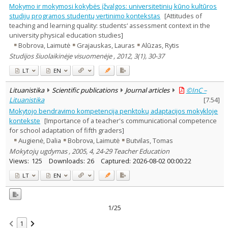
Mokymo ir mokymosi kokybės įžvalgos: universitetinių kūno kultūros
studijų programos studentų vertinimo kontekstas
[Attitudes of
teaching and learning quality: students‘ assessment context in the
university physical education studies]
Bobrova, Laimutė
Grajauskas, Lauras
Alūzas, Rytis
Studijos šiuolaikinėje visuomenėje , 2012, 3(1), 30-37
LT
EN
Lituanistika
Scientific publications
Journal articles
©InC –
Lituanistika
[
7.54
]
Mokytojo bendravimo kompetencija penktokų adaptacijos mokykloje
kontekste
[Importance of a teacher's communicational competence
for school adaptation of fifth graders]
Augienė, Dalia
Bobrova, Laimutė
Butvilas, Tomas
Mokytojų ugdymas , 2005, 4, 24-29 Teacher Education
Views:
125
Downloads:
26
Captured:
2026-08-02 00:00:22
LT
EN
1/25
1