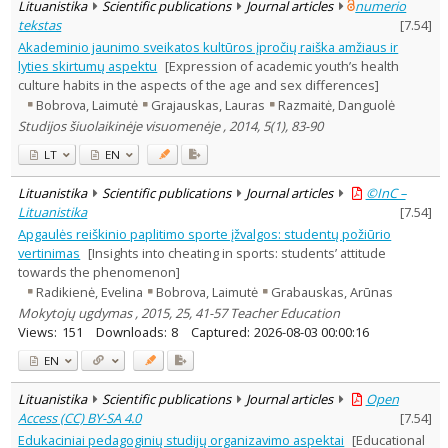
Lituanistika
Scientific publications
Journal articles
numerio
tekstas
[
7.54
]
Akademinio jaunimo sveikatos kultūros įpročių raiška amžiaus ir
lyties skirtumų aspektu
[Expression of academic youth’s health
culture habits in the aspects of the age and sex differences]
Bobrova, Laimutė
Grajauskas, Lauras
Razmaitė, Danguolė
Studijos šiuolaikinėje visuomenėje , 2014, 5(1), 83-90
LT
EN
Lituanistika
Scientific publications
Journal articles
©InC –
Lituanistika
[
7.54
]
Apgaulės reiškinio paplitimo sporte įžvalgos: studentų požiūrio
vertinimas
[Insights into cheating in sports: students’ attitude
towards the phenomenon]
Radikienė, Evelina
Bobrova, Laimutė
Grabauskas, Arūnas
Mokytojų ugdymas , 2015, 25, 41-57 Teacher Education
Views:
151
Downloads:
8
Captured:
2026-08-03 00:00:16
EN
Lituanistika
Scientific publications
Journal articles
Open
Access (CC) BY-SA 4.0
[
7.54
]
Edukaciniai pedagoginių studijų organizavimo aspektai
[Educational