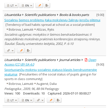
LT
EN
Lituanistika
Scientific publications
Books & books parts
[
9.00
]
Socialinių šeimos problemų įtaka moksleivių žalingų įpročių plitimui
[Tendency of bad habits spread at school as a social problem]
Bobrova, Laimutė
Alūzas, Rytis
Socialinis ugdymas: mokyklos ir šeimos bendradarbiavimas: II
respublikinės mokslinės praktinės konferencijos straipsnių rinkinys.
Šiauliai: Šiaulių universiteto leidykla, 2002, P. 6-10
Lituanistika
Scientific publications
Journal articles
Open
Access (CC) BY-SA 4.0
[
9.00
]
Sportuojančių mokinių socialinio statuso klasės bendruomenėje
ypatumai
[Peculiarities of the social status of pupils going in for
sports in class community]
Bobrova, Laimutė
Augienė, Dalia
Pedagogika , 2009, 96, 88-94 Pedagogy
Views:
100
Downloads:
10
Captured:
2026-07-31 00:00:27
LT
EN