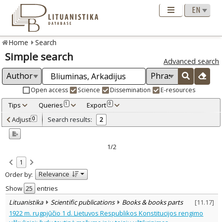
Home
Search
Simple search
Advanced search
Open access
Science
Dissemination
E-resources
Tips
Queries
Export
1
0
Adjusted by criteria
Adjust
Search results:
0
2
0
Year
–
2003
2003
1/2
Refine
:
1
Scientific publications
2
Relevance
Order by:
Document Type
:
Books & books parts
Show
entries
2
Subject area
:
Lituanistika
Scientific publications
Books & books parts
[
11.17
]
History
2
1922 m. rugpjūčio 1 d. Lietuvos Respublikos Konstitucijos rengimo
Law
2