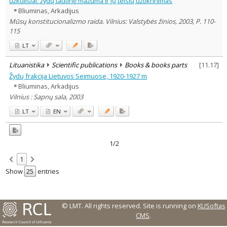
užkulisiai: žydų tautinė mažuma ir jų teisių užtikrinimas
Text language
Bliuminas, Arkadijus
Country of publication
Mūsų konstitucionalizmo raida. Vilnius: Valstybės žinios, 2003, P. 110-
115
Historical periods
LT
Lithuanian place names
Subject
Lituanistika
Scientific publications
Books & books parts
[
11.17
]
Journal
Žydų frakcija Lietuvos Seimuose, 1920-1927 m
Bliuminas, Arkadijus
Vilnius : Sapnų sala, 2003
LT
EN
1/2
1
Show
entries
© LMT. All rights reserved.
Site is running on
KUSoftas
CMS
.