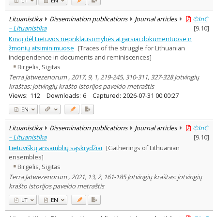
LT
EN
Lituanistika
Dissemination publications
Journal articles
©InC
– Lituanistika
[
9.10
]
Kovų dėl Lietuvos nepriklausomybės atgarsiai dokumentuose ir
žmonių atsiminimuose
[Traces of the struggle for Lithuanian
independence in documents and reminiscences]
Birgelis, Sigitas
Terra Jatwezenorum , 2017, 9, 1, 219-245, 310-311, 327-328 Jotvingių
kraštas: jotvingių krašto istorijos paveldo metraštis
Views:
112
Downloads:
6
Captured:
2026-07-31 00:00:27
EN
Lituanistika
Dissemination publications
Journal articles
©InC
– Lituanistika
[
9.10
]
Lietuviškų ansamblių sąskrydžiai
[Gatherings of Lithuanian
ensembles]
Birgelis, Sigitas
Terra Jatwezenorum , 2021, 13, 2, 161-185 Jotvingių kraštas: jotvingių
krašto istorijos paveldo metraštis
LT
EN