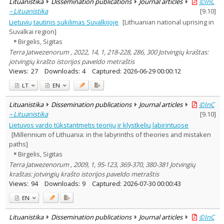
Lituanistika
Dissemination publications
Journal articles
©InC
– Lituanistika
[
9.10
]
Lietuvių tautinis sukilimas Suvalkijoje
[Lithuanian national uprising in
Suvalkai region]
Birgelis, Sigitas
Terra Jatwezenorum , 2022, 14, 1, 218-228, 286, 300 Jotvingių kraštas:
jotvingių krašto istorijos paveldo metraštis
Views:
27
Downloads:
4
Captured:
2026-06-29 00:00:12
LT
EN
Lituanistika
Dissemination publications
Journal articles
©InC
– Lituanistika
[
9.10
]
Lietuvos vardo tūkstantmetis teorijų ir klystkelių labirintuose
[Millennium of Lithuania: in the labyrinths of theories and mistaken
paths]
Birgelis, Sigitas
Terra Jatwezenorum , 2009, 1, 95-123, 369-370, 380-381 Jotvingių
kraštas: jotvingių krašto istorijos paveldo metraštis
Views:
94
Downloads:
9
Captured:
2026-07-30 00:00:43
EN
Lituanistika
Dissemination publications
Journal articles
©InC