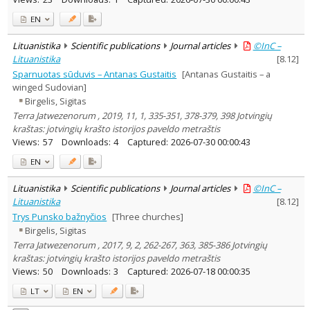
EN
Lituanistika
Scientific publications
Journal articles
©InC –
Lituanistika
[
8.12
]
Sparnuotas sūduvis – Antanas Gustaitis
[Antanas Gustaitis – a
winged Sudovian]
Birgelis, Sigitas
Terra Jatwezenorum , 2019, 11, 1, 335-351, 378-379, 398 Jotvingių
kraštas: jotvingių krašto istorijos paveldo metraštis
Views:
57
Downloads:
4
Captured:
2026-07-30 00:00:43
EN
Lituanistika
Scientific publications
Journal articles
©InC –
Lituanistika
[
8.12
]
Trys Punsko bažnyčios
[Three churches]
Birgelis, Sigitas
Terra Jatwezenorum , 2017, 9, 2, 262-267, 363, 385-386 Jotvingių
kraštas: jotvingių krašto istorijos paveldo metraštis
Views:
50
Downloads:
3
Captured:
2026-07-18 00:00:35
LT
EN