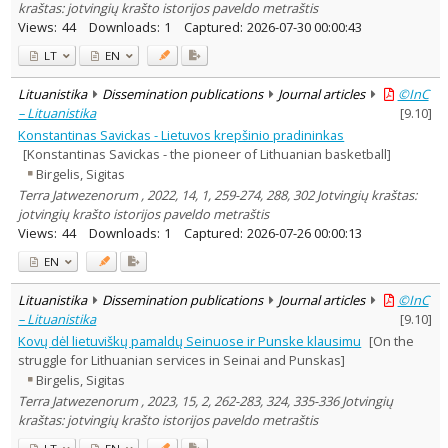
kraštas: jotvingių krašto istorijos paveldo metraštis
Views:
44
Downloads:
1
Captured:
2026-07-30 00:00:43
LT
EN
Lituanistika
Dissemination publications
Journal articles
©InC
– Lituanistika
[
9.10
]
Konstantinas Savickas - Lietuvos krepšinio pradininkas
[Konstantinas Savickas - the pioneer of Lithuanian basketball]
Birgelis, Sigitas
Terra Jatwezenorum , 2022, 14, 1, 259-274, 288, 302 Jotvingių kraštas:
jotvingių krašto istorijos paveldo metraštis
Views:
44
Downloads:
1
Captured:
2026-07-26 00:00:13
EN
Lituanistika
Dissemination publications
Journal articles
©InC
– Lituanistika
[
9.10
]
Kovų dėl lietuviškų pamaldų Seinuose ir Punske klausimu
[On the
struggle for Lithuanian services in Seinai and Punskas]
Birgelis, Sigitas
Terra Jatwezenorum , 2023, 15, 2, 262-283, 324, 335-336 Jotvingių
kraštas: jotvingių krašto istorijos paveldo metraštis