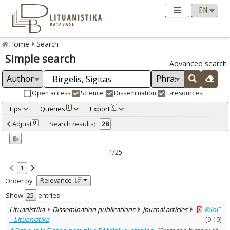
Home
Search
Simple search
Advanced search
Open access
Science
Dissemination
E-resources
Tips
Queries
Export
1
0
Adjusted by criteria
Adjust
Search results:
0
28
0
Year
–
2009
2023
1/25
Refine
:
1
Open access
27
Relevance
Order by:
Scientific publications
10
Dissemination publications
18
Show
entries
Document Type
:
Lituanistika
Dissemination publications
Journal articles
©InC
Books & books parts
1
– Lituanistika
[
9.10
]
Journal articles
27