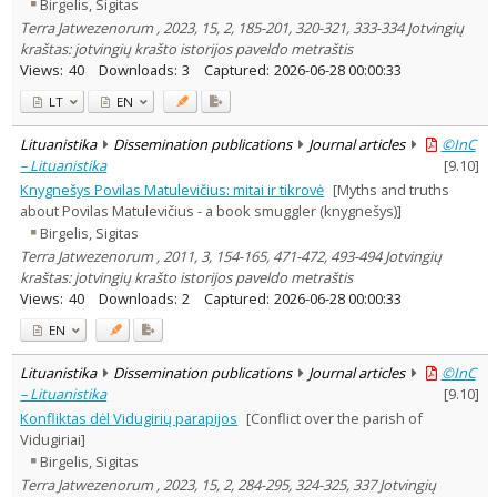
Birgelis, Sigitas
Terra Jatwezenorum , 2023, 15, 2, 185-201, 320-321, 333-334 Jotvingių
kraštas: jotvingių krašto istorijos paveldo metraštis
Views:
40
Downloads:
3
Captured:
2026-06-28 00:00:33
LT
EN
Lituanistika
Dissemination publications
Journal articles
©InC
– Lituanistika
[
9.10
]
Knygnešys Povilas Matulevičius: mitai ir tikrovė
[Myths and truths
about Povilas Matulevičius - a book smuggler (knygnešys)]
Birgelis, Sigitas
Terra Jatwezenorum , 2011, 3, 154-165, 471-472, 493-494 Jotvingių
kraštas: jotvingių krašto istorijos paveldo metraštis
Views:
40
Downloads:
2
Captured:
2026-06-28 00:00:33
EN
Lituanistika
Dissemination publications
Journal articles
©InC
– Lituanistika
[
9.10
]
Konfliktas dėl Vidugirių parapijos
[Conflict over the parish of
Vidugiriai]
Birgelis, Sigitas
Terra Jatwezenorum , 2023, 15, 2, 284-295, 324-325, 337 Jotvingių