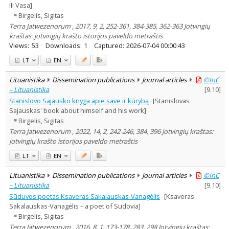
III Vasa]
Birgelis, Sigitas
Terra Jatwezenorum , 2017, 9, 2, 252-361, 384-385, 362-363 Jotvingių
kraštas: jotvingių krašto istorijos paveldo metraštis
Views:
53
Downloads:
1
Captured:
2026-07-04 00:00:43
LT
EN
Lituanistika
Dissemination publications
Journal articles
©InC
– Lituanistika
[
9.10
]
Stanislovo Sajausko knyga apie save ir kūrybą
[Stanislovas
Sajauskas' book about himself and his work]
Birgelis, Sigitas
Terra Jatwezenorum , 2022, 14, 2, 242-246, 384, 396 Jotvingių kraštas:
jotvingių krašto istorijos paveldo metraštis
LT
EN
Lituanistika
Dissemination publications
Journal articles
©InC
– Lituanistika
[
9.10
]
Sūduvos poetas Ksaveras Sakalauskas-Vanagėlis
[Ksaveras
Sakalauskas-Vanagėlis – a poet of Sudovia]
Birgelis, Sigitas
Terra Jatwezenorum , 2016, 8, 1, 173-178, 283, 298 Jotvingių kraštas: