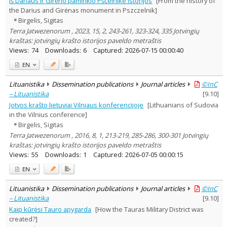
Iš Dariaus ir Girėno paminklo Pščelnike istorijos
[From the history of
Subject area
:
the Darius and Girėnas monument in Pszczelnik]
Ethnology
1
Birgelis, Sigitas
History
27
Terra Jatwezenorum , 2023, 15, 2, 243-261, 323-324, 335 Jotvingių
Literary Studies
1
kraštas: jotvingių krašto istorijos paveldo metraštis
Arts
2
Views:
74
Downloads:
6
Captured:
2026-07-15 00:00:40
Theology
3
Text language
EN
Country of publication
Lituanistika
Dissemination publications
Journal articles
©InC
Historical periods
– Lituanistika
[
9.10
]
Lithuanian place names
Jotvos krašto lietuviai Vilniaus konferencijoje
[Lithuanians of Sudovia
Subject
in the Vilnius conference]
Birgelis, Sigitas
Journal
Terra Jatwezenorum , 2016, 8, 1, 213-219, 285-286, 300-301 Jotvingių
kraštas: jotvingių krašto istorijos paveldo metraštis
Views:
55
Downloads:
1
Captured:
2026-07-05 00:00:15
EN
Lituanistika
Dissemination publications
Journal articles
©InC
– Lituanistika
[
9.10
]
Kaip kūrėsi Tauro apygarda
[How the Tauras Military District was
created?]