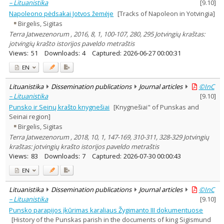
– Lituanistika
[
9.10
]
Napoleono pėdsakai Jotvos žemėje
[Tracks of Napoleon in Yotvingia]
Birgelis, Sigitas
Terra Jatwezenorum , 2016, 8, 1, 100-107, 280, 295 Jotvingių kraštas:
jotvingių krašto istorijos paveldo metraštis
Views:
51
Downloads:
4
Captured:
2026-06-27 00:00:31
EN
Lituanistika
Dissemination publications
Journal articles
©InC
– Lituanistika
[
9.10
]
Punsko ir Seinų krašto knygnešiai
[Knygnešiai" of Punskas and
Seinai region]
Birgelis, Sigitas
Terra Jatwezenorum , 2018, 10, 1, 147-169, 310-311, 328-329 Jotvingių
kraštas: jotvingių krašto istorijos paveldo metraštis
Views:
83
Downloads:
7
Captured:
2026-07-30 00:00:43
EN
Lituanistika
Dissemination publications
Journal articles
©InC
– Lituanistika
[
9.10
]
Punsko parapijos įkūrimas karaliaus Žygimanto III dokumentuose
[History of the Punskas parish in the documents of king Sigismund