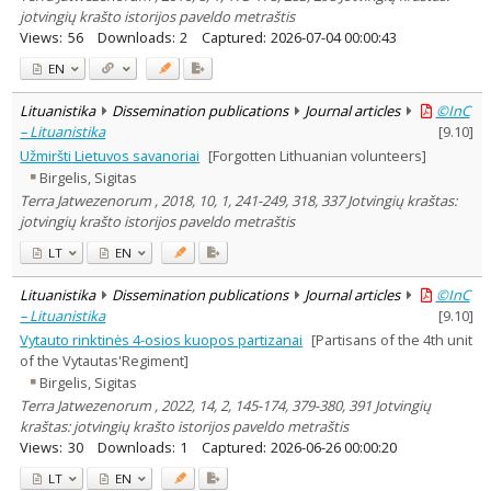
jotvingių krašto istorijos paveldo metraštis
Views:
56
Downloads:
2
Captured:
2026-07-04 00:00:43
EN
Lituanistika
Dissemination publications
Journal articles
©InC
– Lituanistika
[
9.10
]
Užmiršti Lietuvos savanoriai
[Forgotten Lithuanian volunteers]
Birgelis, Sigitas
Terra Jatwezenorum , 2018, 10, 1, 241-249, 318, 337 Jotvingių kraštas:
jotvingių krašto istorijos paveldo metraštis
LT
EN
Lituanistika
Dissemination publications
Journal articles
©InC
– Lituanistika
[
9.10
]
Vytauto rinktinės 4-osios kuopos partizanai
[Partisans of the 4th unit
of the Vytautas'Regiment]
Birgelis, Sigitas
Terra Jatwezenorum , 2022, 14, 2, 145-174, 379-380, 391 Jotvingių
kraštas: jotvingių krašto istorijos paveldo metraštis
Views:
30
Downloads:
1
Captured:
2026-06-26 00:00:20
LT
EN