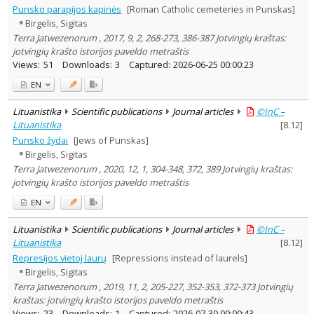
Punsko parapijos kapinės
[Roman Catholic cemeteries in Punskas]
Birgelis, Sigitas
Terra Jatwezenorum , 2017, 9, 2, 268-273, 386-387 Jotvingių kraštas:
jotvingių krašto istorijos paveldo metraštis
Views:
51
Downloads:
3
Captured:
2026-06-25 00:00:23
EN
Lituanistika
Scientific publications
Journal articles
©InC –
Lituanistika
[
8.12
]
Punsko žydai
[Jews of Punskas]
Birgelis, Sigitas
Terra Jatwezenorum , 2020, 12, 1, 304-348, 372, 389 Jotvingių kraštas:
jotvingių krašto istorijos paveldo metraštis
EN
Lituanistika
Scientific publications
Journal articles
©InC –
Lituanistika
[
8.12
]
Represijos vietoj laurų
[Repressions instead of laurels]
Birgelis, Sigitas
Terra Jatwezenorum , 2019, 11, 2, 205-227, 352-353, 372-373 Jotvingių
kraštas: jotvingių krašto istorijos paveldo metraštis
Views:
23
Downloads:
1
Captured:
2026-07-30 00:00:43