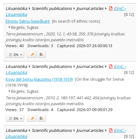
Lituanistika
Scientific publications
Journal articles
©InC –
Lituanistika
[
8.12
]
Etninių šaknų beieškant
[In search of ethnic roots]
Birgelis, Sigitas
Terra Jatwezenorum , 2020, 12, 1, 43-58, 359, 376 Jotvingių kraštas:
jotvingių krašto istorijos paveldo metraštis
Views:
40
Downloads:
3
Captured:
2026-07-26 00:00:13
EN
Lituanistika
Scientific publications
Journal articles
©InC –
Lituanistika
[
8.12
]
Kovų dėl Seinų klausimu (1918-1919)
[On the struggle for Seinai
(1918-1919)]
Birgelis, Sigitas
Terra Jatwezenorum , 2010, 2, 180-197, 441-442, 454 Jotvingių kraštas:
jotvingių krašto istorijos paveldo metraštis
Views:
37
Downloads:
4
Captured:
2026-07-09 00:01:29
EN
Lituanistika
Scientific publications
Journal articles
©InC –
Lituanistika
[
8.12
]