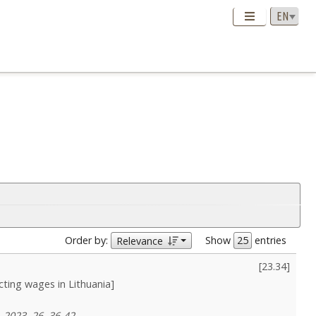
Order by:
Show
entries
Relevance
[
23.34
]
cting wages in Lithuania]
 2023, 26, 36-42