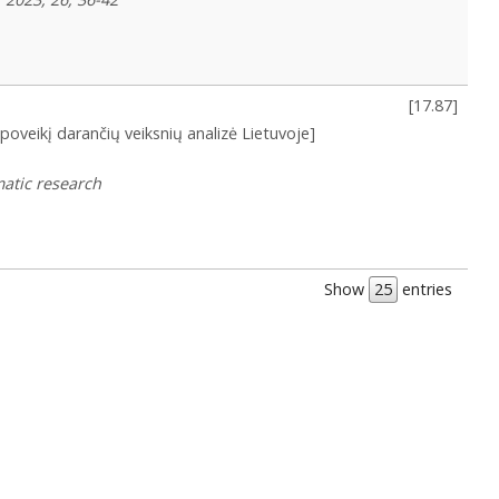
[
17.87
]
poveikį darančių veiksnių analizė Lietuvoje]
matic research
Show
entries