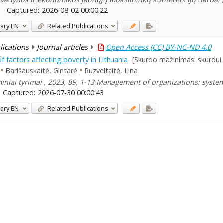
Captured:
2026-08-02 00:00:22
ary
EN
Related Publications
blications
Journal articles
Open Access (CC) BY-NC-ND 4.0
of factors affecting poverty in Lithuania
[Skurdo mažinimas: skurdui 
Barišauskaitė, Gintarė
Ruzveltaitė, Lina
iniai tyrimai , 2023, 89, 1-13 Management of organizations: syste
Captured:
2026-07-30 00:00:43
ary
EN
Related Publications