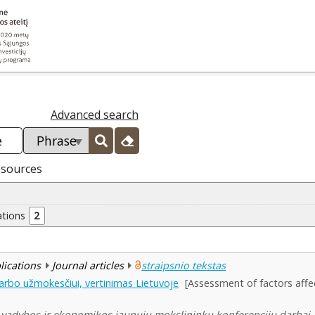
Advanced search
esources
ations
2
blications
Journal articles
straipsnio tekstas
darbo užmokesčiui, vertinimas Lietuvoje
[Assessment of factors affe
vadybos ir ekonomikos jaunųjų mokslininkų konferencijų darbai ,