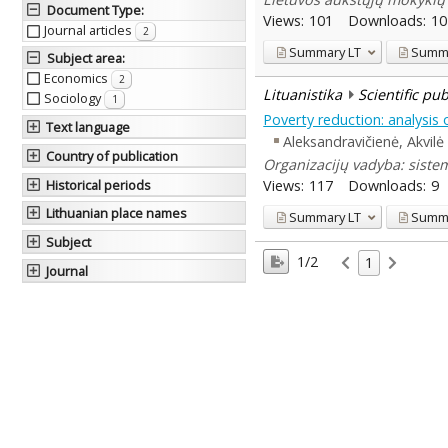
Document Type
:
Views:
101
Downloads:
10
Journal articles
2
Summary
LT
Summ
Subject area
:
Economics
2
Lituanistika
Scientific pu
Sociology
1
Poverty reduction: analysis 
Text language
Aleksandravičienė, Akvilė
Country of publication
Organizacijų vadyba: sistem
Views:
117
Downloads:
9
Historical periods
Lithuanian place names
Summary
LT
Summ
Subject
1/2
1
Journal