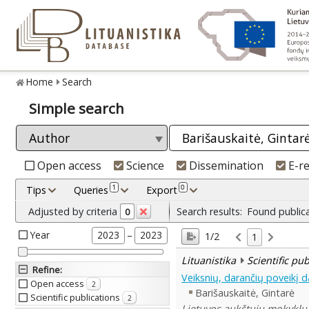
Home
Search
Simple search
Open access
Science
Dissemination
E-r
1
0
Tips
Queries
Export
Adjusted by criteria
Search results:
Found public
0
Year
–
2023
2023
1/2
1
Lituanistika
Scientific pu
Refine
:
Veiksnių, darančių poveikį 
Open access
2
Barišauskaitė, Gintarė
Scientific publications
2
Lietuvos aukštųjų mokyklų 