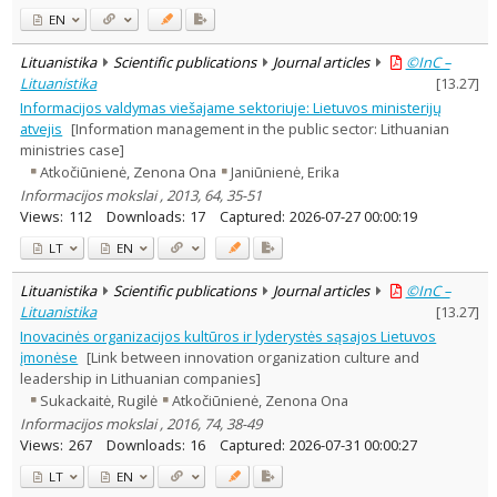
EN
Lituanistika
Scientific publications
Journal articles
©InC –
Lituanistika
[
13.27
]
Informacijos valdymas viešajame sektoriuje: Lietuvos ministerijų
atvejis
[Information management in the public sector: Lithuanian
ministries case]
Atkočiūnienė, Zenona Ona
Janiūnienė, Erika
Informacijos mokslai , 2013, 64, 35-51
Views:
112
Downloads:
17
Captured:
2026-07-27 00:00:19
LT
EN
Lituanistika
Scientific publications
Journal articles
©InC –
Lituanistika
[
13.27
]
Inovacinės organizacijos kultūros ir lyderystės sąsajos Lietuvos
įmonėse
[Link between innovation organization culture and
leadership in Lithuanian companies]
Sukackaitė, Rugilė
Atkočiūnienė, Zenona Ona
Informacijos mokslai , 2016, 74, 38-49
Views:
267
Downloads:
16
Captured:
2026-07-31 00:00:27
LT
EN