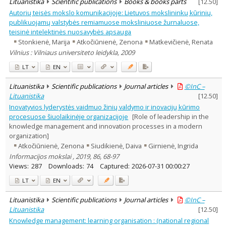
Lituanistika
Scientific publications
Books & books parts
[
12.50
]
Autorių teisės mokslo komunikacijoje: Lietuvos mokslininkų kūrinių,
publikuojamų valstybės remiamuose moksliniuose žurnaluose,
teisinė intelektinės nuosavybės apsauga
Stonkienė, Marija
Atkočiūnienė, Zenona
Matkevičienė, Renata
Vilnius : Vilniaus universiteto leidykla, 2009
LT
EN
Lituanistika
Scientific publications
Journal articles
©InC –
Lituanistika
[
12.50
]
Inovatyvios lyderystės vaidmuo žinių valdymo ir inovacijų kūrimo
procesuose šiuolaikinėje organizacijoje
[Role of leadership in the
knowledge management and innovation processes in a modern
organization]
Atkočiūnienė, Zenona
Siudikienė, Daiva
Girnienė, Ingrida
Informacijos mokslai , 2019, 86, 68-97
Views:
287
Downloads:
74
Captured:
2026-07-31 00:00:27
LT
EN
Lituanistika
Scientific publications
Journal articles
©InC –
Lituanistika
[
12.50
]
Knowledge management: learning organisation : (national regional