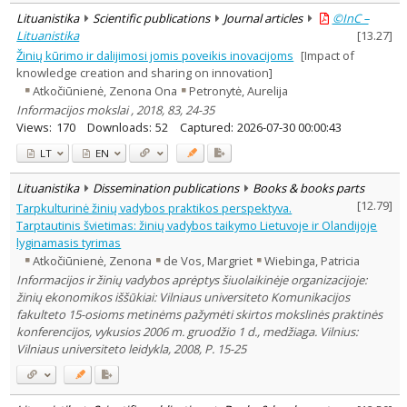
Lituanistika
Scientific publications
Journal articles
©InC –
Lituanistika
[
13.27
]
Žinių kūrimo ir dalijimosi jomis poveikis inovacijoms
[Impact of
knowledge creation and sharing on innovation]
Atkočiūnienė, Zenona Ona
Petronytė, Aurelija
Informacijos mokslai , 2018, 83, 24-35
Views:
170
Downloads:
52
Captured:
2026-07-30 00:00:43
LT
EN
Lituanistika
Dissemination publications
Books & books parts
[
12.79
]
Tarpkulturinė žinių vadybos praktikos perspektyva.
Tarptautinis švietimas: žinių vadybos taikymo Lietuvoje ir Olandijoje
lyginamasis tyrimas
Atkočiūnienė, Zenona
de Vos, Margriet
Wiebinga, Patricia
Informacijos ir žinių vadybos aprėptys šiuolaikinėje organizacijoje:
žinių ekonomikos iššūkiai: Vilniaus universiteto Komunikacijos
fakulteto 15-osioms metinėms pažymėti skirtos mokslinės praktinės
konferencijos, vykusios 2006 m. gruodžio 1 d., medžiaga. Vilnius:
Vilniaus universiteto leidykla, 2008, P. 15-25