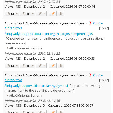
Informacijos mokslai , 2009, 49, 70-83
Views:
133
Downloads:
21
Captured:
2026-08-07 00:00:44
LT
EN
Lituanistika
Scientific publications
Journal articles
©InC –
Lituanistika
[
16.32
]
Žinių vadybos įtaka tobulinant organizacijos kompetencijas
[Knowledge management influence on developing organizational
competences]
Atkočiūnienė, Zenona
Informacijos mokslai , 2010, 52, 14-22
Views:
123
Downloads:
21
Captured:
2026-08-06 00:00:33
LT
EN
Lituanistika
Scientific publications
Journal articles
©InC –
Lituanistika
[
16.32
]
Žinių vadybos poveikis darniam vystymuisi
[Impact of knowledge
management to the sustainable development]
Atkočiūnienė, Zenona
Informacijos mokslai , 2008, 46, 24-36
Views:
138
Downloads:
5
Captured:
2026-07-31 00:00:27
LT
EN