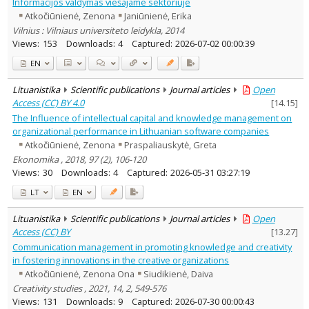
Informacijos valdymas viešajame sektoriuje
Atkočiūnienė, Zenona
Janiūnienė, Erika
Vilnius : Vilniaus universiteto leidykla, 2014
Views:
153
Downloads:
4
Captured:
2026-07-02 00:00:39
EN
Lituanistika
Scientific publications
Journal articles
Open
Access (CC) BY 4.0
[
14.15
]
The Influence of intellectual capital and knowledge management on
organizational performance in Lithuanian software companies
Atkočiūnienė, Zenona
Praspaliauskytė, Greta
Ekonomika , 2018, 97 (2), 106-120
Views:
30
Downloads:
4
Captured:
2026-05-31 03:27:19
LT
EN
Lituanistika
Scientific publications
Journal articles
Open
Access (CC) BY
[
13.27
]
Communication management in promoting knowledge and creativity
in fostering innovations in the creative organizations
Atkočiūnienė, Zenona Ona
Siudikienė, Daiva
Creativity studies , 2021, 14, 2, 549-576
Views:
131
Downloads:
9
Captured:
2026-07-30 00:00:43