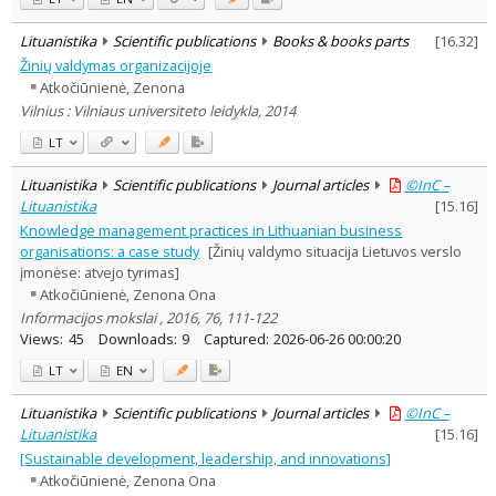
Lituanistika
Scientific publications
Books & books parts
[
16.32
]
Žinių valdymas organizacijoje
Atkočiūnienė, Zenona
Vilnius : Vilniaus universiteto leidykla, 2014
LT
Lituanistika
Scientific publications
Journal articles
©InC –
Lituanistika
[
15.16
]
Knowledge management practices in Lithuanian business
organisations: a case study
[Žinių valdymo situacija Lietuvos verslo
įmonėse: atvejo tyrimas]
Atkočiūnienė, Zenona Ona
Informacijos mokslai , 2016, 76, 111-122
Views:
45
Downloads:
9
Captured:
2026-06-26 00:00:20
LT
EN
Lituanistika
Scientific publications
Journal articles
©InC –
Lituanistika
[
15.16
]
[Sustainable development, leadership, and innovations]
Atkočiūnienė, Zenona Ona