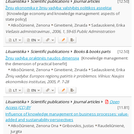
Lituanistika
Scientific publications
Journal articles
[
12.50
]
Žinių ekonomika ir žinių vadyba: valstybės politikos aspektai
[Knowledge economy and knowledge management: aspects of
state policy]
Atkočiūnienė, Zenona
Gineitienė, Zinaida
Sadauskienė, Erika
Viešasis administravimas , 2006, 1, 59-65 Public Administration
LT
EN
Lituanistika
Scientific publications
Books & books parts
[
12.50
]
Žinių vadyba: praktinės naudos dimensija
[Knowledge management:
the dimension of practical benefit]
Atkočiūnienė, Zenona
Gineitienė, Zinaida
Sadauskienė, Erika
Žinių vadyba: Europos regionų patirtis ir problemos. Vilnius: Naujos
ekonomikos institutas, 2005, P. 7-28
LT
EN
Lituanistika
Scientific publications
Journal articles
Open
Access (CC) BY
[
11.81
]
Influence of knowledge management on business processes: value-
added and sustainability perspectives
Atkočiūnienė, Zenona Ona
Gribovskis, Justas
Raudeliūnienė,
Jurgita