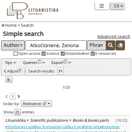
Home
Search
Simple search
Advanced search
Open access
Science
Dissemination
E-resources
Tips
Queries
Export
1
0
Adjusted by criteria
Adjust
Search results:
0
31
0
Year
–
2005
2025
1/25
Refine
:
1
Open access
20
Relevance
Order by:
Scientific publications
30
Dissemination publications
1
Show
entries
Document Type
:
Lituanistika
Scientific publications
Books & books parts
[
16.32
]
Books & books parts
7
Informacijos auditas: koncepcijų raiška ir praktinis pritaikomumas
Journal articles
24