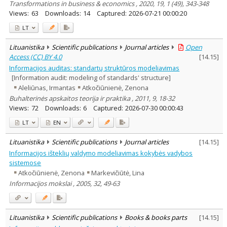
Transformations in business & economics , 2020, 19, 1 (49), 343-348
Views:
63
Downloads:
14
Captured:
2026-07-21 00:00:20
LT
Lituanistika
Scientific publications
Journal articles
Open
Access (CC) BY 4.0
[
14.15
]
Informacijos auditas: standartų struktūros modeliavimas
[Information audit: modeling of standards' structure]
Aleliūnas, Irmantas
Atkočiūnienė, Zenona
Buhalterinės apskaitos teorija ir praktika , 2011, 9, 18-32
Views:
72
Downloads:
6
Captured:
2026-07-30 00:00:43
LT
EN
Lituanistika
Scientific publications
Journal articles
[
14.15
]
Informacijos išteklių valdymo modeliavimas kokybės vadybos
sistemose
Atkočiūnienė, Zenona
Markevičiūtė, Lina
Informacijos mokslai , 2005, 32, 49-63
Lituanistika
Scientific publications
Books & books parts
[
14.15
]