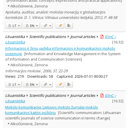
[Information audit: concepts expressions and practical applications]
Subject area
:
Atkočiūnienė, Zenona
Education
2
Apskaita, auditas, analizė: mokslas inovacijų ir globalizacijos
Economics
4
kontekste. D. 1. Vilnius: Vilniaus universiteto leidykla, 2012, P. 48-58
Philosophy
1
Law
1
LT
EN
Management
18
Text language
Lituanistika
Scientific publications
Journal articles
©InC –
Lituanistika
[
16.32
]
Country of publication
Informacijos ir žinių vadyba informacijos ir komunikacijos mokslų
Historical periods
sistemoje
[Information and Knowledge Management in the System
Lithuanian place names
of Information and Communication Sciences]
Subject
Atkočiūnienė, Zenona
Informacijos mokslai , 2006, 37, 22-29
Journal
Views:
219
Downloads:
58
Captured:
2026-07-31 00:00:27
LT
EN
Lituanistika
Scientific publications
Journal articles
©InC –
Lituanistika
[
16.32
]
Mokslo komunikacija: Lietuvos mokslo žurnalai mokslo
komunikacijos kaitos požiūriu
[Scientific communication: Lithuanian
scientific journals of science communication in terms change]
Atkočiūnienė, Zenona