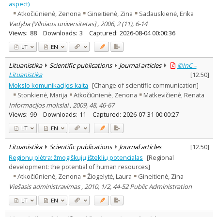
aspect)
Atkočiūnienė, Zenona
Gineitienė, Zina
Sadauskienė, Erika
Vadyba [Vilniaus universitetas] , 2006, 2 (11), 6-14
Views:
88
Downloads:
3
Captured:
2026-08-04 00:00:36
LT
EN
Lituanistika
Scientific publications
Journal articles
©InC –
Lituanistika
[
12.50
]
Mokslo komunikacijos kaita
[Change of scientific communication]
Stonkienė, Marija
Atkočiūnienė, Zenona
Matkevičienė, Renata
Informacijos mokslai , 2009, 48, 46-67
Views:
99
Downloads:
11
Captured:
2026-07-31 00:00:27
LT
EN
Lituanistika
Scientific publications
Journal articles
[
12.50
]
Regionų plėtra: žmogiškųjų išteklių potencialas
[Regional
development: the potential of human resources]
Atkočiūnienė, Zenona
Žiogelytė, Laura
Gineitienė, Zina
Viešasis administravimas , 2010, 1/2, 44-52 Public Administration
LT
EN