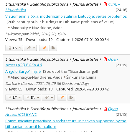
Lituanistika
Scientific publications
Journal articles
©InC –
Lituanistika
[
24.16
]
Visuomeniniai XX a. modernizmo statiniai Lietuvoje: vertės problemos
[20th century public buildings in Lithuania: problems of value]
Almonaitytė-Navickienė, Vaida
Kultūros paminklai , 2016, 20, 19-31
Views:
75
Downloads:
19
Captured:
2026-07-01 00:00:34
EN
Lituanistika
Scientific publications
Journal articles
Open
Access (CC) BY-SA 4.0
[
21.15
]
Angelo Sargo" mįslė
[Secret of the "Guardian angel]
Almonaitytė-Navickienė, Vaida
Šinkūnaitė, Laima
Darbai ir dienos , 2001, 26, 29-36 Deeds and Days
Views:
85
Downloads:
18
Captured:
2026-07-28 00:00:42
LT
EN
Lituanistika
Scientific publications
Journal articles
Open
Access (CC) BY-NC
[
21.15
]
Communicative proactivity in architectural initiatives supported by the
Lithuanian council for culture