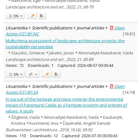
Navickienė, Eglė
Almonaitytė-Navickienė, Vaida
Landscape architecture and art , 2022, 21, 68-79
EN
Lituanistika
Scientific publications
Journal articles
Open
Access (CC) BY-NC
[
18.81
]
Multicriteria assessment of landscape architecture projects: the
sustainability perspective
Stauskis, Gintaras
Jakaitis, Jonas
Almonaitytė-Navickienė, Vaida
Landscape architecture and art , 2022, 21, 80-89
Views:
72
Downloads:
1
Captured:
2026-08-07 00:00:44
EN
Lituanistika
Scientific publications
Journal articles
Open
Access (CC) BY-SA
[
14.74
]
In pursuit of the heritage and place synergy: the environmental
impact of Panemunė Castle as a heritage property and entirety of
values. A study
Ščiglienė, Vaida
Almonaitytė-Navickienė, Vaida
Daubarytė,
Kristina
Kuizinienė, Ieva
Čepėnaitė, Angelė Danutė
Budownictwo i architektura , 2018, 16 (4), 59-92
Views:
110
Downloads:
12
Captured:
2026-07-30 00:00:43