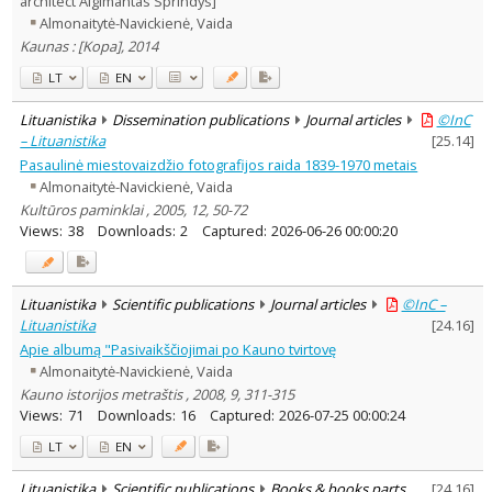
architect Algimantas Sprindys]
Dissertations
1
Almonaitytė-Navickienė, Vaida
Subject area
:
Kaunas : [Kopa], 2014
History
2
Arts
15
LT
EN
Management
1
Text language
Lituanistika
Dissemination publications
Journal articles
©InC
– Lituanistika
[
25.14
]
Country of publication
Pasaulinė miestovaizdžio fotografijos raida 1839-1970 metais
Historical periods
Almonaitytė-Navickienė, Vaida
Lithuanian place names
Kultūros paminklai , 2005, 12, 50-72
Subject
Views:
38
Downloads:
2
Captured:
2026-06-26 00:00:20
Journal
Lituanistika
Scientific publications
Journal articles
©InC –
Lituanistika
[
24.16
]
Apie albumą "Pasivaikščiojimai po Kauno tvirtovę
Almonaitytė-Navickienė, Vaida
Kauno istorijos metraštis , 2008, 9, 311-315
Views:
71
Downloads:
16
Captured:
2026-07-25 00:00:24
LT
EN
Lituanistika
Scientific publications
Books & books parts
[
24.16
]