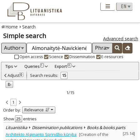
Home
Search
Simple search
Advanced search
Open access
Science
Dissemination
E-resources
Tips
Queries
Export
1
0
Adjusted by criteria
Adjust
Search results:
0
15
0
Year
–
2001
2022
1/15
Refine
:
1
Open access
9
Relevance
Order by:
Scientific publications
13
Dissemination publications
2
Show
entries
Document Type
:
Lituanistika
Dissemination publications
Books & books parts
Books & books parts
5
[
25.14
]
Architekto Algimanto Sprindžio kūryba
[Creation of the
Journal articles
9