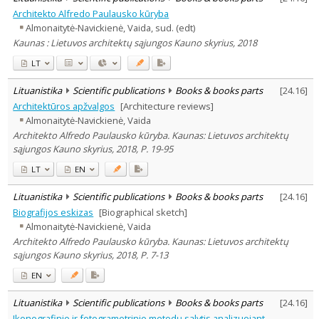
Architekto Alfredo Paulausko kūryba
Almonaitytė-Navickienė, Vaida, sud. (edt)
Kaunas : Lietuvos architektų sąjungos Kauno skyrius, 2018
LT
Lituanistika
Scientific publications
Books & books parts
[
24.16
]
Architektūros apžvalgos
[Architecture reviews]
Almonaitytė-Navickienė, Vaida
Architekto Alfredo Paulausko kūryba. Kaunas: Lietuvos architektų
sąjungos Kauno skyrius, 2018, P. 19-95
LT
EN
Lituanistika
Scientific publications
Books & books parts
[
24.16
]
Biografijos eskizas
[Biographical sketch]
Almonaitytė-Navickienė, Vaida
Architekto Alfredo Paulausko kūryba. Kaunas: Lietuvos architektų
sąjungos Kauno skyrius, 2018, P. 7-13
EN
Lituanistika
Scientific publications
Books & books parts
[
24.16
]
Ikonografinio ir fotogrametrinio metodų sąlytis analizuojant