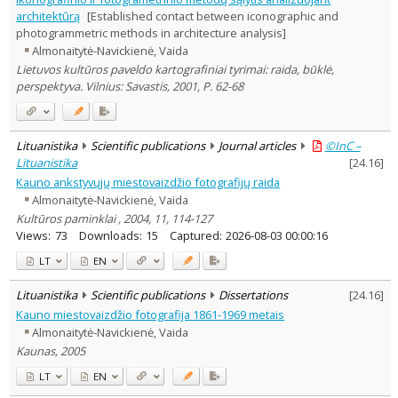
architektūrą
[Established contact between iconographic and
photogrammetric methods in architecture analysis]
Almonaitytė-Navickienė, Vaida
Lietuvos kultūros paveldo kartografiniai tyrimai: raida, būklė,
perspektyva. Vilnius: Savastis, 2001, P. 62-68
Lituanistika
Scientific publications
Journal articles
©InC –
Lituanistika
[
24.16
]
Kauno ankstyvųjų miestovaizdžio fotografijų raida
Almonaitytė-Navickienė, Vaida
Kultūros paminklai , 2004, 11, 114-127
Views:
73
Downloads:
15
Captured:
2026-08-03 00:00:16
LT
EN
Lituanistika
Scientific publications
Dissertations
[
24.16
]
Kauno miestovaizdžio fotografija 1861-1969 metais
Almonaitytė-Navickienė, Vaida
Kaunas, 2005
LT
EN