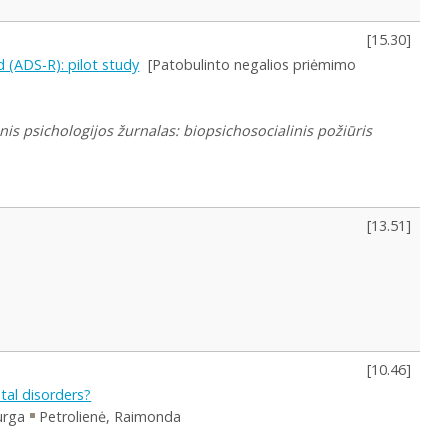
[
15.30
]
d (ADS-R): pilot study
[Patobulinto negalios priėmimo
nis psichologijos žurnalas: biopsichosocialinis požiūris
[
13.51
]
[
10.46
]
tal disorders?
urga
Petrolienė, Raimonda