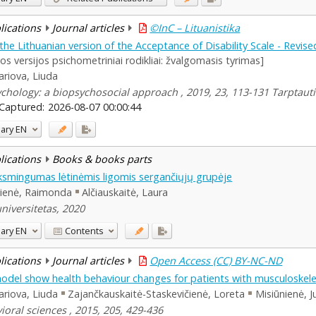
blications
Journal articles
©InC – Lituanistika
he Lithuanian version of the Acceptance of Disability Scale - Revise
os versijos psichometriniai rodikliai: žvalgomasis tyrimas]
ariova, Liuda
ychology: a biopsychosocial approach , 2019, 23, 113-131 Tarptauti
Captured:
2026-08-07 00:00:44
ary
EN
blications
Books & books parts
ksmingumas lėtinėmis ligomis sergančiųjų grupėje
lienė, Raimonda
Alčiauskaitė, Laura
niversitetas, 2020
ary
EN
Contents
blications
Journal articles
Open Access (CC) BY-NC-ND
odel show health behaviour changes for patients with musculoskele
ariova, Liuda
Zajančkauskaitė-Staskevičienė, Loreta
Misiūnienė, J
ioral sciences , 2015, 205, 429-436