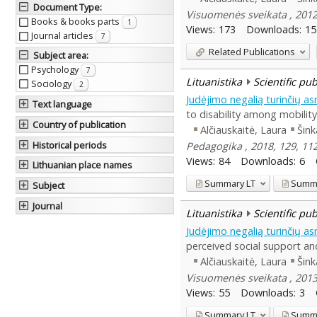
Document Type
:
Visuomenės sveikata , 2012,
Books & books parts
1
Views:
173
Downloads:
15
Journal articles
7
Related Publications
Subject area
:
Psychology
7
Lituanistika
Scientific pu
Sociology
2
Judėjimo negalią turinčių as
Text language
to disability among mobilit
Country of publication
Alčiauskaitė, Laura
Šink
Historical periods
Pedagogika , 2018, 129, 1
Views:
84
Downloads:
6
Lithuanian place names
Summary
LT
Summ
Subject
Journal
Lituanistika
Scientific pu
Judėjimo negalią turinčių 
perceived social support and
Alčiauskaitė, Laura
Šink
Visuomenės sveikata , 2013,
Views:
55
Downloads:
3
Summary
LT
Summ