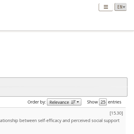
Order by:
Show
entries
Relevance
[
15.30
]
lationship between self-efficacy and perceived social support