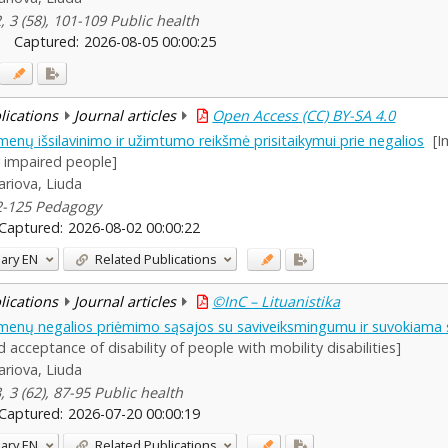
 3 (58), 101-109 Public health
Captured:
2026-08-05 00:00:25
blications
Journal articles
Open Access (CC) BY-SA 4.0
menų išsilavinimo ir užimtumo reikšmė prisitaikymui prie negalios
[I
y impaired people]
ariova, Liuda
12-125 Pedagogy
Captured:
2026-08-02 00:00:22
ary
EN
Related Publications
blications
Journal articles
©InC – Lituanistika
asmenų negalios priėmimo sąsajos su saviveiksmingumu ir suvokiama 
 acceptance of disability of people with mobility disabilities]
ariova, Liuda
 3 (62), 87-95 Public health
Captured:
2026-07-20 00:00:19
ary
EN
Related Publications