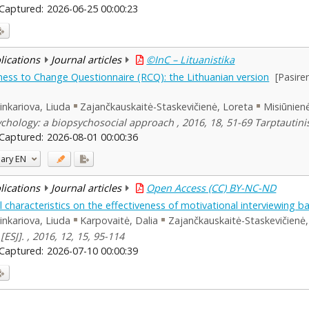
Captured:
2026-06-25 00:00:23
blications
Journal articles
©InC – Lituanistika
ness to Change Questionnaire (RCQ): the Lithuanian version
[Pasire
inkariova, Liuda
Zajančkauskaitė-Staskevičienė, Loreta
Misiūnienė
ychology: a biopsychosocial approach , 2016, 18, 51-69 Tarptautinis
Captured:
2026-08-01 00:00:36
ary
EN
blications
Journal articles
Open Access (CC) BY-NC-ND
 characteristics on the effectiveness of motivational interviewing b
inkariova, Liuda
Karpovaitė, Dalia
Zajančkauskaitė-Staskevičienė,
[ESJ]. , 2016, 12, 15, 95-114
Captured:
2026-07-10 00:00:39