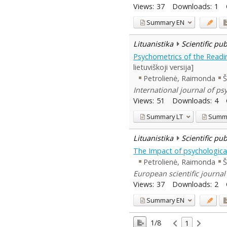
Views:
37
Downloads:
1
Summary
EN
Lituanistika
Scientific pu
Psychometrics of the Readi
lietuviškoji versija]
Petrolienė, Raimonda
Š
International journal of ps
Views:
51
Downloads:
4
Summary
LT
Summ
Lituanistika
Scientific pu
The Impact of psychological
Petrolienė, Raimonda
Š
European scientific journal 
Views:
37
Downloads:
2
Summary
EN
1/8
1