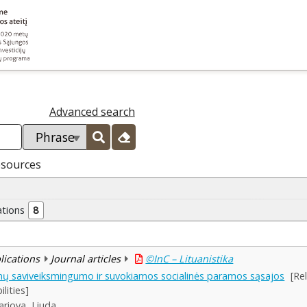
Advanced search
esources
ations
8
blications
Journal articles
©InC – Lituanistika
enų saviveiksmingumo ir suvokiamos socialinės paramos sąsajos
[Re
lities]
ariova, Liuda