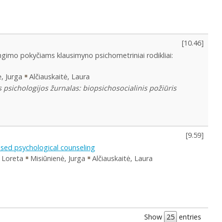
[
10.46
]
ngimo pokyčiams klausimyno psichometriniai rodikliai:
, Jurga
Alčiauskaitė, Laura
 psichologijos žurnalas: biopsichosocialinis požiūris
[
9.59
]
ased psychological counseling
 Loreta
Misiūnienė, Jurga
Alčiauskaitė, Laura
Show
entries