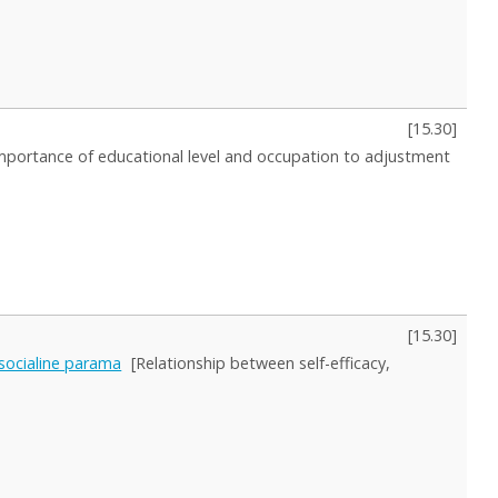
[
15.30
]
mportance of educational level and occupation to adjustment
[
15.30
]
socialine parama
[Relationship between self-efficacy,