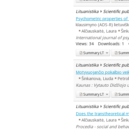
Lituanistika
Scientific pu
Psychometric properties of t
klausimyno (ADS-R) lietuvišk
Alčiauskaitė, Laura
Šink
International journal of ps
Views:
34
Downloads:
1
Summary
LT
Summ
Lituanistika
Scientific pu
Motyvuojančio pokalbio vei
Šinkariova, Liuda
Petro
Kaunas : Vytauto Didžiojo u
Summary
LT
Summ
Lituanistika
Scientific pu
Does the transtheoretical m
Alčiauskaitė, Laura
Šink
Procedia - social and behav