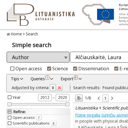
Home
Search
Simple search
Open access
Science
Dissemination
E-r
1
0
Tips
Queries
Export
Adjusted by criteria
Search results:
Found public
0
Year
–
2012
2020
1/8
1
Lituanistika
Scientific pu
Refine
:
Fizinę negalią turinčių asm
Open access
7
in people with physical disabi
Scientific publications
8
Alčiauskaitė, Laura
Šink