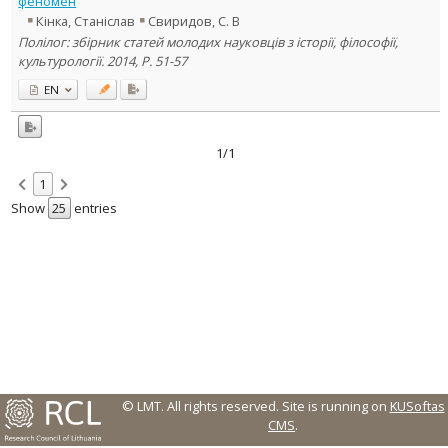
феномен
Кінка, Станіслав
Свиридов, С. В
Country of publication
Полілог: збірник статей молодих науковців з історії, філософії,
Historical periods
культурології. 2014, P. 51-57
Lithuanian place names
EN
Subject
Journal
1/1
1
Show
entries
© LMT. All rights reserved.
Site is running on
KUSoftas
CMS
.