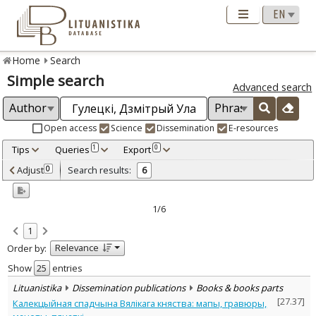
Home
Search
Simple search
Advanced search
Open access
Science
Dissemination
E-resources
Tips
Queries
Export
1
0
Adjusted by criteria
Adjust
Search results:
0
6
0
Year
–
2007
2019
1/6
Refine
:
1
Open access
2
Relevance
Order by:
Scientific publications
5
Dissemination publications
1
Show
entries
Document Type
:
Lituanistika
Dissemination publications
Books & books parts
Books & books parts
4
[
27.37
]
Калекцыйная спадчына Вялiкага княства: мапы, гравюры,
Journal articles
2