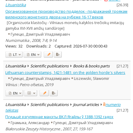
Lituanistika
[
26.39
]
Организованное производство подделок - подражаний троякам
виленского монетного двора на рубеже 16-17 веков
[Organizuota klastočių - Vilniaus monetų kalyklos trečiokų imitacijų
gamyba XVI-XVII amžių sandūroje]
Гулецкі, Дзмітрый Уладзіміравіч
Numizmatika , 2008, 7-8, 9-14
Views:
32
Downloads:
2
Captured:
2026-07-30 00:00:43
LT
EN
Lituanistika
Scientific publications
Books & books parts
[
21.27
]
Lithuanian counterstamps, 1421-1481: on the golden horde's silvers
Гулецкі, Дзмітрый Уладзіміравіч
Liszewski, Sławomir
Vilnius : Petro ofsetas, 2019
EN
Lituanistika
Scientific publications
Journal articles
numerio
tekstas
[
21.27
]
Псуцьцё рэгулярнае манэты ВКЛ Ягайлы ў 1388-1392 гадох
Грамыка, Аляксандар
Гулецкі, Дзмітрый Уладзіміравіч
Białoruskie Zeszyty Historyczne , 2007, 27, 159-167