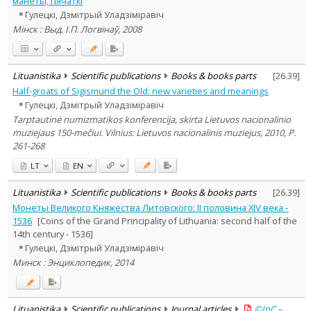
манеты, пячаткi
Subject area
:
Гулецкі, Дзмітрый Уладзіміравіч
Economics
1
Мiнск : Выд. I.П. Логвiнаў, 2008
History
3
Documentation. Iinformation
1
Text language
Lituanistika
Scientific publications
Books & books parts
[
26.39
]
Country of publication
Half-groats of Sigismund the Old: new varieties and meanings
Гулецкі, Дзмітрый Уладзіміравіч
Historical periods
Tarptautinė numizmatikos konferencija, skirta Lietuvos nacionalinio
Lithuanian place names
muziejaus 150-mečiui. Vilnius: Lietuvos nacionalinis muziejus, 2010, P.
Subject
261-268
Journal
LT
EN
Lituanistika
Scientific publications
Books & books parts
[
26.39
]
Монеты Великого Княжества Литовского: II половина XIV века -
1536
[Сoins of the Grand Principality of Lithuania: second half of the
14th century - 1536]
Гулецкі, Дзмітрый Уладзіміравіч
Минск : Энциклопедик, 2014
Lituanistika
Scientific publications
Journal articles
©InC –