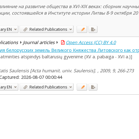
лияние на развитие общества в XVI-XIX веках: сборник научны
, состоявшейся в Институте истории Литвы 8-9 октября 2014 г. Vi
ary
EN
Related Publications
blications
Journal articles
Open Access (CC) BY 4.0
ния белорусских земель Великого Княжества Литовского как от
 atminties atspindys baltarusių gyvenime (XV a. pabaiga - XVI a.)]
atis Saulensis [Acta humanit. univ. Saulensis]. , 2009, 9, 266-273
Captured:
2026-08-07 00:00:44
ary
EN
Related Publications