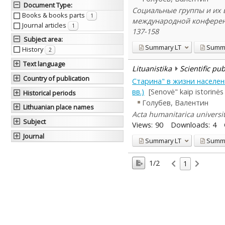
Document Type
:
Социальные группы и их в
Books & books parts
1
международной конференции
Journal articles
1
137-158
Subject area
:
Summary
LT
Summ
History
2
Text language
Lituanistika
Scientific pu
Country of publication
Старина" в жизни населе
вв.)
[Senovė" kaip istorinės
Historical periods
Голубев, Валентин
Lithuanian place names
Acta humanitarica universit
Subject
Views:
90
Downloads:
4
Journal
Summary
LT
Summ
1/2
1