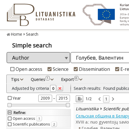
Home
Search
Simple search
Open access
Science
Dissemination
E-r
1
0
Tips
Queries
Export
Adjusted by criteria
Search results:
Found public
0
Year
–
2009
2015
1/2
1
Lituanistika
Scientific pu
Refine
:
Сельская община в Белару
Open access
1
XVIII a.: nuo gyventojų savio
Scientific publications
2
Голубев, Валентин