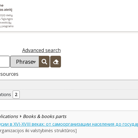
Advanced search
esources
ations
2
blications
Books & books parts
сии в XVI-XVIII веках: от самоорганизации населения до госуд
rganizacijos iki valstybinės struktūros]