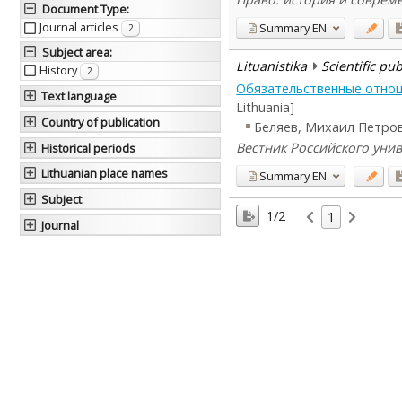
Document Type
:
Journal articles
Summary
EN
2
Subject area
:
Lituanistika
Scientific pu
History
2
Обязательственные отнош
Text language
Lithuania]
Country of publication
Беляев, Михаил Петро
Вестник Российского униве
Historical periods
Lithuanian place names
Summary
EN
Subject
1/2
1
Journal