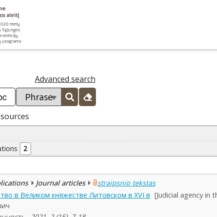
Advanced search
esources
ations
2
blications
Journal articles
straipsnio tekstas
тво в Великом княжестве Литовском в XVI в
[Judicial agency in
вич
ость , 2021, 2 (15), 7-18