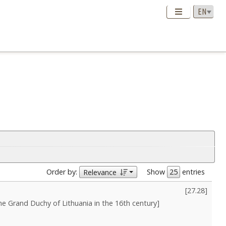
Order by:
Show
entries
Relevance
[
27.28
]
 the Grand Duchy of Lithuania in the 16th century]