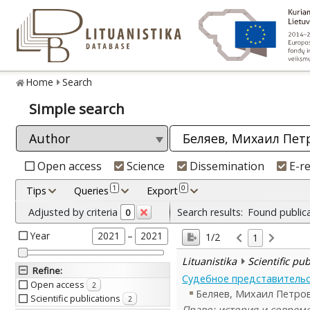
Home
Search
Simple search
Open access
Science
Dissemination
E-r
1
0
Tips
Queries
Export
Adjusted by criteria
Search results:
Found public
0
Year
–
2021
2021
1/2
1
Lituanistika
Scientific pu
Refine
:
Судебное представительс
Open access
2
Беляев, Михаил Петро
Scientific publications
2
Право: история и современн