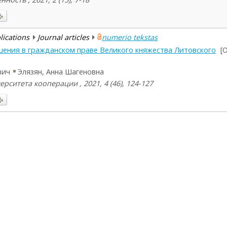
blications
Journal articles
numerio tekstas
ения в гражданском праве Великого княжества Литовского
[O
вич
Элязян, Анна Шагеновна
рситета кооперации , 2021, 4 (46), 124-127