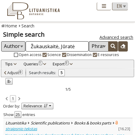
Home
Search
Simple search
Advanced search
Open access
Science
Dissemination
E-resources
Tips
Queries
Export
1
0
Adjusted by criteria
Adjust
Search results:
0
5
0
Year
–
2015
2023
1/5
Refine
:
1
Open access
5
Relevance
Order by:
Scientific publications
5
Document Type
:
Show
entries
Books & books parts
1
Lituanistika
Scientific publications
Books & books parts
Journal articles
4
straipsnio tekstas
[
16.23
]
Subject area
: