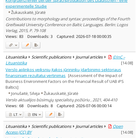
Kongruenzfehler bei der Sprachproduktion des Litauischen - eine
Economics
2
experimentelle Studie
Linguistics
2
Žukauskaitė, Jūratė
Literary Studies
1
Contributions to morphology and syntax: proceedings of the Fourth
Management
1
Greifswald University Conference on Baltic Languages. Berlin: Logos
Text language
Verlag, 2015, P. 79-108
Country of publication
Views:
83
Downloads:
3
Captured:
2026-07-18 00:00:35
Historical periods
Lithuanian place names
Lituanistika
Scientific publications
Journal articles
©InC –
Subject
Lituanistika
[
14.08
]
Journal
Verslo aplinkos veiksnių įtakos jūrininkų įdarbinimo sektoriaus
finansiniam rezultatui vertinimas
[Assessment of the Impact of
Business Environment Factors on the Financial Result of UAB iPS
Baltics]
Jonušaitė, Silvija
Žukauskaitė, Jūratė
Verslo aktualijos būsimųjų specialistų požiūriu , 2021, 404-410
Views:
68
Downloads:
8
Captured:
2026-07-06 00:00:14
LT
EN
Lituanistika
Scientific publications
Journal articles
Open
Access (CC) BY
[
14.08
]