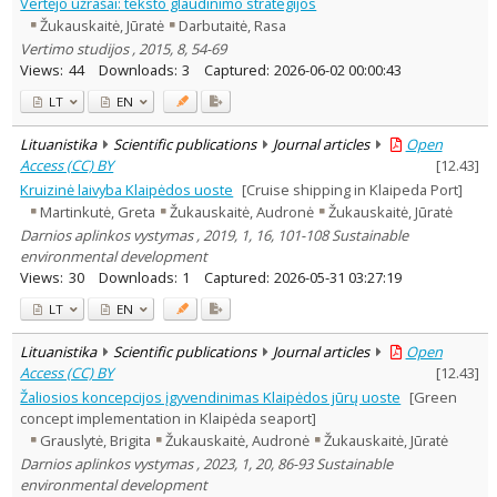
Vertėjo užrašai: teksto glaudinimo strategijos
Žukauskaitė, Jūratė
Darbutaitė, Rasa
Vertimo studijos , 2015, 8, 54-69
Views:
44
Downloads:
3
Captured:
2026-06-02 00:00:43
LT
EN
Lituanistika
Scientific publications
Journal articles
Open
Access (CC) BY
[
12.43
]
Kruizinė laivyba Klaipėdos uoste
[Cruise shipping in Klaipeda Port]
Martinkutė, Greta
Žukauskaitė, Audronė
Žukauskaitė, Jūratė
Darnios aplinkos vystymas , 2019, 1, 16, 101-108 Sustainable
environmental development
Views:
30
Downloads:
1
Captured:
2026-05-31 03:27:19
LT
EN
Lituanistika
Scientific publications
Journal articles
Open
Access (CC) BY
[
12.43
]
Žaliosios koncepcijos įgyvendinimas Klaipėdos jūrų uoste
[Green
concept implementation in Klaipėda seaport]
Grauslytė, Brigita
Žukauskaitė, Audronė
Žukauskaitė, Jūratė
Darnios aplinkos vystymas , 2023, 1, 20, 86-93 Sustainable
environmental development