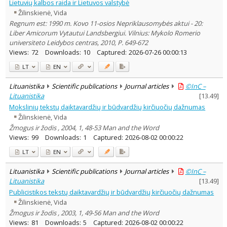
Lietuvių kalbos raida ir Lietuvos valstybė
Žilinskienė, Vida
Regnum est: 1990 m. Kovo 11-osios Nepriklausomybės aktui - 20:
Liber Amicorum Vytautui Landsbergiui. Vilnius: Mykolo Romerio
universiteto Leidybos centras, 2010, P. 649-672
Views:
72
Downloads:
10
Captured:
2026-07-26 00:00:13
LT
EN
Lituanistika
Scientific publications
Journal articles
©InC –
Lituanistika
[
13.49
]
Mokslinių tekstų daiktavardžių ir būdvardžių kirčiuočių dažnumas
Žilinskienė, Vida
Žmogus ir žodis , 2004, 1, 48-53 Man and the Word
Views:
99
Downloads:
1
Captured:
2026-08-02 00:00:22
LT
EN
Lituanistika
Scientific publications
Journal articles
©InC –
Lituanistika
[
13.49
]
Publicistikos tekstų daiktavardžių ir būdvardžių kirčiuočių dažnumas
Žilinskienė, Vida
Žmogus ir žodis , 2003, 1, 49-56 Man and the Word
Views:
81
Downloads:
5
Captured:
2026-08-02 00:00:22