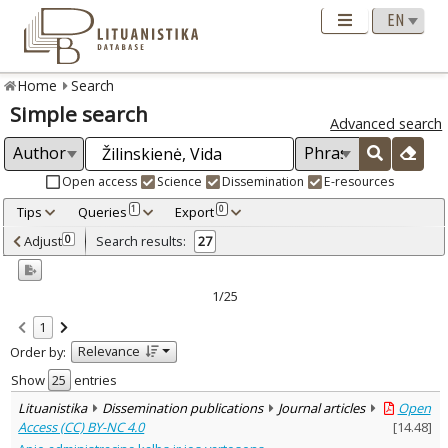
Home
Search
Simple search
Advanced search
Open access
Science
Dissemination
E-resources
Tips
Queries
Export
1
0
Adjusted by criteria
Adjust
Search results:
0
27
0
Year
–
1997
2010
1/25
Refine
:
1
Open access
22
Relevance
Order by:
Scientific publications
26
Dissemination publications
1
Show
entries
Document Type
:
Lituanistika
Dissemination publications
Journal articles
Open
Books & books parts
8
Access (CC) BY-NC 4.0
[
14.48
]
Journal articles
19