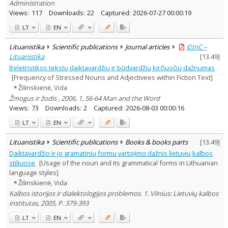
Administration
Views:
117
Downloads:
22
Captured:
2026-07-27 00:00:19
LT
EN
Lituanistika
Scientific publications
Journal articles
©InC –
Lituanistika
[
13.49
]
Beletristikos tekstų daiktavardžių ir būdvardžių kirčiuočių dažnumas
[Frequency of Stressed Nouns and Adjectivees within Fiction Text]
Žilinskienė, Vida
Žmogus ir žodis , 2006, 1, 56-64 Man and the Word
Views:
73
Downloads:
2
Captured:
2026-08-03 00:00:16
LT
EN
Lituanistika
Scientific publications
Books & books parts
[
13.49
]
Daiktavardžio ir jo gramatinių formų vartojimo dažnis lietuvių kalbos
stiliuose
[Usage of the noun and its grammatical forms in Lithuanian
language styles]
Žilinskienė, Vida
Kalbos istorijos ir dialektologijos problemos. 1. Vilnius: Lietuvių kalbos
institutas, 2005, P. 379-393
LT
EN