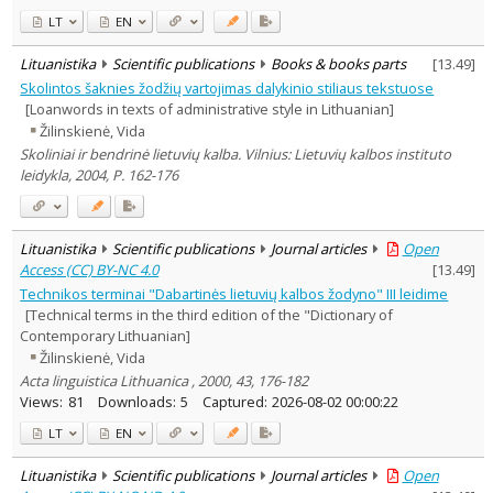
LT
EN
Lituanistika
Scientific publications
Books & books parts
[
13.49
]
Skolintos šaknies žodžių vartojimas dalykinio stiliaus tekstuose
[Loanwords in texts of administrative style in Lithuanian]
Žilinskienė, Vida
Skoliniai ir bendrinė lietuvių kalba. Vilnius: Lietuvių kalbos instituto
leidykla, 2004, P. 162-176
Lituanistika
Scientific publications
Journal articles
Open
Access (CC) BY-NC 4.0
[
13.49
]
Technikos terminai "Dabartinės lietuvių kalbos žodyno" III leidime
[Technical terms in the third edition of the "Dictionary of
Contemporary Lithuanian]
Žilinskienė, Vida
Acta linguistica Lithuanica , 2000, 43, 176-182
Views:
81
Downloads:
5
Captured:
2026-08-02 00:00:22
LT
EN
Lituanistika
Scientific publications
Journal articles
Open