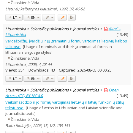
Žilinskienė, Vida
Lietuvių kalbotyros klausimai , 1997, 37, 46-52
LT
EN
Lituanistika
Scientific publications
Journal articles
©InC –
Lituanistika
[
13.49
]
Vardažodžių, įvardžių ir jų gramatinių formų vartojimas lietuvių kalbos
stiliuose
[Usage of nominals and their grammatical forms in
lithuanian language styles]
Žilinskienė, Vida
Lituanistica , 2005, 4, 28-44
Views:
354
Downloads:
43
Captured:
2026-08-05 00:00:25
LT
EN
Lituanistika
Scientific publications
Journal articles
Open
Access (CC) BY-NC 4.0
[
13.49
]
Veiksmažodžio ir jo formų vartojimas lietuvių ir latvių funkcinių stilių
tekstuose
[Usage of verbs in Lithuanian and Latvian scientific and
journalistic texts]
Žilinskienė, Vida
Baltu filoloģija , 2006, 15, 1/2, 139-151