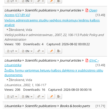
LT
EN
Lituanistika
Scientific publications
Journal articles
Open
Access (CC) BY 4.0
[
13.49
]
Viešojo administravimo studijų vadybos mokomųjų leidinių kalbos
analizė
Žilinskienė, Vida
Viešoji politika ir administravimas , 2007, 22, 106-113 Public Policy and
Administration
Views:
100
Downloads:
4
Captured:
2026-08-02 00:00:22
LT
EN
Lituanistika
Scientific publications
Journal articles
©InC –
Lituanistika
[
13.49
]
Žodžių formų vartojimas lietuvių kalbos dalykinio ir publicistinio stilių
duomenimis
Žilinskienė, Vida
Lituanistica , 2002, 1, 106-117
Views:
206
Downloads:
16
Captured:
2026-08-03 00:00:16
LT
EN
Lituanistika
Scientific publications
Books & books parts
[
11.71
]