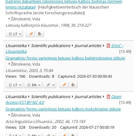
Dažninis dabartinės rašomosios lietuvių kalbos žodynas (pirmieji
tyrimo rezultatai)
[Häufigkeitswörterbuch der litauischen
Schriftsprache (erste Forschungsresultate)]
Žilinskienė, Vida
Lietuvių kalbotyros klausimai , 1998, 39, 219-227
LT
Lituanistika
Scientific publications
Journal articles
©InC –
Lituanistika
[
13.49
]
Gramatinių formų vartojimas lietuvių kalbos beletristiniame stiliuje
Žilinskienė, Vida
Lituanistica , 2003, 3, 75-84
Views:
166
Downloads:
8
Captured:
2026-07-30 00:00:43
LT
EN
Lituanistika
Scientific publications
Journal articles
Open
Access (CC) BY-NC 4.0
[
13.49
]
Gramatinių formų vartojimas lietuvių kalbos moksliniame stiliuje
Žilinskienė, Vida
Acta linguistica Lithuanica , 2002, 46, 173-183
Views:
328
Downloads:
20
Captured:
2026-07-27 00:00:19
LT
EN