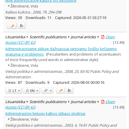
Apie administracinę kalbą ir jos vartoseną
Subject area
:
Žilinskienė, Vida
Linguistics
27
Kalbos kultūra , 2006, 79, 294-298
Literary Studies
1
Views:
39
Downloads:
11
Captured:
2026-05-31 03:27:19
Law
1
Text language
Country of publication
Lituanistika
Scientific publications
Journal articles
Open
Historical periods
Access (CC) BY 4.0
[
13.49
]
Lithuanian place names
Administraciniame stiliuje dažniausiai vartojamų žodžių kirčiavimo
ypatumai ir problemos
[Peculiarities and problems of accentuation
Subject
of most frequently used words in administrative style]
Journal
Žilinskienė, Vida
Viešoji politika ir administravimas , 2008, 25, 83-92 Public Policy and
Administration
Views:
87
Downloads:
9
Captured:
2026-08-03 00:00:16
LT
EN
Lituanistika
Scientific publications
Journal articles
Open
Access (CC) BY 4.0
[
13.49
]
Administracinio lietuvių kalbos stiliaus skoliniai
Žilinskienė, Vida
Viešoji politika ir administravimas , 2003, 4, 74-81 Public Policy and