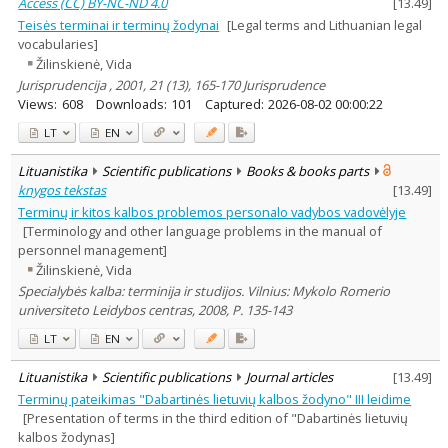
Access (CC) BY-NC-ND 4.0
[
13.49
]
Teisės terminai ir terminų žodynai
[Legal terms and Lithuanian legal
vocabularies]
Žilinskienė, Vida
Jurisprudencija , 2001, 21 (13), 165-170 Jurisprudence
Views:
608
Downloads:
101
Captured:
2026-08-02 00:00:22
LT
EN
Lituanistika
Scientific publications
Books & books parts
knygos tekstas
[
13.49
]
Terminų ir kitos kalbos problemos personalo vadybos vadovėlyje
[Terminology and other language problems in the manual of
personnel management]
Žilinskienė, Vida
Specialybės kalba: terminija ir studijos. Vilnius: Mykolo Romerio
universiteto Leidybos centras, 2008, P. 135-143
LT
EN
Lituanistika
Scientific publications
Journal articles
[
13.49
]
Terminų pateikimas "Dabartinės lietuvių kalbos žodyno" III leidime
[Presentation of terms in the third edition of "Dabartinės lietuvių
kalbos žodynas]