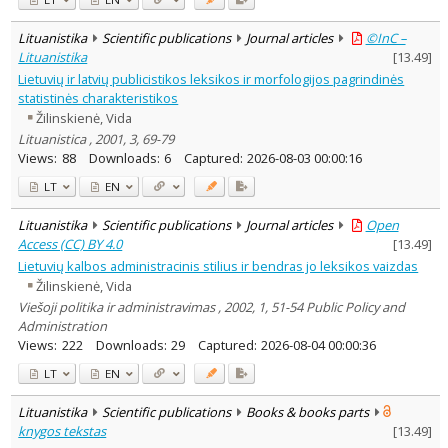
Lituanistika
Scientific publications
Journal articles
©InC –
Lituanistika
[
13.49
]
Lietuvių ir latvių publicistikos leksikos ir morfologijos pagrindinės
statistinės charakteristikos
Žilinskienė, Vida
Lituanistica , 2001, 3, 69-79
Views:
88
Downloads:
6
Captured:
2026-08-03 00:00:16
LT
EN
Lituanistika
Scientific publications
Journal articles
Open
Access (CC) BY 4.0
[
13.49
]
Lietuvių kalbos administracinis stilius ir bendras jo leksikos vaizdas
Žilinskienė, Vida
Viešoji politika ir administravimas , 2002, 1, 51-54 Public Policy and
Administration
Views:
222
Downloads:
29
Captured:
2026-08-04 00:00:36
LT
EN
Lituanistika
Scientific publications
Books & books parts
knygos tekstas
[
13.49
]