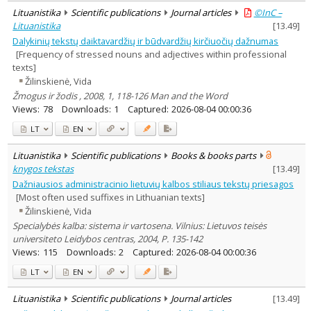
Lituanistika
Scientific publications
Journal articles
©InC –
Lituanistika
[
13.49
]
Dalykinių tekstų daiktavardžių ir būdvardžių kirčiuočių dažnumas
[Frequency of stressed nouns and adjectives within professional
texts]
Žilinskienė, Vida
Žmogus ir žodis , 2008, 1, 118-126 Man and the Word
Views:
78
Downloads:
1
Captured:
2026-08-04 00:00:36
LT
EN
Lituanistika
Scientific publications
Books & books parts
knygos tekstas
[
13.49
]
Dažniausios administracinio lietuvių kalbos stiliaus tekstų priesagos
[Most often used suffixes in Lithuanian texts]
Žilinskienė, Vida
Specialybės kalba: sistema ir vartosena. Vilnius: Lietuvos teisės
universiteto Leidybos centras, 2004, P. 135-142
Views:
115
Downloads:
2
Captured:
2026-08-04 00:00:36
LT
EN
Lituanistika
Scientific publications
Journal articles
[
13.49
]