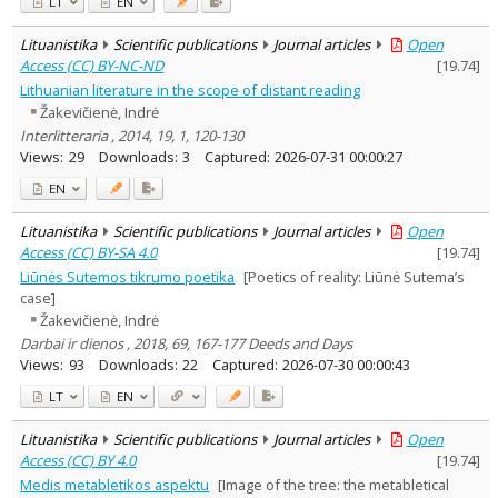
LT
EN
Lituanistika
Scientific publications
Journal articles
Open
Access (CC) BY-NC-ND
[
19.74
]
Lithuanian literature in the scope of distant reading
Žakevičienė, Indrė
Interlitteraria , 2014, 19, 1, 120-130
Views:
29
Downloads:
3
Captured:
2026-07-31 00:00:27
EN
Lituanistika
Scientific publications
Journal articles
Open
Access (CC) BY-SA 4.0
[
19.74
]
Liūnės Sutemos tikrumo poetika
[Poetics of reality: Liūnė Sutema’s
case]
Žakevičienė, Indrė
Darbai ir dienos , 2018, 69, 167-177 Deeds and Days
Views:
93
Downloads:
22
Captured:
2026-07-30 00:00:43
LT
EN
Lituanistika
Scientific publications
Journal articles
Open
Access (CC) BY 4.0
[
19.74
]
Medis metabletikos aspektu
[Image of the tree: the metabletical