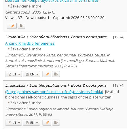
Literatūrinės komparatyvistikos akivarai: ar verta bristi?
Dissertations
1
Žakevičienė, Indrė
Subject area
:
Gimtasis žodis , 2006, 12, 8-13
Philosophy
1
Views:
37
Downloads:
1
Captured:
2026-06-26 00:00:20
Literary Studies
33
Psychology
5
Sociology
1
Text language
Lituanistika
Scientific publications
Books & books parts
[
19.74
]
Country of publication
Antano Rimydžio fenomenas
Žakevičienė, Indrė
Historical periods
Šimtamečių literatūrinė karta: bendrumai, skirtybės, tekstai ir
Lithuanian place names
kontekstai: mokslinės konferencijos medžiaga. Kaunas: Maironio
Subject
lietuvių literatūros muziejus, 2006, P. 47-51
Journal
LT
EN
Lituanistika
Scientific publications
Books & books parts
[
19.74
]
(Bio)regioninės savimonės mitas: užrašytos vietos ženklai
[Myth of
bioregional self-consciousness: the signs of the place written]
Žakevičienė, Indrė
Literatūrinė Kauno regiono savimonė. Kaunas: Vytauto Didžiojo
universitetas, 2011, P. 80-93
LT
EN