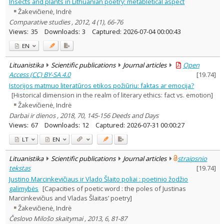
Insects and plants in Lithuanian poetry: metabletical aspect
Žakevičienė, Indrė
Comparative studies , 2012, 4 (1), 66-76
Views:
35
Downloads:
3
Captured:
2026-07-04 00:00:43
EN
Lituanistika
Scientific publications
Journal articles
Open
Access (CC) BY-SA 4.0
[
19.74
]
Istorijos matmuo literatūros etikos požiūriu: faktas ar emocija?
[Historical dimension in the realm of literary ethics: fact vs. emotion]
Žakevičienė, Indrė
Darbai ir dienos , 2018, 70, 145-156 Deeds and Days
Views:
67
Downloads:
12
Captured:
2026-07-31 00:00:27
LT
EN
Lituanistika
Scientific publications
Journal articles
straipsnio
tekstas
[
19.74
]
Justino Marcinkevičiaus ir Vlado Šlaito poliai : poetinio žodžio
galimybės
[Capacities of poetic word : the poles of Justinas
Marcinkevičius and Vladas Šlaitas’ poetry]
Žakevičienė, Indrė
Česlovo Milošo skaitymai , 2013, 6, 81-87