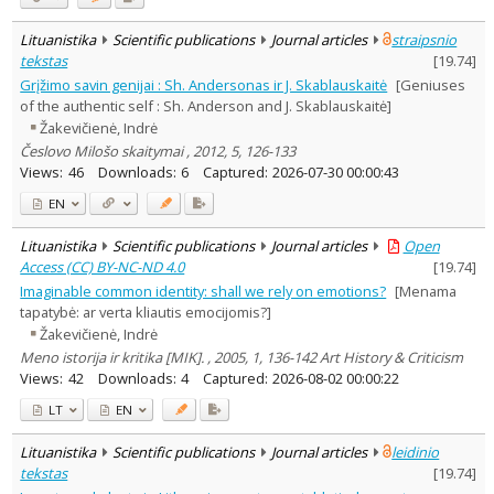
Lituanistika
Scientific publications
Journal articles
straipsnio
tekstas
[
19.74
]
Grįžimo savin genijai : Sh. Andersonas ir J. Skablauskaitė
[Geniuses
of the authentic self : Sh. Anderson and J. Skablauskaitė]
Žakevičienė, Indrė
Česlovo Milošo skaitymai , 2012, 5, 126-133
Views:
46
Downloads:
6
Captured:
2026-07-30 00:00:43
EN
Lituanistika
Scientific publications
Journal articles
Open
Access (CC) BY-NC-ND 4.0
[
19.74
]
Imaginable common identity: shall we rely on emotions?
[Menama
tapatybė: ar verta kliautis emocijomis?]
Žakevičienė, Indrė
Meno istorija ir kritika [MIK]. , 2005, 1, 136-142 Art History & Criticism
Views:
42
Downloads:
4
Captured:
2026-08-02 00:00:22
LT
EN
Lituanistika
Scientific publications
Journal articles
leidinio
tekstas
[
19.74
]