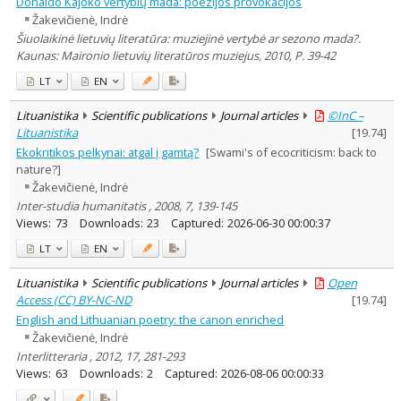
Donaldo Kajoko vertybių mada: poezijos provokacijos
Žakevičienė, Indrė
Šiuolaikinė lietuvių literatūra: muziejinė vertybė ar sezono mada?.
Kaunas: Maironio lietuvių literatūros muziejus, 2010, P. 39-42
LT
EN
Lituanistika
Scientific publications
Journal articles
©InC –
Lituanistika
[
19.74
]
Ekokritikos pelkynai: atgal į gamtą?
[Swami's of ecocriticism: back to
nature?]
Žakevičienė, Indrė
Inter-studia humanitatis , 2008, 7, 139-145
Views:
73
Downloads:
23
Captured:
2026-06-30 00:00:37
LT
EN
Lituanistika
Scientific publications
Journal articles
Open
Access (CC) BY-NC-ND
[
19.74
]
English and Lithuanian poetry: the canon enriched
Žakevičienė, Indrė
Interlitteraria , 2012, 17, 281-293
Views:
63
Downloads:
2
Captured:
2026-08-06 00:00:33