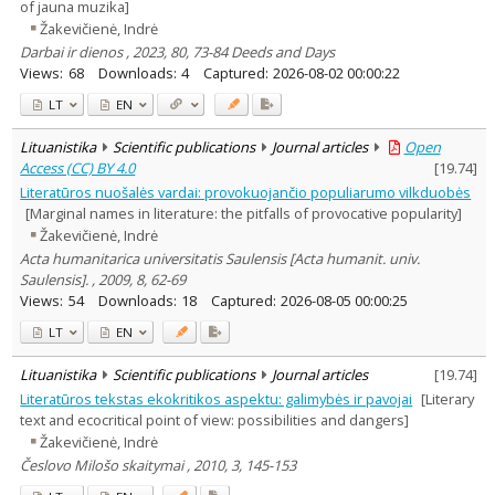
of jauna muzika]
Žakevičienė, Indrė
Darbai ir dienos , 2023, 80, 73-84 Deeds and Days
Views:
68
Downloads:
4
Captured:
2026-08-02 00:00:22
LT
EN
Lituanistika
Scientific publications
Journal articles
Open
Access (CC) BY 4.0
[
19.74
]
Literatūros nuošalės vardai: provokuojančio populiarumo vilkduobės
[Marginal names in literature: the pitfalls of provocative popularity]
Žakevičienė, Indrė
Acta humanitarica universitatis Saulensis [Acta humanit. univ.
Saulensis]. , 2009, 8, 62-69
Views:
54
Downloads:
18
Captured:
2026-08-05 00:00:25
LT
EN
Lituanistika
Scientific publications
Journal articles
[
19.74
]
Literatūros tekstas ekokritikos aspektu: galimybės ir pavojai
[Literary
text and ecocritical point of view: possibilities and dangers]
Žakevičienė, Indrė
Česlovo Milošo skaitymai , 2010, 3, 145-153