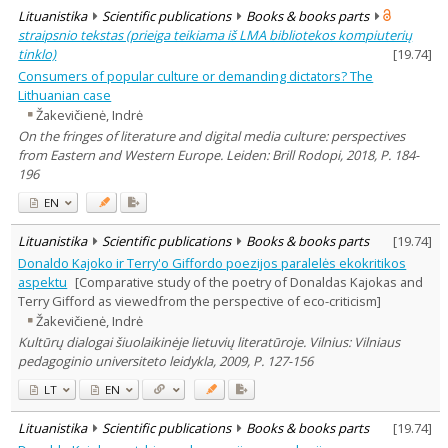
Lituanistika
Scientific publications
Books & books parts
straipsnio tekstas (prieiga teikiama iš LMA bibliotekos kompiuterių
tinklo)
[
19.74
]
Consumers of popular culture or demanding dictators? The
Lithuanian case
Žakevičienė, Indrė
On the fringes of literature and digital media culture: perspectives
from Eastern and Western Europe. Leiden: Brill Rodopi, 2018, P. 184-
196
EN
Lituanistika
Scientific publications
Books & books parts
[
19.74
]
Donaldo Kajoko ir Terry'o Giffordo poezijos paralelės ekokritikos
aspektu
[Comparative study of the poetry of Donaldas Kajokas and
Terry Gifford as viewedfrom the perspective of eco-criticism]
Žakevičienė, Indrė
Kultūrų dialogai šiuolaikinėje lietuvių literatūroje. Vilnius: Vilniaus
pedagoginio universiteto leidykla, 2009, P. 127-156
LT
EN
Lituanistika
Scientific publications
Books & books parts
[
19.74
]