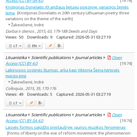
Access (CC) BY-SA 4.0
[
19.74
]
Kristijonas Donelaitis XX amžiaus lietuvių poezijoje: variacijos žemės
tema
[Kristijonas Donelaitis in 20th century Lithuanian poetry: three
variations on the theme of the earth]
Žakevičienė, Indrė
Darbai ir dienos , 2015, 63, 179-188 Deeds and Days
Views:
50
Downloads:
9
Captured:
2026-05-31 03:27:19
LT
EN
Lituanistika
Scientific publications
Journal articles
Open
Access (CC) BY 4.0
[
19.74
]
Laikinosios sostinės šturmas, arba kaip Viktorija Šeina tvirtovės
miestą ėmė
Žakevičienė, Indrė
Colloquia , 2015, 35, 170-176
Views:
49
Downloads:
5
Captured:
2026-05-31 03:27:19
LT
Lituanistika
Scientific publications
Journal articles
Open
Access (CC) BY-SA 4.0
[
19.74
]
Laisvės formos sąjūdžio priešaušryje: jaunos muzikos fenomenas
[Forms of liberty on the eve of reform movement: the phenomenon