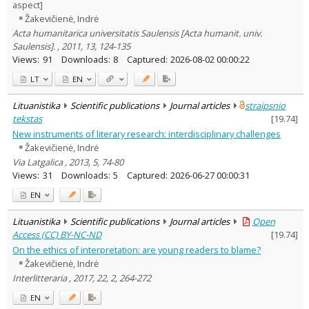
aspect]
Žakevičienė, Indrė
Acta humanitarica universitatis Saulensis [Acta humanit. univ.
Saulensis]. , 2011, 13, 124-135
Views:
91
Downloads:
8
Captured:
2026-08-02 00:00:22
LT
EN
Lituanistika
Scientific publications
Journal articles
straipsnio
tekstas
[
19.74
]
New instruments of literary research: interdisciplinary challenges
Žakevičienė, Indrė
Via Latgalica , 2013, 5, 74-80
Views:
31
Downloads:
5
Captured:
2026-06-27 00:00:31
EN
Lituanistika
Scientific publications
Journal articles
Open
Access (CC) BY-NC-ND
[
19.74
]
On the ethics of interpretation: are young readers to blame?
Žakevičienė, Indrė
Interlitteraria , 2017, 22, 2, 264-272
EN