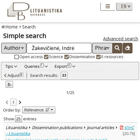
Home
Search
Simple search
Advanced search
Open access
Science
Dissemination
E-resources
Tips
Queries
Export
1
0
Adjusted by criteria
Adjust
Search results:
0
33
0
Year
–
1998
2023
1/25
Refine
:
1
Open access
20
Relevance
Order by:
Scientific publications
32
Dissemination publications
1
Show
entries
Document Type
:
Lituanistika
Dissemination publications
Journal articles
©InC
Books & books parts
10
– Lituanistika
[
20.73
]
Journal articles
22