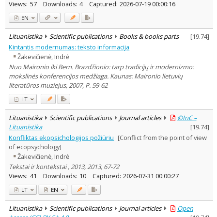
Views:
57
Downloads:
4
Captured:
2026-07-19 00:00:16
EN
Lituanistika
Scientific publications
Books & books parts
[
19.74
]
Kintantis modernumas: teksto informacija
Žakevičienė, Indrė
Nuo Maironio iki Bern. Brazdžionio: tarp tradicijų ir modernizmo:
mokslinės konferencijos medžiaga. Kaunas: Maironio lietuvių
literatūros muziejus, 2007, P. 59-62
LT
Lituanistika
Scientific publications
Journal articles
©InC –
Lituanistika
[
19.74
]
Konfliktas ekopsichologijos požiūriu
[Conflict from the point of view
of ecopsychology]
Žakevičienė, Indrė
Tekstai ir kontekstai , 2013, 2013, 67-72
Views:
41
Downloads:
10
Captured:
2026-07-31 00:00:27
LT
EN
Lituanistika
Scientific publications
Journal articles
Open