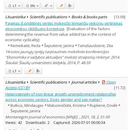
LT
EN
Lituanistika
Scientific publications
Books & books parts
[
13.09
]
Pajamas iš pridėtinės vertės mokesčio lemiančių veiksnių vertinimas
ekonomikos cikliškumo kontekste
[Evaluation of the factors
determining the revenue from value added tax in the context of
economic cyclicality]
Remeikaitė, Reda
Šeputienė, Janina
Tamašauskienė, Zita
14-osios jaunųjų tyrėjų tarptautinės mokslinės konferencijos
"Ekonomika ir vadybos aktualijos" mokslo straipsnių rinkinys' 2014.
Šiauliai: Šiaulių universiteto leidykla, 2014, P. 48-59
LT
Lituanistika
Scientific publications
Journal articles
Open
Access (CC) BY
[
11.72
]
Heterogeneity of non-linear growth-unemployment relationship
across economic sectors. Does gender and age matter?
Butkus, Mindaugas
Matuzevičiūtė, Kristina
Ruplienė, Dovilė
Šeputienė, Janina
Montenegrin journal of economics [MNJE]. , 2021, 18, 2, 51-59
Views:
42
Downloads:
2
Captured:
2026-07-01 00:00:34