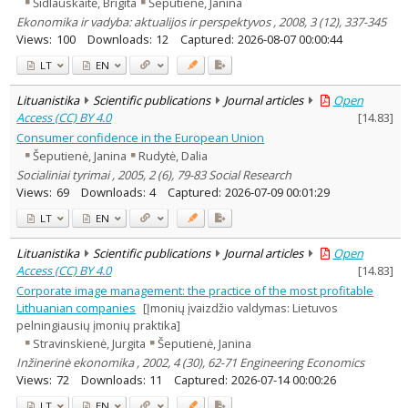
Šidlauskaitė, Brigita
Šeputienė, Janina
Ekonomika ir vadyba: aktualijos ir perspektyvos , 2008, 3 (12), 337-345
Views:
100
Downloads:
12
Captured:
2026-08-07 00:00:44
LT
EN
Lituanistika
Scientific publications
Journal articles
Open
Access (CC) BY 4.0
[
14.83
]
Consumer confidence in the European Union
Šeputienė, Janina
Rudytė, Dalia
Socialiniai tyrimai , 2005, 2 (6), 79-83 Social Research
Views:
69
Downloads:
4
Captured:
2026-07-09 00:01:29
LT
EN
Lituanistika
Scientific publications
Journal articles
Open
Access (CC) BY 4.0
[
14.83
]
Corporate image management: the practice of the most profitable
Lithuanian companies
[Įmonių įvaizdžio valdymas: Lietuvos
pelningiausių įmonių praktika]
Stravinskienė, Jurgita
Šeputienė, Janina
Inžinerinė ekonomika , 2002, 4 (30), 62-71 Engineering Economics
Views:
72
Downloads:
11
Captured:
2026-07-14 00:00:26
LT
EN