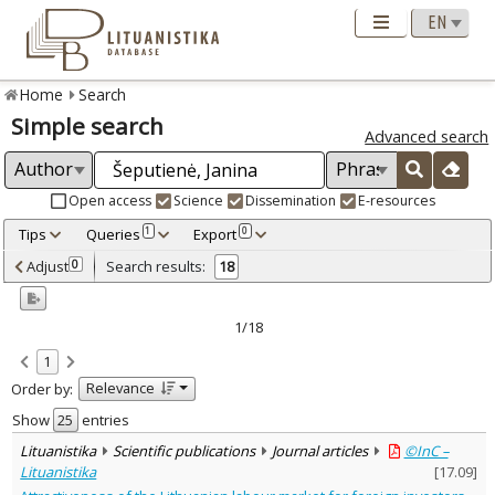
Home
Search
Simple search
Advanced search
Open access
Science
Dissemination
E-resources
Tips
Queries
Export
1
0
Adjusted by criteria
Adjust
Search results:
0
18
0
Year
–
2002
2022
1/18
Refine
:
1
Open access
12
Relevance
Order by:
Scientific publications
18
Document Type
:
Show
entries
Books & books parts
4
Lituanistika
Scientific publications
Journal articles
©InC –
Journal articles
13
Lituanistika
[
17.09
]
Dissertations
1