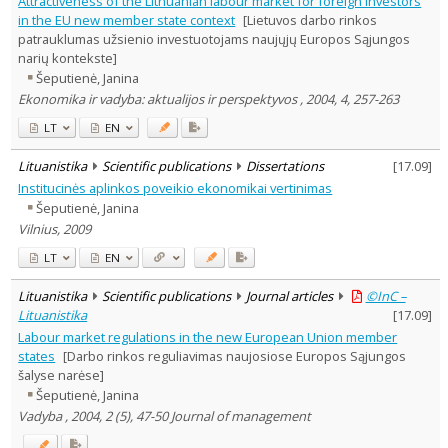
Attractiveness of the Lithuanian labour market for foreign investors
Subject area
:
in the EU new member state context
[Lietuvos darbo rinkos
Economics
15
patrauklumas užsienio investuotojams naujųjų Europos Sąjungos
Documentation. Iinformation
narių kontekste]
1
Šeputienė, Janina
Sociology
1
Management
Ekonomika ir vadyba: aktualijos ir perspektyvos , 2004, 4, 257-263
4
Text language
LT
EN
Country of publication
Lituanistika
Scientific publications
Dissertations
[
17.09
]
Historical periods
Institucinės aplinkos poveikio ekonomikai vertinimas
Lithuanian place names
Šeputienė, Janina
Subject
Vilnius, 2009
Journal
LT
EN
Lituanistika
Scientific publications
Journal articles
©InC –
Lituanistika
[
17.09
]
Labour market regulations in the new European Union member
states
[Darbo rinkos reguliavimas naujosiose Europos Sąjungos
šalyse narėse]
Šeputienė, Janina
Vadyba , 2004, 2 (5), 47-50 Journal of management