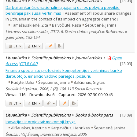
Lituanistika
Scientific publications
Journal articles
[
13.09
]
Darbui tenkančios nacionalinių pajamų dalies pokyčių poveikio
bendrajai paklausai vertinimas
[Assesment of labour share changes
in Lithuania in the context of its impact on aggregate demand]
Tamašauskienė, Zita
Balvočiūtė, Rasa
Šeputienė, Janina
Lietuvos socialinė raida , 2017, 6, Darbo rinkos pokyčiai: Roblemos ir
galimybės, 132-154
LT
EN
Lituanistika
Scientific publications
Journal articles
Open
Access (CC) BY 4.0
[
13.09
]
Finansų specialisto profesinės kompetencijos vertinimas banko
darbuotojo, einančio vadovo pareigos, požiūriu
Rudytė, Dalia
Šeputienė, Janina
Balčiūnas, Sigitas
Socialiniai tyrimai , 2006, 2 (8), 106-113 Social Research
Views:
116
Downloads:
6
Captured:
2026-07-30 00:00:43
LT
EN
Lituanistika
Scientific publications
Books & books parts
[
13.09
]
Inovacijos ir projektai: mokomoji knyga
Ališauskas, Kęstutis
Karpavičius, Henrikas
Šeputienė, Janina
Šiauliai : VšĮ Šiaulių universiteto leidykla, 2005