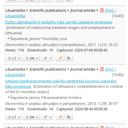
Lituanistika
Scientific publications
Journal articles
©InC –
Lituanistika
[
14.83
]
Darbo užmokesčio ir nedarbo lygio sąryšio Lietuvoje vertinimas
[Estimation of relationship between wages and uneployment in
Lithuania]
Šeputienė, Janina
Končiūtė, Lina
Ekonomika ir vadyba: aktualijos ir perspektyvos , 2011, 1 (21), 16-23
Views:
116
Downloads:
19
Captured:
2026-07-04 00:00:43
LT
EN
Lituanistika
Scientific publications
Journal articles
©InC –
Lituanistika
[
14.83
]
Lietuvos konkurencingumo pokyčių vertinimas Europos Sąjungos
šalių kontekste
[Estimation of Lithuania's competitiveness in context
of the EU member states]
Šeputienė, Janina
Brazauskienė, Kristina
Ekonomika ir vadyba: aktualijos ir perspektyvos , 2013, 1 (29), 30-37
Views:
110
Downloads:
14
Captured:
2026-08-04 00:00:36
LT
EN
Lituanistika
Scientific publications
Journal articles
Open