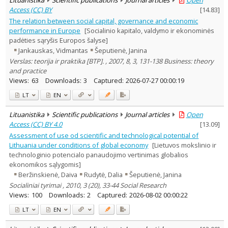
Access (CC) BY
[
14.83
]
The relation between social capital, governance and economic
performance in Europe
[Socialinio kapitalo, valdymo ir ekonominės
padėties sąryšis Europos šalyse]
Jankauskas, Vidmantas
Šeputienė, Janina
Verslas: teorija ir praktika [BTP]. , 2007, 8, 3, 131-138 Business: theory
and practice
Views:
63
Downloads:
3
Captured:
2026-07-27 00:00:19
LT
EN
Lituanistika
Scientific publications
Journal articles
Open
Access (CC) BY 4.0
[
13.09
]
Assessment of use od scientific and technological potential of
Lithuania under conditions of global economy
[Lietuvos mokslinio ir
technologinio potencialo panaudojimo vertinimas globalios
ekonomikos sąlygomis]
Beržinskienė, Daiva
Rudytė, Dalia
Šeputienė, Janina
Socialiniai tyrimai , 2010, 3 (20), 33-44 Social Research
Views:
100
Downloads:
2
Captured:
2026-08-02 00:00:22
LT
EN