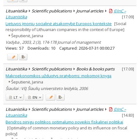
Lituanistika
Scientific publications
Journal articles
©InC –
Lituanistika
[
17.09
]
Lietuvos įmonių socialinė atsakomybė Europos kontekste
[Social
responsibility of Lithuanian companies in the context of Europe]
Šeputienė, Janina
Vadyba , 2003, 2 (3), 174-178 Journal of management
Views:
57
Downloads:
10
Captured:
2026-07-31 00:00:27
Lituanistika
Scientific publications
Books & books parts
[
17.09
]
Makroekonomikos užduotys pratyboms: mokomoji knyga
Šeputienė, Janina
Šiauliai : VšĮ Šiaulių universiteto leidykla, 2006
LT
EN
Lituanistika
Scientific publications
Journal articles
©InC –
Lituanistika
[
14.83
]
Bendros pinigų politikos optimalumo poveikis fiskalinei politikai
[Optimality of common monetary policy and its influence on fiscal
policy]