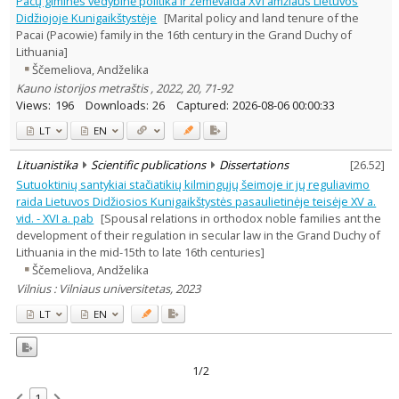
Pacų giminės vedybinė politika ir žemėvalda XVI amžiaus Lietuvos
History
2
Didžiojoje Kunigaikštystėje
[Marital policy and land tenure of the
Text language
Pacai (Pacowie) family in the 16th century in the Grand Duchy of
Lithuania]
Country of publication
Ščemeliova, Andželika
Historical periods
Kauno istorijos metraštis , 2022, 20, 71-92
Lithuanian place names
Views:
196
Downloads:
26
Captured:
2026-08-06 00:00:33
Subject
LT
EN
Journal
Lituanistika
Scientific publications
Dissertations
[
26.52
]
Sutuoktinių santykiai stačiatikių kilmingųjų šeimoje ir jų reguliavimo
raida Lietuvos Didžiosios Kunigaikštystės pasaulietinėje teisėje XV a.
vid. - XVI a. pab
[Spousal relations in orthodox noble families ant the
development of their regulation in secular law in the Grand Duchy of
Lithuania in the mid-15th to late 16th centuries]
Ščemeliova, Andželika
Vilnius : Vilniaus universitetas, 2023
LT
EN
1/2
1