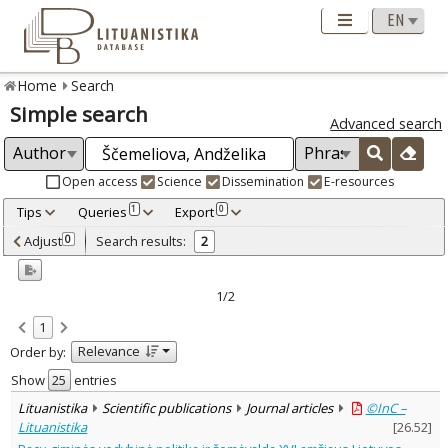
Home
Search
Simple search
Advanced search
Open access
Science
Dissemination
E-resources
Tips
Queries
Export
1
0
Adjusted by criteria
Adjust
Search results:
0
2
0
Year
–
2022
2023
1/2
Refine
:
1
Open access
1
Relevance
Order by:
Scientific publications
2
Document Type
:
Show
entries
Journal articles
1
Lituanistika
Scientific publications
Journal articles
©InC –
Dissertations
1
Lituanistika
[
26.52
]
Subject area
: