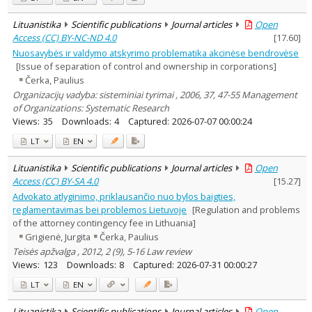
Lituanistika
Scientific publications
Journal articles
Open
Access (CC) BY-NC-ND 4.0
[
17.60
]
Nuosavybės ir valdymo atskyrimo problematika akcinėse bendrovėse
[Issue of separation of control and ownership in corporations]
Čerka, Paulius
Organizacijų vadyba: sisteminiai tyrimai , 2006, 37, 47-55 Management
of Organizations: Systematic Research
Views:
35
Downloads:
4
Captured:
2026-07-07 00:00:24
LT
EN
Lituanistika
Scientific publications
Journal articles
Open
Access (CC) BY-SA 4.0
[
15.27
]
Advokato atlyginimo, priklausančio nuo bylos baigties,
reglamentavimas bei problemos Lietuvoje
[Regulation and problems
of the attorney contingency fee in Lithuania]
Grigienė, Jurgita
Čerka, Paulius
Teisės apžvalga , 2012, 2 (9), 5-16 Law review
Views:
123
Downloads:
8
Captured:
2026-07-31 00:00:27
LT
EN
Lituanistika
Scientific publications
Journal articles
Open