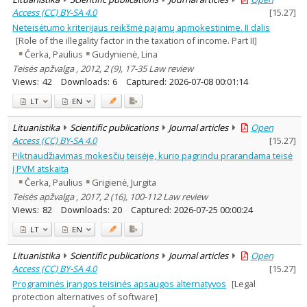
Access (CC) BY-SA 4.0
[
15.27
]
Neteisėtumo kriterijaus reikšmė pajamų apmokestinime. II dalis
[Role of the illegality factor in the taxation of income. Part II]
Čerka, Paulius
Gudynienė, Lina
Teisės apžvalga , 2012, 2 (9), 17-35 Law review
Views:
42
Downloads:
6
Captured:
2026-07-08 00:01:14
LT
EN
Lituanistika
Scientific publications
Journal articles
Open
Access (CC) BY-SA 4.0
[
15.27
]
Piktnaudžiavimas mokesčių teisėje, kurio pagrindu prarandama teisė
į PVM atskaitą
Čerka, Paulius
Grigienė, Jurgita
Teisės apžvalga , 2017, 2 (16), 100-112 Law review
Views:
82
Downloads:
20
Captured:
2026-07-25 00:00:24
LT
EN
Lituanistika
Scientific publications
Journal articles
Open
Access (CC) BY-SA 4.0
[
15.27
]
Programinės įrangos teisinės apsaugos alternatyvos
[Legal
protection alternatives of software]