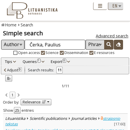
Home
Search
Simple search
Advanced search
Open access
Science
Dissemination
E-resources
Tips
Queries
Export
1
0
Adjusted by criteria
Adjust
Search results:
0
11
0
Year
–
2002
2020
1/11
Refine
:
1
Open access
9
Relevance
Order by:
Scientific publications
11
Document Type
:
Show
entries
Journal articles
10
Lituanistika
Scientific publications
Journal articles
straipsnio
Dissertations
1
tekstas
[
17.60
]
Subject area
: