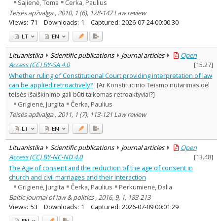
Sajienė, Toma
Čerka, Paulius
Teisės apžvalga , 2010, 1 (6), 128-147 Law review
Views:
71
Downloads:
1
Captured:
2026-07-24 00:00:30
LT
EN
Lituanistika
Scientific publications
Journal articles
Open
Access (CC) BY-SA 4.0
[
15.27
]
Whether ruling of Constitutional Court providing interpretation of law
can be applied retroactively?
[Ar Konstitucinio Teismo nutarimas dėl
teisės išaiškinimo gali būti taikomas retroaktyviai?]
Grigienė, Jurgita
Čerka, Paulius
Teisės apžvalga , 2011, 1 (7), 113-121 Law review
LT
EN
Lituanistika
Scientific publications
Journal articles
Open
Access (CC) BY-NC-ND 4.0
[
13.48
]
The Age of consent and the reduction of the age of consent in
church and civil marriages and their interaction
Grigienė, Jurgita
Čerka, Paulius
Perkumienė, Dalia
Baltic journal of law & politics , 2016, 9, 1, 183-213
Views:
53
Downloads:
1
Captured:
2026-07-09 00:01:29
EN