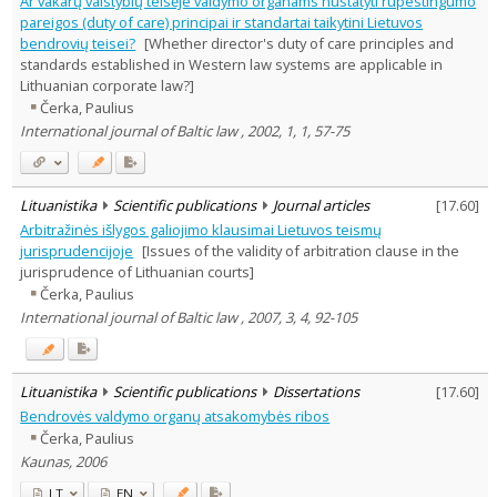
Ar vakarų valstybių teisėje valdymo organams nustatyti rūpestingumo
Law
9
pareigos (duty of care) principai ir standartai taikytini Lietuvos
Management
2
bendrovių teisei?
[Whether director's duty of care principles and
Text language
standards established in Western law systems are applicable in
Lithuanian corporate law?]
Country of publication
Čerka, Paulius
Historical periods
International journal of Baltic law , 2002, 1, 1, 57-75
Lithuanian place names
Subject
Journal
Lituanistika
Scientific publications
Journal articles
[
17.60
]
Arbitražinės išlygos galiojimo klausimai Lietuvos teismų
jurisprudencijoje
[Issues of the validity of arbitration clause in the
jurisprudence of Lithuanian courts]
Čerka, Paulius
International journal of Baltic law , 2007, 3, 4, 92-105
Lituanistika
Scientific publications
Dissertations
[
17.60
]
Bendrovės valdymo organų atsakomybės ribos
Čerka, Paulius
Kaunas, 2006
LT
EN