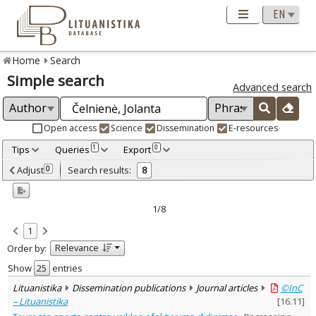
Home
Search
Simple search
Advanced search
Open access
Science
Dissemination
E-resources
Tips
Queries
Export
1
0
Adjusted by criteria
Adjust
Search results:
0
8
0
Year
–
2011
2024
1/8
Refine
:
1
Open access
7
Relevance
Order by:
Scientific publications
6
Dissemination publications
2
Show
entries
Document Type
:
Lituanistika
Dissemination publications
Journal articles
©InC
Books & books parts
1
– Lituanistika
[
16.11
]
Journal articles
7