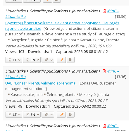
Lituanistika
Scientific publications
Journal articles
©InC –
Lituanistika
[
13.36
]
Gyventojų žinios ir veiksmai siekiant darnaus vystymosi: Tauragės
rajono atvejo analizė
[Knowledge and actions of citizens taken in
pursuit of sustainable development: a case study of Taurage district]
Dargelienė, Ingrida
Čelnienė, Jolanta
Karbauskienė, Ernesta
Verslo aktualijos būsimųjų specialistų požiūriu , 2020, 191-199
Views:
103
Downloads:
1
Captured:
2026-08-08 01:51:12
LT
EN
Lituanistika
Scientific publications
Journal articles
©InC –
Lituanistika
[
13.36
]
UAB "Lonas" klientų valdymo sprendimai
[Lonas UAB customer
management solutions]
Kasnauskaitė, Lina
Čelnienė, Jolanta
Mizeikytė, Jolanta
Verslo aktualijos būsimųjų specialistų požiūriu , 2023, 20-27
Views:
49
Downloads:
1
Captured:
2026-08-02 00:00:22
LT
EN
Lituanistika
Scientific publications
Journal articles
©InC –