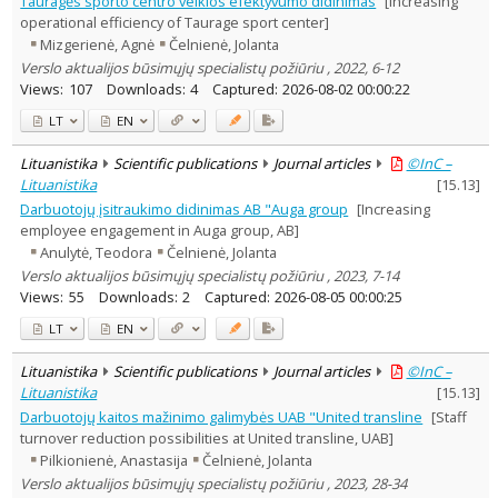
Tauragės sporto centro veiklos efektyvumo didinimas
[Increasing
Subject area
:
operational efficiency of Taurage sport center]
Education
1
Mizgerienė, Agnė
Čelnienė, Jolanta
Economics
1
Verslo aktualijos būsimųjų specialistų požiūriu , 2022, 6-12
Sociology
1
Views:
107
Downloads:
4
Captured:
2026-08-02 00:00:22
Management
7
Text language
LT
EN
Country of publication
Lituanistika
Scientific publications
Journal articles
©InC –
Historical periods
Lituanistika
[
15.13
]
Lithuanian place names
Darbuotojų įsitraukimo didinimas AB "Auga group
[Increasing
employee engagement in Auga group, AB]
Subject
Anulytė, Teodora
Čelnienė, Jolanta
Journal
Verslo aktualijos būsimųjų specialistų požiūriu , 2023, 7-14
Views:
55
Downloads:
2
Captured:
2026-08-05 00:00:25
LT
EN
Lituanistika
Scientific publications
Journal articles
©InC –
Lituanistika
[
15.13
]
Darbuotojų kaitos mažinimo galimybės UAB "United transline
[Staff
turnover reduction possibilities at United transline, UAB]
Pilkionienė, Anastasija
Čelnienė, Jolanta
Verslo aktualijos būsimųjų specialistų požiūriu , 2023, 28-34