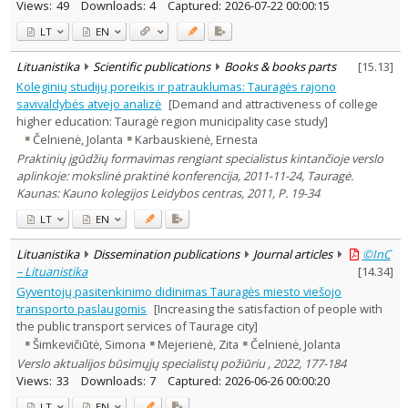
Views:
49
Downloads:
4
Captured:
2026-07-22 00:00:15
LT
EN
Lituanistika
Scientific publications
Books & books parts
[
15.13
]
Koleginių studijų poreikis ir patrauklumas: Tauragės rajono
savivaldybės atvejo analizė
[Demand and attractiveness of college
higher education: Tauragė region municipality case study]
Čelnienė, Jolanta
Karbauskienė, Ernesta
Praktinių įgūdžių formavimas rengiant specialistus kintančioje verslo
aplinkoje: mokslinė praktinė konferencija, 2011-11-24, Tauragė.
Kaunas: Kauno kolegijos Leidybos centras, 2011, P. 19-34
LT
EN
Lituanistika
Dissemination publications
Journal articles
©InC
– Lituanistika
[
14.34
]
Gyventojų pasitenkinimo didinimas Tauragės miesto viešojo
transporto paslaugomis
[Increasing the satisfaction of people with
the public transport services of Taurage city]
Šimkevičiūtė, Simona
Mejerienė, Zita
Čelnienė, Jolanta
Verslo aktualijos būsimųjų specialistų požiūriu , 2022, 177-184
Views:
33
Downloads:
7
Captured:
2026-06-26 00:00:20
LT
EN